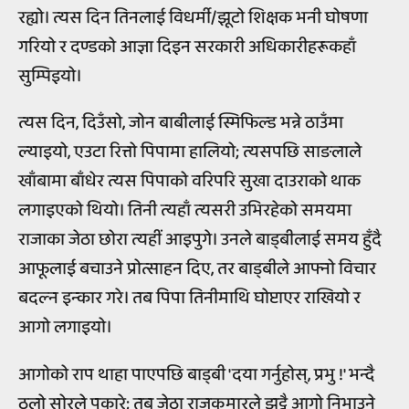
रह्यो। त्यस दिन तिनलाई विधर्मी/झूटो शिक्षक भनी घोषणा
गरियो र दण्डको आज्ञा दिइन सरकारी अधिकारीहरूकहाँ
सुम्पिइयो।
त्यस दिन, दिउँसो, जोन बाबीलाई स्मिफिल्ड भन्ने ठाउँमा
ल्याइयो, एउटा रित्तो पिपामा हालियो; त्यसपछि साङलाले
खाँबामा बाँधेर त्यस पिपाको वरिपरि सुखा दाउराको थाक
लगाइएको थियो। तिनी त्यहाँ त्यसरी उभिरहेको समयमा
राजाका जेठा छोरा त्यहीं आइपुगे। उनले बाड्बीलाई समय हुँदै
आफूलाई बचाउने प्रोत्साहन दिए, तर बाड्बीले आफ्नो विचार
बदल्न इन्कार गरे। तब पिपा तिनीमाथि घोप्टाएर राखियो र
आगो लगाइयो।
आगोको राप थाहा पाएपछि बाड्बी 'दया गर्नुहोस्, प्रभु !' भन्दै
ठूलो सोरले पुकारे; तब जेठा राजकुमारले झट्टै आगो निभाउने