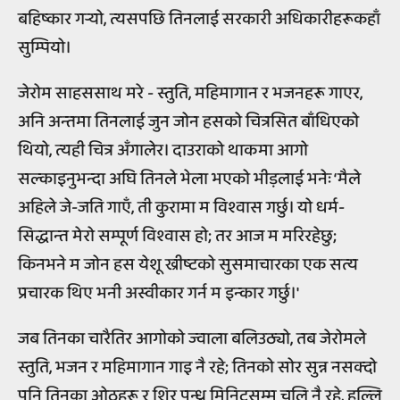
बहिष्कार गर्‍यो, त्यसपछि तिनलाई सरकारी अधिकारीहरूकहाँ
सुम्पियो।
जेरोम साहससाथ मरे - स्तुति, महिमागान र भजनहरू गाएर,
अनि अन्तमा तिनलाई जुन जोन हसको चित्रसित बाँधिएको
थियो, त्यही चित्र अँगालेर। दाउराको थाकमा आगो
सल्काइनुभन्दा अघि तिनले भेला भएको भीड़लाई भनेः ‘मैले
अहिले जे-जति गाएँ, ती कुरामा म विश्वास गर्छु। यो धर्म-
सिद्धान्त मेरो सम्पूर्ण विश्वास हो; तर आज म मरिरहेछु;
किनभने म जोन हस येशू ख्रीष्टको सुसमाचारका एक सत्य
प्रचारक थिए भनी अस्वीकार गर्न म इन्कार गर्छु।'
जब तिनका चारैतिर आगोको ज्वाला बलिउठ्यो, तब जेरोमले
स्तुति, भजन र महिमागान गाइ नै रहे; तिनको सोर सुन्न नसक्दो
पनि तिनका ओठहरू र शिर पन्ध्र मिनिटसम्म चलि नै रहे, हल्लि