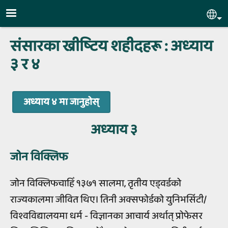
Skip to main content
Sel
संसारका ख्रीष्‍टिय शहीदहरू : अध्‍याय
३ र ४
अध्याय ४ मा जानुहोस्
अध्‍याय ३
जोन विक्लिफ
जोन विक्लिफचाहिँ १३७१ सालमा, तृतीय एड्वर्डको
राज्यकालमा जीवित थिए। तिनी अक्सफोर्डको युनिभर्सिटी/
विश्वविद्यालयमा धर्म - विज्ञानका आचार्य अर्थात् प्रोफेसर