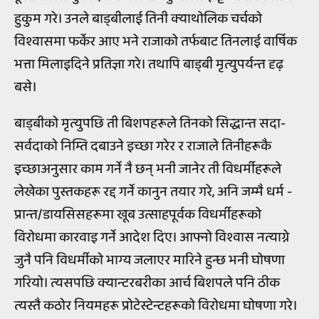
हुकुम गरे। उनले बाड्बीलाई तिनी क्याथोलिक चर्चको
विश्वासमा फर्केर आए भने राजाको तर्फबाट तिनलाई वार्षिक
भत्ता मिलाइदिने प्रतिज्ञा गरे। तथापि बाड्बी मृत्युपर्यन्त दृढ़
बसे।
बाड्बीको मृत्युपछि ती बिशपहरूले तिनको सिद्धान्त सदा-
सर्वदाको निम्ति दबाउने इच्छा गरेर र राजाले तिनीहरूकै
इच्छाअनुसार काम गर्ने नै छन् भनी जानेर ती विधर्मीहरूले
लेखेका पुस्तकहरू रद्द गर्ने कानुन तयार गरे, अनि जम्मै धर्म -
प्रान्त/डायसिसहरूमा खूब उत्साहपूर्वक विधर्मीहरूको
विरोधमा कारवाइ गर्ने आदेश दिए। आफ्नो विश्वास नत्याग्ने
जुनै पनि विधर्मीको भाग्य जलाएर मारिने हुन्छ भनी घोषणा
गरियो। त्यसपछि क्यान्टरबरीका आर्च बिशपले पनि ठीक
त्यस्तै कठोर नियमहरू प्रोटेस्टेन्टहरूको विरोधमा घोषणा गरे।