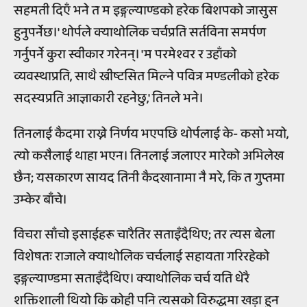
सहमती दिएँ भने त म इङ्गल्याण्डको हरेक बिशपको जासुस
हुनुपर्नेछ।' थोर्पले क्याथोलिक चर्चप्रति सर्तविना समर्पण
गर्नुपर्ने कुरा स्वीकार गरेनन्। 'म परमेश्वर र उहाँको
व्यवस्थाप्रति, साथै ख्रीष्टसित मिल्ने पवित्र मण्डलीको हरेक
सदस्यप्रति आज्ञाकारी रहनेछु,' तिनले भने।
तिनलाई कैदमा राख्ने निर्णय भएपछि थोर्पलाई के- कसो भयो,
त्यो कसैलाई थाहा भएन। तिनलाई जलाएर मारेको अभिलेख
छैन; यसकारण सायद तिनी कैदखानामा नै मरे, कि त गुप्तमा
उम्केर बाँचे।
विचरा साँचो इसाईहरू चारैतिर सताइँदैथिए; तर त्यस बेला
विशेषतः राजाले क्याथोलिक चर्चलाई सहायता गरिरहेको
इङ्गल्याण्डमा सताइँदैथिए। क्याथोलिक चर्च यति धेरै
शक्तिशाली थियो कि कोही पनि त्यसको विरुद्धमा खड़ा हुन