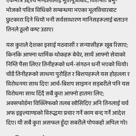
एकमात्र उद्देश्य मण्डलीलाई मूर्तिपूजाबाट, विशेषतः प्रभु-
भोजको पवित्र विधिको सम्बन्धमा भएका भूलविचारबाट
छुटकारा दिने थियो भनी सर्वसाधारण मानिसहरूलाई बताउन
तिनले ठूलो कष्ट उठाए।
यस कुराले देशका इसाई मठवासी र सन्यासीहरू खूब रिसाए;
किनकि आफ्ना धार्मिक थोकहरू बेचेर, साथै आफ्नो सेवाको
निम्ति पैसा लिएर तिनीहरूको धर्म-संगठन धनी भएको थियो।
चाँडै तिनीहरूको साथमा पुरोहित र बिशपहरूले यस होहल्ला र
विरोधनमा साथ दिएः आर्च-बिशप साइमन सड्बरीले पनि यस
विरोधमा साथ दिँदै सबै कुरा आफ्नो हातमा लिए;
अक्सफोर्डमा विक्लिफको तलब खोसिदिए अनि तिनलाई चर्च
अफ इङ्गल्याण्डको विरुद्धमा प्रचार गर्ने काम बन्द गर्ने आदेश
दिए। यी सबै कुरा असफल हुँदा सबरीले पोपकहाँ अपिल गरे।