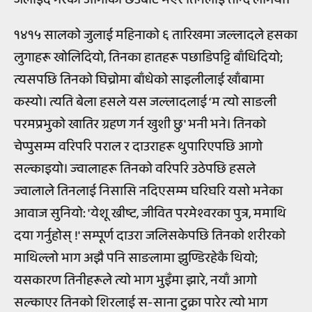
१४१५ सालको जुलाई महिनाको ६ तारिखमा जल्लादले हसका
लुगाहरू खोलिदियो, तिनका हातहरू पछाडिपट्टि बाँधिदियो;
त्यसपछि तिनको घिच्रोमा बाँधेको साइलीलाई खाँबामा
कस्यो। त्यति बेला हसले यस जल्लादलाई ‘म त्यो साङली
परमप्रभुको खातिर ग्रहण गर्न खुशी छु' भनी भने। तिनको
चेप्पुसम्म वरिपरि पराल र दाउराहरू थुपारिएपछि आगो
सल्काइयो। ज्वालाहरू तिनको वरिपरि उठेपछि हसले
ज्वालाले तिनलाई निसासि नदिएसम्म घरिघरि यसो भनेका
आवाज सुनियो: 'येशू ख्रीष्ट, जीवित परमेश्वरका पुत्र, ममाथि
दया गर्नुहोस् !' सम्पूर्ण दाउरा जलिसकेपछि तिनको शरीरको
माथिल्लो भाग अझै पनि साङलामा झुण्डिरहेकै थियो;
यसकारण तिनीहरूले त्यो भाग भुइँमा झारे, नयाँ आगो
सल्काएर तिनको शिरलाई स-साना टुक्रा पारेर त्यो भाग