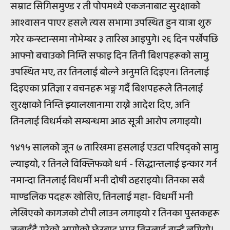
सम्राट सिगिसमुण्ड र ती पोपमध्ये एकजनाबाट सुरक्षाको
आश्वासन पाएर हसले त्यस सभामा उपस्थित हुन यात्रा शुरु
गरेर कन्स्टान्समा नोभेम्बर ३ तारिख आइपुगे। २६ दिन पर्खेपछि
आफ्नो बचाउको निम्ति सफाइ दिन तिनी बिशपहरूको सामु
उपस्थित भए, तर तिनलाई बोल्ने अनुमति दिइएन। तिनलाई
दिइएका प्रतिज्ञा र वचनहरू भङ्ग गर्दै बिशपहरूले तिनलाई
सुरक्षाको निम्ति झ्यालखानामा राख्ने आदेश दिए, अनि
तिनलाई विधर्मको सम्बन्धमा आठ सूत्री आरोप लगाइयो।
१४१५ सालको जून ७ तारिखमा हसलाई एउटा परिषद्को सामु
ल्याइयो, र तिनले विक्लिफको धर्म - सिद्धान्तलाई इन्कार गर्न
नमान्दा तिनलाई विधर्मी भनी दोषी ठहराइयो। तिनका सबै
माण्डलिक पदहरू खोसिए, तिनलाई महा- विधर्मी भनी
लेखिएको कागजको टोपी लाउन लगाइयो र तिनका पुस्तकहरू
जलाइँदै गरेको आगोको छेउबाट भएर तिनलाई तान्दै लगियो।