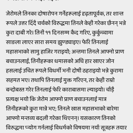
जेरोमले तिनका दोषारोपन गर्नेहरूलाई दृढ़तापूर्वक, तर शान्त
रूपले उत्तर दिँदै चर्चको विरुद्धमा तिनले केही गरेका छैनन् भन्ने
कुरा दाबी गरे। तिनी ११ दिनसम्म कैद गरिए, कुर्कुच्चामा
साङला लाएर सारा समय झुण्ड्याइए। फेरि तिनलाई
महासभाको सामु हाजिर गराइयो; अन्तमा तिनले आफ्नो प्राण
बचाउनलाई, तिनीहरूका धमासको अघि हार खाएर जोन
हसलाई उचित रूपले विधर्मी भनी दोषी ठहराइयो भन्ने कुरामा
सहमत भए। तथापि तिनलाई मुक्त गरिएन, तर केही राम्रो
बन्दोबस्त गरेर तिनलाई फेरि काराबासमा ल्याइयो। चाँड़ै
प्रत्यक्ष भयो कि जेरोम आफ्नो प्राण बचाउनलाई मात्र
तिनीहरूको कुरा मान्ने भए; तिनले खास महासभाको बारेमा
आफ्नो मन्तव्य बदली गरेका थिएनन्। यसकारण तिनको
विरुद्धमा प्र्‍योग गर्नलाई विधर्मको विषयमा नयाँ सूत्रहरू तयार