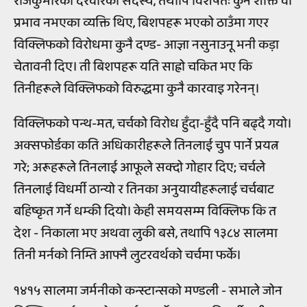
राजकुमारको दरवारको सदस्य, तथापि विशेषतः कुनै शक्ति वा
प्रभाव नभएका व्यक्ति थिए, बिशपहरू भएको ठाउँमा गएर
विक्लिफको विरोधमा कुनै दण्ड- आज्ञा नसुनाउनू भनी कड़ा
चेतावनी दिए। ती बिशपहरू यति साह्रो चकित भए कि
तिनीहरूले विक्लिफको विरुद्धमा कुनै कारवाइ गरेनन्।
विक्लिफको पन्थ-मत, चर्चको विरोध हुँदा-हुँदै पनि बढ्दै गयो।
अक्सफोर्डका कति अधिकारीहरूले तिनलाई चुप पार्ने प्रयत्न
गरे; अरूहरूले तिनलाई आफूले सक्दो गोहार दिए; चर्चले
तिनलाई विधर्मी ठान्यो र तिनका अनुयायीहरूलाई चर्चबाट
बहिष्कृत गर्ने धम्की दियो। केही समयसम्म विक्लिफ कि त
देश - निकाला भए अथवा लुकी बसे, तथापि १३८४ सालमा
तिनी मर्नको निम्ति आफ्नै लुटरवर्थको चर्चमा फर्के।
१४१५ सालमा जर्मनीको कन्स्टान्सको मण्डली - सभाले जोन