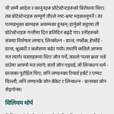
यी जम्मै आदेश र कानुनहरू प्रोटेस्टेन्टहरूको विरोधमा थिए।
तब प्रोटेस्टेन्टहरू सम्पूर्ण तौरले नष्ट-भ्रष्ट भइसक्नुपर्ने ! तर
परमप्रभुका कामहरू अचम्मका हुन्छन्: हार्नुको सट्टामा ती
प्रोटेस्टेन्टहरू गन्तीमा दिन प्रतिदिन बढ्दै गए। उनीहरूको
संख्या विशेषतः लण्डन, लिन्कोल्न - प्रान्त, नर्फोक, हेर्फोर्ड -
प्रान्त, श्रूस्बरी र कलेसमा बढेर गयो। तथापि कतिले आफ्ना
मत त्यागे। यस्ताहरूमा थिएः जोन पर्भे, जसले 'पल्स क्रस' भन्ने
ठाउँमा आफ्नो मत त्यागे; साथै जोन एड्वर्ड, जो लिन्कल्न धर्म -
प्रान्तका पुरोहित थिए; अनि लण्डनका रिचार्ड हर्बर्ट र एम्मट
विल्ली; अनि लण्डनकै जोन बेकेट र लिन्कल्न - प्रान्तका जोन
सेइनोन्स।
विलियम थोर्प