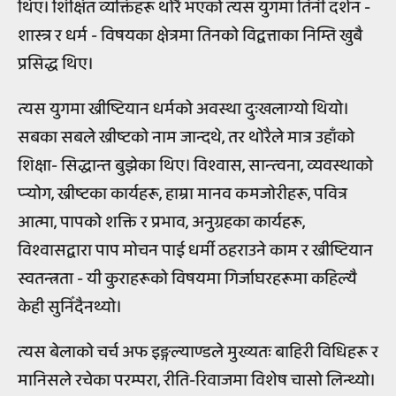
थिए। शिक्षित व्यक्तिहरू थोरै भएको त्यस युगमा तिनी दर्शन -
शास्त्र र धर्म - विषयका क्षेत्रमा तिनको विद्वत्ताका निम्ति खुबै
प्रसिद्ध थिए।
त्यस युगमा ख्रीष्टियान धर्मको अवस्था दुःखलाग्यो थियो।
सबका सबले ख्रीष्टको नाम जान्दथे, तर थोरैले मात्र उहाँको
शिक्षा- सिद्धान्त बुझेका थिए। विश्वास, सान्त्वना, व्यवस्थाको
प्र्‍योग, ख्रीष्टका कार्यहरू, हाम्रा मानव कमजोरीहरू, पवित्र
आत्मा, पापको शक्ति र प्रभाव, अनुग्रहका कार्यहरू,
विश्वासद्वारा पाप मोचन पाई धर्मी ठहराउने काम र ख्रीष्टियान
स्वतन्त्रता - यी कुराहरूको विषयमा गिर्जाघरहरूमा कहिल्यै
केही सुनिँदैनथ्यो।
त्यस बेलाको चर्च अफ इङ्गल्याण्डले मुख्यतः बाहिरी विधिहरू र
मानिसले रचेका परम्परा, रीति-रिवाजमा विशेष चासो लिन्थ्यो।