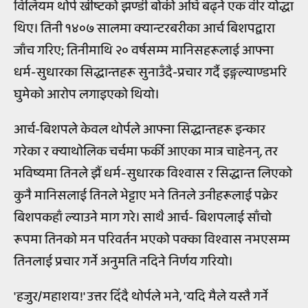
विलियम थोर्प ख्रीष्टको झण्डी बोकी अघि बढ्ने एक वीर योद्धा
थिए। तिनी १४०७ सालमा क्यान्टरबरीका आर्च बिशपद्वारा
जाँच गरिए; तिनीमाथि २० वर्षसम्म मानिसहरूलाई आफ्ना
धर्म-सुधारका सिद्धान्तहरू सुनाउँदै-प्रचार गर्दै इङ्गल्याण्डभरि
घुमेको आरोप लगाइएको थियो।
आर्च-बिशपले केवल थोर्पले आफ्ना सिद्धान्तहरू इन्कार
गरेका र क्याथोलिक चर्चमा फर्की आएका मात्र चाहेनन्, तर
भविष्यमा तिनले झैं धर्म-सुधारक विश्वास र सिद्धान्त लिएको
कुनै मानिसलाई तिनले भेट्टाए भने तिनले उनीहरूलाई पक्रेर
बिशपकहाँ ल्याउने माग गरे। साथै आर्च- बिशपलाई साँचो
रूपमा तिनको मन परिवर्तन भएको पक्का विश्वास नभएसम्म
तिनलाई प्रचार गर्ने अनुमति नदिने निर्णय गरियो।
'हजुर/महाशय!' उत्तर दिँदै थोर्पले भने, 'यदि मैले यस्तै गर्ने