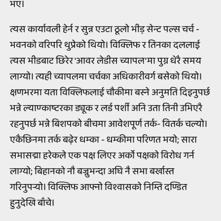
भए।
त्यस कार्यावली हेर्न र सुन्न एउटा ठूलो भीड़ सेन्ट पल्स चर्च -
भवनको वरिपरि थुप्रेको थियो। विक्लिफ र तिनका दललाई
त्यस भीडबाट छिरेर 'आवर लेडीस च्यापल'मा पुग्न धेरै समय
लाग्यो। त्यही च्यापलमा चर्चका अधिकारीवर्ग बसेको थियो।
क्षणभरमा यता विक्लिफलाई चौकीमा बस्ने अनुमति दिइनुपर्छ
भन्ने ल्याण्काष्टरका ड्यूक र लर्ड पर्शी अनि उता तिनी उभिएरै
रहनुपर्छ भन्ने बिशपको बीचमा आवेशपूर्ण तर्क- वितर्क चल्यो।
एकैछिनमा तर्क बढ़ेर धम्का - धम्कीमा परिणत भयो; सारा
सभासद्मा हरेकले एक पक्ष लिएर अर्को पक्षको विरोध गर्न
लाग्यो; बिहानको नौ बज्नुभन्दा अघि नै सभा बर्खास्त
गरिनुपर्‍यो। विक्लिफ आफ्नो विश्वासको निम्ति दण्डित
हुनुदेखि बाँचे।