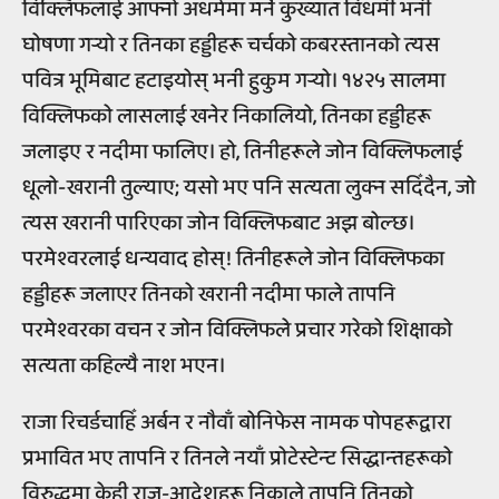
विक्लिफलाई आफ्नो अधर्ममा मर्ने कुख्यात विधर्मी भनी
घोषणा गर्‍यो र तिनका हड्डीहरू चर्चको कबरस्तानको त्यस
पवित्र भूमिबाट हटाइयोस् भनी हुकुम गर्‍यो। १४२५ सालमा
विक्लिफको लासलाई खनेर निकालियो, तिनका हड्डीहरू
जलाइए र नदीमा फालिए। हो, तिनीहरूले जोन विक्लिफलाई
धूलो-खरानी तुल्याए; यसो भए पनि सत्यता लुक्न सदिँदैन, जो
त्यस खरानी पारिएका जोन विक्लिफबाट अझ बोल्छ।
परमेश्वरलाई धन्यवाद होस्! तिनीहरूले जोन विक्लिफका
हड्डीहरू जलाएर तिनको खरानी नदीमा फाले तापनि
परमेश्वरका वचन र जोन विक्लिफले प्रचार गरेको शिक्षाको
सत्यता कहिल्यै नाश भएन।
राजा रिचर्डचाहिँ अर्बन र नौवाँ बोनिफेस नामक पोपहरूद्वारा
प्रभावित भए तापनि र तिनले नयाँ प्रोटेस्टेन्ट सिद्धान्तहरूको
विरुद्धमा केही राज-आदेशहरू निकाले तापनि तिनको