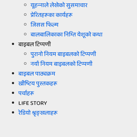
यूहन्‍नाले लेखेको सुसमाचार
प्रेरितहरूका कार्यहरू
जिसस फिल्म
बालबालिकाका निम्‍ति येशूको कथा
बाइबल टिप्‍पणी
पुरानो नियम बाइबलको टिप्‍पणी
नयाँ नियम बाइबलको टिप्‍पणी
बाइबल पाठ्यक्रम
ख्रीष्‍टिय पुस्‍तकहरू
पर्चाहरू
LIFE STORY
रेडियो श्रृङ्खलाहरू