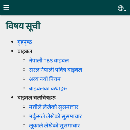
Skip to main content
Sel
विषय सूची
गृहपृष्‍ठ
बाइबल
नेपाली TBS बाइबल
सरल नेपाली पवित्र बाइबल
श्रव्‍य नयाँ नियम
बाइबलका कथाहरू
बाइबल चलचित्रहरू
मत्तीले लेखेको सुसमाचार
मर्कूसले लेखेको सुसमाचार
लूकाले लेखेको सुसमाचार