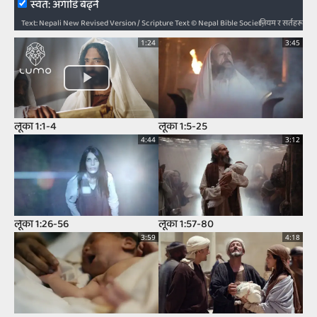
स्‍वत: अगाडि बढ्ने
नियम र सर्तहरू
Text: Nepali New Revised Version / Scripture Text © Nepal Bible Society 1997, 2006, 2009, 2012 / Audio: ℗ Audio courtesy of Bible Media Group and LUMO Project Films / Video: Courtesy of LUMO Project Films
1:24
3:45
लूका 1:1-4
लूका 1:5-25
4:44
3:12
लूका 1:26-56
लूका 1:57-80
3:59
4:18