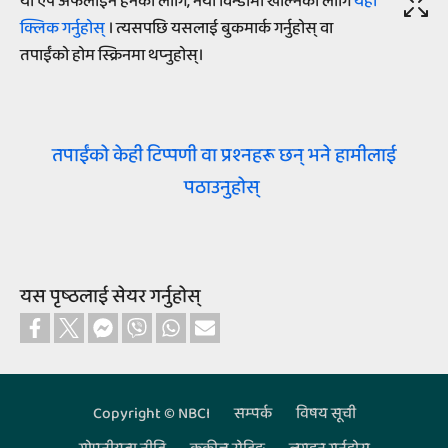
यो एप अफलाइन हेर्नको लागि, नयाँ विन्डोमा खोल्नको लागि
यहाँ
क्लिक गर्नुहोस्
। त्यसपछि यसलाई बुकमार्क गर्नुहोस् वा
तपाईंको होम स्क्रिनमा थप्‍नुहोस्।
तपाईंको केही टिप्पणी वा प्रश्‍नहरू छन्‌ भने हामीलाई
पठाउनुहोस्
यस पृष्‍ठलाई सेयर गर्नुहोस्‌
Copyright © NBCI
सम्‍पर्क
विषय सूची
Footer