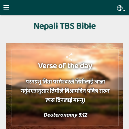
Skip to main content
Sel
Nepali TBS Bible
Verse of the day
परमप्रभु तिम्रा परमेश्‍वरले तिमीलाई आज्ञा
गर्नुभएअनुसार तिमीले विश्रामदिन पवित्र राख्‍न
त्यस दिनलाई मान्‍नू!
Deuteronomy 5:12