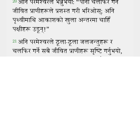
To view this app offline,
click here
to open it in a
new window. Then, bookmark it or add it to your
home screen.