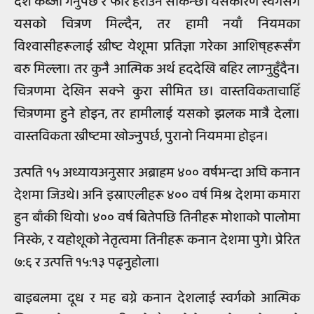
देश कब्‍जा गर्नुपर्छ र फेरि हराउन सकिन्‍छ। यसकारण स्वर्गसँग
यसको चित्रण मिल्दैन, तर हामी नयाँ नियमका
विश्‍वासीहरूलाई ख्रीष्ट येशूमा प्रतिज्ञा गरेका आशिष्‌हरूसँग
बरु मिल्ला। तर कुनै आत्मिक अर्थ हददेखि बहिर लाग्‍नुहुँदैन।
चित्रणमा देखिन सक्‍ने कुरा सीमित छ। वास्तविकताचाहिँ
चित्रणमा हुने होइन, तर हामीलाई यसको झलक मात्रै देला।
वास्तविकता ख्रीष्टमा खोज्‍नुपर्छ, पुरानो नियममा होइन।
उत्पति १५ अध्यायअनुसार अब्राहम ४०० वर्षभन्‍दा अघि कनान
देशमा जिउथे। अनि इस्राएलीहरू ४०० वर्ष मिश्र देशमा कमारा
हुन बाँकी थियो। ४०० वर्ष बितेपछि तिनीहरू मोशाको पालोमा
निस्के, र यहोशूको नेतृत्वमा तिनीहरू कनान देशमा पुगे। प्रेरित
७:६ र उत्पत्ति १५:१३ पढ़्‍नुहोला।
बाइबलमा दूध र मह बग्ने कनान देशलाई स्वर्गको आत्मिक