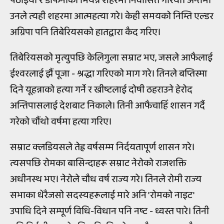
पठाइयो र डफिनीको भियेन्न शहरमा निर्वासित गरियो। अन्तमा
उनले त्यही शहरमा आत्महत्या गरे। केही समयको निम्ति एल्डर
अग्रिपा पनि तिबेरियसको हातद्वारा कैद गरिए।
तिबेरियसको मृत्युपछि केलिगुला सम्राट भए, जसले आफैलाई
ईश्वरलाई झैं पूजा - श्रद्धा गरिएको माग गरे। तिनले बप्तिस्मा
दिने यूहन्नाको हत्या गर्ने र ख्रीष्टलाई दोषी ठहराउने हेरोद
अन्तिपासलाई देशबाट निकाले। तिनी आफैचाहिँ शासन गर्दै
गरेको चौंथो वर्षमा हत्या गरिए।
सम्राट क्लडियसले तेह्र वर्षसम्म निर्दयतापूर्ण शासन गरे।
त्यसपछि रोमका बासिन्दाहरू सम्राट नेरोको राजशक्ति
अधीनस्थ भए। नेरोले चौध वर्ष राज्य गरे। तिनले रोमी राज्य
सभाका धेरैजसो सदस्यहरूलाई मारे अनि 'रोमको नाइट'
उपाधि दिने सम्पूर्ण विधि-विधान पनि नष्ट - ध्वस्त पारे। तिनी