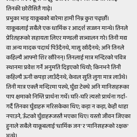
तिनकी छोरीसितै गाढ़े।
प्रभुका भाइ याकूबको बारेमा हामी निम्न कुरा पढ्छौं।
याकूबलाई सबैले एक धार्मिक र आदर्श सज्जन मान्थे। तिनले
प्रेरितहरूको सहायता लिएर मण्डली सञ्चालन गरे। तिनी मद्य
वा अन्य मादक पदार्थ पिउँदैनथे, मासु खाँदैनथे; अनि तिनले
कहिल्यै आफ्नो शिर खौरेनन्। तिनलाई मात्र मन्दिरको पवित्र
स्थानमा प्रवेश गर्ने अनुमति दिइएको थियो; किनभने तिनी
कहिल्यै ऊनी कपड़ा लाउँदैनथे, केवल सुति लुगा मात्र लाउँथे।
तिनी मात्र एक्लै मन्दिरमा पस्थे, घुँडा टेक्थे अनि मानिसहरूका
पाप क्षमाको निम्ति प्रार्थना गर्थे। घरि-घरि त्यसो प्रार्थना गर्दा-
गर्दै तिनका घुँडाहरू मरिसकेका थिए; कड़ा न कड़ा, केही थाहा
नपाउने, ऊँटको घुँडाहरूजस्तै भएका थिए। यस्तो जीवन जिएका
हुनाले सबैले याकूबलाई 'धार्मिक जन' र 'मानिसहरूको रक्षक'
भन्थे।