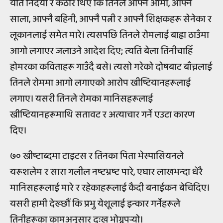
यति निर्दयी र कठोर थिए कि तिनले आफ्नै आमा, आफ्नै
साला, आफ्नै बहिनी, आफ्नै पत्नी र आफ्नै शिक्षकहरू सेनेका र
लूकानलाई समेत मारे। त्यसपछि तिनले रोमलाई बाह्रा ठाउँमा
आगो लगाएर जलाउने आदेश दिए; त्यति बेला तिनीचाहिँ
होमरका कविताहरू गाउँदै बसे। त्यसो गरेको दोषबाट बाँच्नलाई
तिनले रोममा आगो लगाएको आरोप ख्रीष्टियानहरूलाई
लगाए। यसरी तिनले रोमका मानिसहरूलाई
ख्रीष्टियानहरूमाथि सतावट र अत्याचार गर्ने एउटा कारण
दिए।
७० ख्रीष्टाब्दमा टाइटस र तिनका पिता भेस्पासियनले
यरूशलेम र सारा गलील नष्टभ्रष्ट पारे, एघार लाखभन्दा धेरै
मानिसहरूलाई मारे र रहेकाहरूलाई कैदी बनाईकन बेचिदिए।
यसरी हामी देख्छौं कि प्रभु येशूलाई इन्कार गर्नेहरूले
तिनीहरूका कामअनुसार दुःख भोग्नुपर्‍यो।