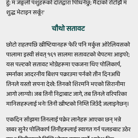
हुँ; म जङ्गली पशुहरूको दाँतद्वारा पिधिँनेछु; मैदाको रोटीझैं म
शुद्ध भेटाइन सकूँ!'
चौथो सतावट
छोटो राहतपछि ख्रीष्टियानहरू फेरि पनि मर्कुस ओरेलियसको
पालामा इस्वी संवत् १६१ सालमा सतावटको चेपटमा आइपरे;
यस पल्टको सतावट भोग्नेहरूमा एकजना थिए पोलिकार्प,
स्मर्नाका आदरनीय बिशप पक्राउमा पर्नको तीन दिनअघि
तिनले यस्तो सपना देखे: तिनको शिरमनि भएको सिरानीमा
आगो लाग्यो। जब तिनी निद्राबाट जागे, तब तिनले वरिपरिका
मानिसहरूलाई भनेः तिनी ख्रीष्टको निम्ति जिउँदै जलाइनेछन्।
एकदिन साँझमा तिनलाई पक्रेर लानेहरू आएका छन् भन्ने
खबर सुनेर पोलिकार्प तिनीहरूलाई स्वागत गर्न पलङबाट उठेर