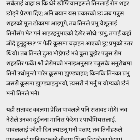
सबैलाई थाहा छ कि धेरै ख्रीष्टियानहरूले तिनलाई रोम शहर
छोड्ने प्रेरणा दिए; अनि बयान यस प्रकारको छः जब पत्रुस
शहरको मूल ढोकामा आइपुगे, तब तिनले प्रभु येशूलाई
तिनीसँग भेट गर्न आइरहनुभएको देखेर सोधे: 'प्रभु, तपाईं कहाँ
जाँदै हुनुहुन्छ?' 'म फेरि क्रूसमा चढ़ाइन आएको छु,' प्रभुको उत्तर
थियो। तब तिनले दुःख भोग्नैपर्छ भन्ने कुरा बुझेर पत्रुस रोम
शहरतिर फर्के। श्री जेरोमको भनाइअनुसार पत्रुसकै अनुरोधमा
तिनी उधोमुन्टो पारेर क्रूसमा झुण्ड्याइए; किनकि तिनका प्रभु
जसरी क्रूसमा झुण्ड्याइनुभयो, त्यसरी नै मर्नु म योग्यको छैनँ
भनी तिनले भने।
यही सतावट कालमा प्रेरित पावलले पनि सतावट भोगे। जब
नेरोले उनका दुईजना मानिस फेरेगा र पार्थेमियसलाई,
पावललाई फाँसी दिन ल्याउनू भनी पठाए, तब तिनीहरूले
पावललाई मानिसहरूको बीचमा शिक्षा दिइरहेका भेट्टाए।