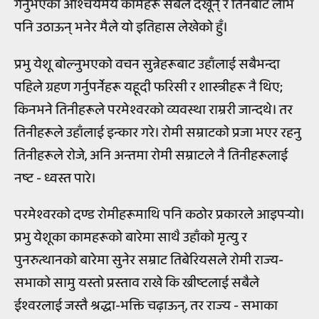
गर्नुभएका आश्चर्यमय कामहरू सबैले देखून् र तिनैबाट लाभ
पनि उठाऊन् भनेर मैले यो इतिहास लेखेको हुँ।
प्रभु येशू बोल्नुभएको वचन सुन्नेहरूबाट उहाँलाई सबैभन्दा
पहिले ग्रहण गर्नुपर्नेहरू यहूदी फरिसी र शास्त्रीहरू नै थिए;
किनभने तिनीहरूले परमेश्वरको व्यवस्था राम्ररी जान्दथे। तर
तिनीहरूले उहाँलाई इन्कार गरे। रोमी सम्राटको प्रजा भएर रहनु
तिनीहरूले रोजे, अनि अन्तमा रोमी सम्राटले नै तिनीहरूलाई
नष्ट - ध्वस्त पारे।
परमेश्वरको दण्ड रोमीहरूमाथि पनि कठोर प्रकारले आइपर्‍यो।
प्रभु येशूका कामहरूको बारेमा साथै उहाँको मृत्यु र
पुनरुत्थानको बारेमा सुनेर सम्राट तिबेरियसले रोमी राज्य-
सभाको सामु यस्तो प्रस्ताव राखे कि ख्रीष्टलाई सबैले
ईश्वरलाई जस्तै श्रद्धा-भक्ति चढ़ाऊन्, तर राज्य - सभाका