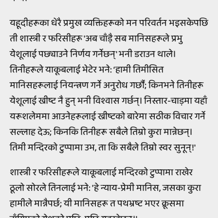
यहूदीहरूका धेरै प्रमुख व्यक्तिहरूको मन परिवर्तन भइसकेपछि
ती शास्त्री र फरिसीहरू 'अब चाँड़ै सब मानिसहरूले प्रभु
येशूलाई पछ्याउने निर्णय गर्नेछन्' भनी डराउन थाले।
तिनीहरूले याकूबलाई भेटेर भने: ‘हामी तिमीसित
मानिसहरूलाई नियन्त्रण गर्ने अनुरोध गर्छौं; किनभने तिनीहरू
येशूलाई ख्रीष्ट नै हुन् भनी विश्वास गर्छन्। निस्तार-चाड़मा यहाँ
यरूशलेममा आउनेहरूलाई ख्रीष्टको बारेमा सठीक विचार गर्ने
सल्लाह देऊ; किनकि तिनीहरू सबैले तिम्रो कुरा मान्नेछन्।
तिमी मन्दिरको टुप्पामा उभ, ता कि सबैले तिम्रो स्वर सुनून्!'
शास्त्री र फरिसीहरूले याकूबलाई मन्दिरको टुप्पामा राखेर
ठूलो सोरले तिनलाई भने: 'हे न्याय-प्रेमी मानिस, जसका कुरा
हामीले मान्नैपर्छ; यी मानिसहरू त पथभ्रष्ट भएर क्रूसमा