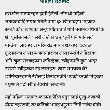
पहिलो सतावट
दसओटा सतावटहरू हामी हेर्नेछौं। तीमध्ये पहिलो
सतावटचाहिँ सम्राट नेरोले प्रायः ६४ ख्रीष्टाब्दमा भड्काए।
उनको क्रोध ख्रीष्टका अनुयायीहरूप्रति यति भयानक थियो कि
श्री यूसेबियसले यसरी लेखेका छन्: ‘जुनै पनि मानिसले
मान्छेका लासहरूले भरिभराउ भएका शहरहरू देख्दछः
वृद्धहरूका लासहरू जवानहरूका लासहरूसँगै लडिरहेका,
अनि खुला सड़कहरूमा लडिरहेका, स्त्रीहरूप्रति कुनै आदर
नराखी, स्त्रीहरूका नग्न लासहरू!' त्यस समयका धेरै
ख्रीष्टियानहरूले नेरोलाई तिनीहरूप्रति भएको उनको निर्दयता
र घृणाले गर्दा ख्रीष्ट-विरोधी सम्झन्थे।
यही पहिलो सतावट-कालमा प्रेरित पत्रुसलाई मृत्यु-दण्डको
योग्य ठहराइयो, तर कतिको भनाइअनुसार तिनी उम्केर बाँचे।