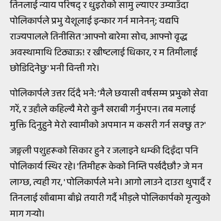
तिनलाई न्याय परिषद् र धुइरोको सामु ल्याएर उम्याउँदा
पोलिकार्पले प्रभु येशूलाई इन्कार गर्न मानेनन्; यद्यपि
राज्यपालले तिनीसित 'आफ्नो बारेमा सोच, आफ्नो वृद्ध
अवस्थामाथि टिठ्याऊ! र ख्रीष्टलाई धिकार, र म तिमीलाई
छोडिदिनेछु' भनी विन्ती गरे।
पोलिकार्पले उत्तर दिँदै भने: 'मैले छयासी वर्षसम्म प्रभुको सेवा
गरें, र उहाँले कहिल्यै मेरो कुनै खराबी गर्नुभएन। तब मलाई
मुक्ति दिनुहुने मेरो स्वामीको अपमान म कसरी गर्न सक्छु त?'
जङ्गली पशुहरूको सिकार हुने र जलाइने धम्की दिइँदा पनि
पोलिकार्य स्थिर रहे। 'तिमीहरू केको निम्ति पर्खदैछौ? जे मन
लाग्छ, त्यही गर, ' पोलिकार्पले भने। आगो लाउने दाउरा थुपार्दै र
तिनलाई खाँबामा बाँध्ने तयारी गर्दै भीड़ले पोलिकार्पको मृत्युको
माग गर्‍यो।