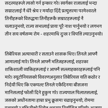
सदस्यहरूले त्यसो गर्न इन्कार गरे। स्वर्गका राजालाई भन्दा
सम्राटलाई नै धेरै श्रेय र मर्यादा दिँदै प्रत्युत्तरमा परमेश्वरले
तिनीहरूको विरुद्धमा तिनीहरूकै सम्राटहरूलाई नै
चलाउनुभयो, राज्य सभालाई प्रायः पूरै नाश पार्नुभयो र लगभग
तीन सय वर्षसम्म रोम - शहरमाथि दुःख र विपत्ति ल्याउनुभयो।
तिबेरियस अत्याचारी र सताउने शासक थिए। तिनले आफ्नै
आमालाई मारे। तिनले आफ्नै भतिजहरूलाई, शहरका
शक्तिशाली व्यक्तिहरूलाई र आफ्नै सल्लाहकारहरूलाई पनि
मारे। स्यूटोनियसको विवरणअनुसार तिबेरियस यति कठोर र
निर्दयी थिए कि एकपल्ट तिनले एकैदिनमा बीसजना
मानिसलाई फाँसी दिने हुकुम गरे। राज्यपाल पिलातसलाई,
जसको अधीनतामा हाम्रा प्रभु क्रूसमा चढाइनुभयो, रोममा