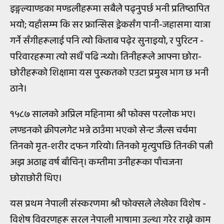
इङ्गल्याण्डका मण्डलीहरूमा सबैले पढ्नुपर्छ भनी प्रतिष्ठापित
भयो; यहाँसम्म कि सर फ्रान्सिस ड्रेकसँग पानी-जहासमा यात्रा
गर्ने सँगीहरूलाई पनि त्यो किताब पढ़ेर सुनाइयो, र पुरिटन -
परिवारहरूमा त्यो सधैं पढि न्थ्यो। तिनीहरूले आफ्ना छोरा-
छोरीहरूको शिक्षामा यस पुस्कतको एउटा प्रमुख भाग छ भनी
ठाने।
१५८७ सालको अप्रिल महिनामा श्री फोक्स परलोक भए।
लण्डनको क्रीपलगेट भन्ने ठाउँमा भएको सेन्ट जैल्स चर्चमा
तिनको मृत-शरीर दफन गरियो। तिनको मृत्युपछि तिनकी पत्नी
अझ अठाह्र वर्ष बाँचिन्। कम्तीमा उनीहरूका पाँचजना
छोराछोरी थिए।
यस प्रथम नेपाली संस्करणमा श्री फोक्सले लेखेका विशेष -
विशेष विवरणहरू सरल नेपाली भाषामा उल्था गरेर राख्ने काम