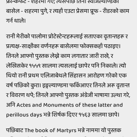
फ्रान्कफर्ट - शहरमा गए; त्यसपछि तिनी स्वीजर्ल्याण्डको
बासेल - शहरमा पुगे, र त्यहाँ एउटा प्रेसमा प्रूफ - रीडरको काम
गर्न थाले।
रानी मेरीको पालोमा प्रोटेस्टेन्टहरूलाई सताएका वृतान्तहरू र
प्रत्यक्ष-साक्षीका वर्णनहरू बासेलमा फोक्सकहाँ पठाइए।
तिनले आफ्नो पुस्तक लेख्ने काम लगातार जारी राखे, र
लेखिसकेर १५५९ सालमा त्यसलाई छापेर पनि निकाले। त्यो
थियो रानी प्रथम एलिजाबेथले सिंहासन आरोहण गरेको एक
वर्ष पछिको कुरा। इङ्गल्याण्डमा फर्किआएर तिनले अरू वृतान्त
र विवरण थपे; तिनले आफ्नो पुस्तक अंग्रेजी भाषामा उल्था गरे,
अनि Actes and Monuments of these latter and
perillous days भन्ने शिर्षक दिएर १५६३ सालमा छापे।
पछिबाट The book of Martyrs भन्ने नाममा यो पुस्तक