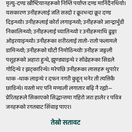
मृत्यु-दण्ड ख्रीष्टियानहरूको निम्ति पर्याप्त दण्ड मानिँदैनथियो।
यसकारण उनीहरूलाई जति सस्दो र क्रूरभन्दा क्रूर दण्ड
दिइन्थ्यो। उनीहरूलाई कोर्रा लगाइन्थ्यो; उनीहरूको आन्द्राभुँडी
निकालिन्थ्यो; उनीहरूलाई च्यातिन्थ्यो र उनीहरूमाथि ढुङ्गा
ओइरयाइन्थ्यो। उनीहरूका शरीरलाई तातो-रातो फलामले
डामिन्थ्यो; उनीहरूको घाँटी निमोठिन्थ्योः उनीहरू जङ्गली
पशुहरूको अहारा हुन्थे, झुण्ड्याइन्थे र साँढेहरूका सिडले
गोदिन्थे र झट्कारिन्थे। मरेपछि उनीहरूका लासहरू थुपारेर
थाक -थाक लाइन्थे र दफन नगरी कुहून् भनेर ती त्यत्तिकै
छाडिन्थे। यस्तो भए पनि मण्डली लगातार बढ़ि नै रह्यो—
प्रेरितहरूले सिकाएको सिद्धान्तमा गहिरो जरा हालेर र पवित्र
जनहरूको रगतबाट सिँचाइ पाएर।
तेस्रो सतावट