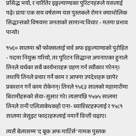
प्रसिद्ध भयो, र चारैतिर इङ्गल्याण्डका पुरिटनहरूले यसलाई
पढ़े। प्रायः एक सय वर्षसम्म यस पुस्तकले रोमन क्याथोलिक
सिद्धान्तको विषयमा जनताको सामान्य विचार - मतमा प्रभाव
पार्‍यो।
१५६० सालमा श्री फोक्सलाई चर्च अफ इङ्गल्याण्डको पुरोहित
- पदमा नियुक्त गरियो, तर पुरिटन सिद्धान्त अपनाएका हुनाले
तिनले चर्चका सबै कार्यभारहरू ग्रहण गर्न स्वीकार गरेनन्।
तथापि तिनले प्रचार गर्ने काम र आफ्ना उपदेशहरू छापेर
प्रकाशन गर्ने काम रोकेनन्। तिनले १५६३ सालको महामारीमा
बिरामीहरूको सेवा-सुसार गरे। त्यसपछि १५७५ सालमा
तिनले रानी एलिजाबेथकहाँ एना- ब्याप्टिस्टहरूलाई र १५८१
सालमा जेसुइट फादरहरूलाई नमार्ने विन्ती चढ़ाए।
त्यसै बेलासम्म 'द बूक अफ मार्टिर्स' नामक पुस्तक