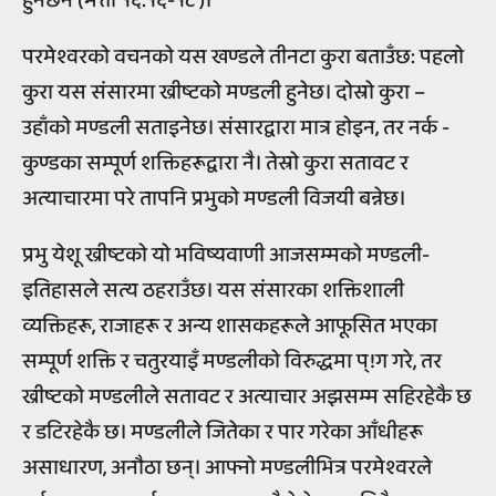
हुनेछैन (मत्ती १६:१६-१८ )।
परमेश्वरको वचनको यस खण्डले तीनटा कुरा बताउँछ: पहलो
कुरा यस संसारमा ख्रीष्टको मण्डली हुनेछ। दोस्रो कुरा –
उहाँको मण्डली सताइनेछ। संसारद्वारा मात्र होइन, तर नर्क -
कुण्डका सम्पूर्ण शक्तिहरूद्वारा नै। तेस्रो कुरा सतावट र
अत्याचारमा परे तापनि प्रभुको मण्डली विजयी बन्नेछ।
प्रभु येशू ख्रीष्टको यो भविष्यवाणी आजसम्मको मण्डली-
इतिहासले सत्य ठहराउँछ। यस संसारका शक्तिशाली
व्यक्तिहरू, राजाहरू र अन्य शासकहरूले आफूसित भएका
सम्पूर्ण शक्ति र चतुरयाइँ मण्डलीको विरुद्धमा प्!ग गरे, तर
ख्रीष्टको मण्डलीले सतावट र अत्याचार अझसम्म सहिरहेकै छ
र डटिरहेकै छ। मण्डलीले जितेका र पार गरेका आँधीहरू
असाधारण, अनौठा छन्। आफ्नो मण्डलीभित्र परमेश्वरले