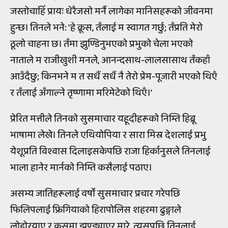
जस्तोचाहिँ प्रायः धेरैजसो मर्नै लागेका मानिसहरूको जीवनमा
हुन्छ। तिनले भने: 'हे क्रूस, तँलाई म स्वागत गर्छु; तँप्रति मेरो
ठूलो चाहना छ। तँमा झुण्डिनुभएको प्रभुको चेला भएको
नाताले म राजीखुशी मनले, आनन्दसाथ-लालसासाथ तँकहाँ
आउँदैछु; किनभने म त सधैं सधैं नै तेरो प्रेम-पूजारी भएको थिएँ
र तँलाई अँगाल्ने तृष्णामा मरिमेटेको थिएँ।'
प्रेरित मत्तीले तिनको सुसमाचार यहूदीहरूको निम्ति हिब्रू
भाषामा लेखे। तिनले एथियोपिया र सारा मिस्र देशलाई प्रभु
येशूप्रति विश्वास दिलाइसकेपछि राजा हिर्कानुसले तिनलाई
भाला हानेर मार्नको निम्ति कसैलाई पठाए।
असभ्य जातिहरूलाई वर्षों सुसमाचार प्रचार गरेपछि
फिलिपलाई फ्रिगियाको हिरापोलिस शहरमा ढुङ्गाले
लोहोरयाए र क्रूसमा झुण्ड्याएर मारे, त्यसपछि तिनलाई