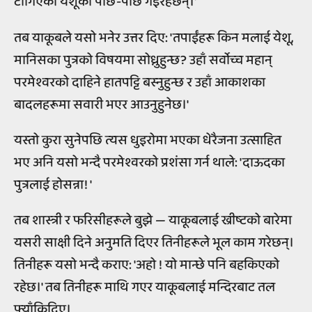
टाँगिएको येशूको पछि-पछि गइरहेछन्।'
तब याकूबले यसो भनेर उत्तर दिए: 'तपाईंहरू किन मलाई येशू,
मानिसका पुत्रको विषयमा सोध्नुहुन्छ? उहाँ सर्वोच्च महान्
परमेश्वरको दाहिने हातपट्टि बस्नुहुन्छ र उहाँ आकाशका
बादलहरूमा सवारी भएर आउनुहुनेछ।'
यस्तो कुरा सुनेपछि त्यस धुइरोमा भएका धेरैजना उत्साहित
भए अनि यसो भन्दै परमेश्वरको प्रशंसा गर्न थाले: 'दाऊदका
पुत्रलाई होसन्ना! '
तब शास्त्री र फरिसीहरूले बुझे — याकूबलाई ख्रीष्टको बारेमा
यसरी साक्षी दिने अनुमति दिएर तिनीहरूले भूल काम गरेछन्।
तिनीहरू यसो भन्दै कराए: 'अहो ! यो मान्छे पनि बहकिएको
रहेछ।' तब तिनीहरू माथि गएर याकूबलाई मन्दिरबाट तल
फ्याँकिदिए।