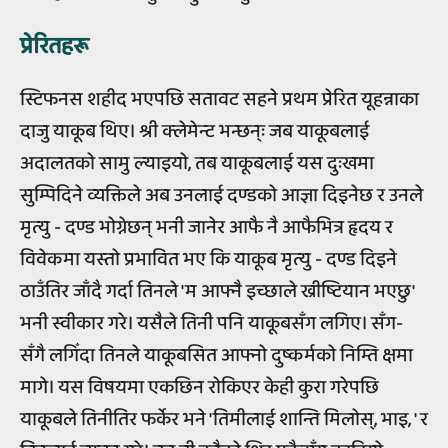
प्रेरितहरू
स्टिफनस शहीद भएपछि सतावट सहने प्रथम प्रेरित यूहन्नाका
दाजु याकूब थिए। श्री क्लेमेन्ट भन्छन्ः जब याकूबलाई
अदालतको सामु ल्याइयो, तब याकूबलाई यस दुःखमा
सुम्पिदिने व्यक्तिले अब उनलाई दण्डको आज्ञा दिइनेछ र उनले
मृत्यु - दण्ड भोग्नेछन् भनी जानेर आफै नै आफैभित्र हृदय र
विवेकमा यस्तो प्रभावित भए कि याकूब मृत्यु - दण्ड दिइने
ठाउँतिर जाँदै गर्दा तिनले 'म आफ्नै इच्छाले ख्रीष्टियान भएछु'
भनी स्वीकार गरे। यसैले तिनी पनि याकूबसँग लगिए। सँग-
सँगै लगिँदा तिनले याकूबसित आफ्नो दुष्कर्मको निम्ति क्षमा
मागे। यस विषयमा एकछिन रोकिएर केही कुरा गरेपछि
याकूबले तिनीतिर फर्केर भने 'तिमीलाई शान्ति मिलोस्, भाइ, ' र