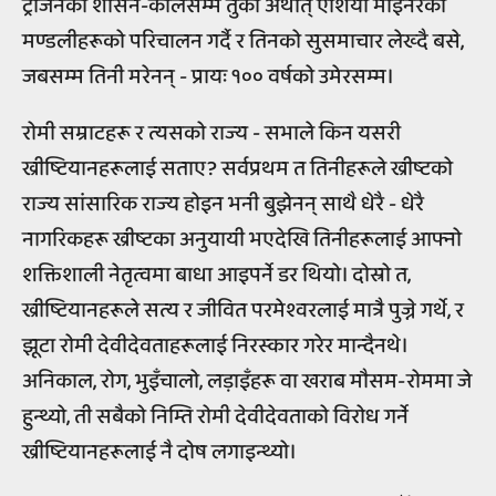
ट्राजनको शासन-कालसम्म तुर्की अर्थात् एशिया माइनरका
मण्डलीहरूको परिचालन गर्दै र तिनको सुसमाचार लेख्दै बसे,
जबसम्म तिनी मरेनन् - प्रायः १०० वर्षको उमेरसम्म।
रोमी सम्राटहरू र त्यसको राज्य - सभाले किन यसरी
ख्रीष्टियानहरूलाई सताए? सर्वप्रथम त तिनीहरूले ख्रीष्टको
राज्य सांसारिक राज्य होइन भनी बुझेनन् साथै धेरै - धेरै
नागरिकहरू ख्रीष्टका अनुयायी भएदेखि तिनीहरूलाई आफ्नो
शक्तिशाली नेतृत्वमा बाधा आइपर्ने डर थियो। दोस्रो त,
ख्रीष्टियानहरूले सत्य र जीवित परमेश्वरलाई मात्रै पुज्ने गर्थे, र
झूटा रोमी देवीदेवताहरूलाई निरस्कार गरेर मान्दैनथे।
अनिकाल, रोग, भुइँचालो, लड़ाइँहरू वा खराब मौसम-रोममा जे
हुन्थ्यो, ती सबैको निम्ति रोमी देवीदेवताको विरोध गर्ने
ख्रीष्टियानहरूलाई नै दोष लगाइन्थ्यो।