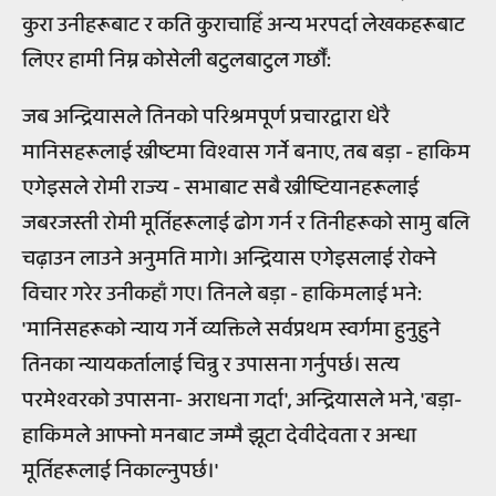
कुरा उनीहरूबाट र कति कुराचाहिँ अन्य भरपर्दा लेखकहरूबाट
लिएर हामी निम्न कोसेली बटुलबाटुल गर्छौं:
जब अन्द्रियासले तिनको परिश्रमपूर्ण प्रचारद्वारा धेरै
मानिसहरूलाई ख्रीष्टमा विश्वास गर्ने बनाए, तब बड़ा - हाकिम
एगेइसले रोमी राज्य - सभाबाट सबै ख्रीष्टियानहरूलाई
जबरजस्ती रोमी मूर्तिहरूलाई ढोग गर्न र तिनीहरूको सामु बलि
चढ़ाउन लाउने अनुमति मागे। अन्द्रियास एगेइसलाई रोक्ने
विचार गरेर उनीकहाँ गए। तिनले बड़ा - हाकिमलाई भने:
'मानिसहरूको न्याय गर्ने व्यक्तिले सर्वप्रथम स्वर्गमा हुनुहुने
तिनका न्यायकर्तालाई चिन्नु र उपासना गर्नुपर्छ। सत्य
परमेश्वरको उपासना- अराधना गर्दा', अन्द्रियासले भने, 'बड़ा-
हाकिमले आफ्नो मनबाट जम्मै झूटा देवीदेवता र अन्धा
मूर्तिहरूलाई निकाल्नुपर्छ।'