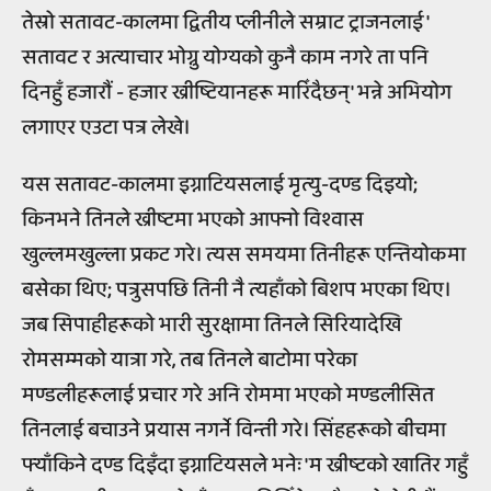
तेस्रो सतावट-कालमा द्वितीय प्लीनीले सम्राट ट्राजनलाई '
सतावट र अत्याचार भोग्नु योग्यको कुनै काम नगरे ता पनि
दिनहुँ हजारौं - हजार ख्रीष्टियानहरू मारिँदैछन्' भन्ने अभियोग
लगाएर एउटा पत्र लेखे।
यस सतावट-कालमा इग्नाटियसलाई मृत्यु-दण्ड दिइयो;
किनभने तिनले ख्रीष्टमा भएको आफ्नो विश्वास
खुल्लमखुल्ला प्रकट गरे। त्यस समयमा तिनीहरू एन्तियोकमा
बसेका थिए; पत्रुसपछि तिनी नै त्यहाँको बिशप भएका थिए।
जब सिपाहीहरूको भारी सुरक्षामा तिनले सिरियादेखि
रोमसम्मको यात्रा गरे, तब तिनले बाटोमा परेका
मण्डलीहरूलाई प्रचार गरे अनि रोममा भएको मण्डलीसित
तिनलाई बचाउने प्रयास नगर्ने विन्ती गरे। सिंहहरूको बीचमा
फ्याँकिने दण्ड दिइँदा इग्नाटियसले भनेः 'म ख्रीष्टको खातिर गहुँ