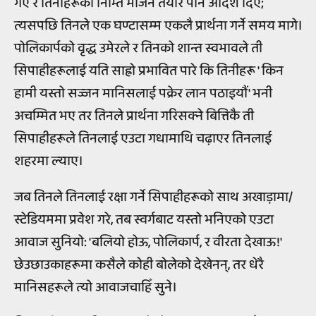
गए र तिनीहरूको निम्ति भोजन तयार पार्ने आदेश दिए;
त्यसपछि तिनले एक घण्टासम्म एकलै प्रार्थना गर्ने समय मागे।
पोलिकार्पको वृद्ध उमेरले र तिनको शान्त स्वभावले ती
सिपाहीहरूलाई यति साह्रो प्रभावित पारे कि तिनीहरू ' किन
हामी यस्तो सज्जन मानिसलाई पक्रेर लान पठाइयौं' भनी
अचम्मित भए तर तिनले प्रार्थना गरिसक्ने बित्तिकै ती
सिपाहीहरूले तिनलाई एउटा गधामाथि चढ़ाएर तिनलाई
शहरमा ल्याए।
जब तिनले तिनलाई रक्षा गर्ने सिपाहीहरूको साथ अखाड़ामा/
स्टेडियममा प्रवेश गरे, तब स्वर्गबाट यस्तो भनिएको एउटा
आवाज सुनियो: 'बलियो होऊ, पोलिकार्प, र वीरता देखाऊ!'
छेउछाउकाहरूमा कसैले कोही बोलेको देखेनन्, तर धेरै
मानिसहरूले त्यो आवाजचाहिँ सुने।