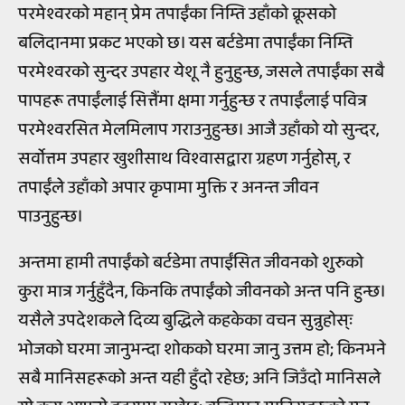
परमेश्वरको महान् प्रेम तपाईंका निम्ति उहाँको क्रूसको
बलिदानमा प्रकट भएको छ। यस बर्टडेमा तपाईंका निम्ति
परमेश्वरको सुन्दर उपहार येशू नै हुनुहुन्छ, जसले तपाईंका सबै
पापहरू तपाईंलाई सित्तैंमा क्षमा गर्नुहुन्छ र तपाईंलाई पवित्र
परमेश्वरसित मेलमिलाप गराउनुहुन्छ। आजै उहाँको यो सुन्दर,
सर्वोत्तम उपहार खुशीसाथ विश्वासद्वारा ग्रहण गर्नुहोस्, र
तपाईंले उहाँको अपार कृपामा मुक्ति र अनन्त जीवन
पाउनुहुन्छ।
अन्तमा हामी तपाईंको बर्टडेमा तपाईंसित जीवनको शुरुको
कुरा मात्र गर्नुहुँदैन, किनकि तपाईंको जीवनको अन्त पनि हुन्छ।
यसैले उपदेशकले दिव्य बुद्धिले कहकेका वचन सुन्नुहोस्ः
भोजको घरमा जानुभन्दा शोकको घरमा जानु उत्तम हो; किनभने
सबै मानिसहरूको अन्त यही हुँदो रहेछ; अनि जिउँदो मानिसले