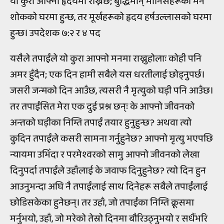
यो कुरा आफ्नो हृदयमा राख्नेछ; बुद्धिमान् मानिसहरूको मन
शोकको घरमा हुन्छ, तर मूर्खहरूको हृदय हर्षउल्लासको घरमा
हुन्छ। उपदेशक ७:२ र ४ पद
यसैले तपाईंले यो कुरा आफ्नो मनमा राख्नुहोलाः कोही पनि
अमर हुँदैन; एक दिन हामी सबैले यस धरतीलाई छोड्नुपर्छ।
जसरी जन्मको दिन आउँछ, त्यसरी नै मृत्युको घड़ी पनि आउँछ।
तर तपाईंसित मेरा एक दुई प्रश्न छन्ः के आफ्नो जीवनको
अन्तको घड़ीका निम्ति तपाईं तयार हुनुहुन्छ? अथवा त्यो
कुदिन तपाईंले कसरी सामना गर्नुहुनेछ? आफ्नो मृत्यु भएपछि
न्यायमा उभिँदा र परमेश्वरको सामु आफ्नो जीवनको लेखा
दिनुपर्दा तपाईंले उहाँलाई के जवाफ दिनुहुनेछ? त्यो दिन हुन
आउनुभन्दा अघि नै तपाईंलाई साथ दिनेहरू सबैले तपाईंलाई
छोडिसकेका हुनेछन्। तर उहाँ, जो तपाईंका निम्ति क्रूसमा
मर्नुभयो, उहाँ, जो मरेको तेस्रो दिनमा बौरिउठ्नुभयो र सधैंभरि