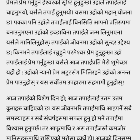
प्रेमले प्रेम गर्नुहुने ईश्वरको सृष्टि हुनुहुन्छ। उहाँले तपाईंलाई
चाहनुभयो, यसैले तपाईं हुनुभयो। यसमा उहाँको महान् योजना
छ। पक्का पनि उहाँले तपाईंलाई बिनसित्ति आफ्नो प्रतिरूपमा
बनाउनुभएन। उहाँको इच्छाविना तपाईंले जन्म लिनुभएन।
यसैले मानिलिनुहोस्ः तपाईंको जीवनमा उहाँको सुन्दर उद्देश्य
छ; किनभने तपाईंलाई रच्नुहुने परमेश्वर प्रेम हुनुहुन्छ। उहाँ
तपाईंलाई प्रेम गर्नुहुन्छ। यसैले आज तपाईंप्रति मेरो शुभेच्छा
यही हो : उहाँको न्यानो प्रेम अटुटसँग मिलिरहने उहाँको अनन्त
प्रेम पाउनुहोस् र यस सर्वोत्तम उपहारमा सहभागी हुनुहोस्!
आज तपाईंको विशेष दिन हो; आज तपाईंलाई उत्तम उत्तम
कुराहरू चाहिएको छ। यस जीवनभरि तपाईंमाथि आइपर्ने सबै
समस्याहरू र सबै संघर्षहरूमा सफल हुनु हो भने तपाईंमा
विश्वास हुनुपर्छ। तर आफूमाथि र अरू तपाईंजस्तै कमजोर
मानिसहरूमाथि राखिएको भरोसा व्यर्थे हो। आजको दिनसम्म