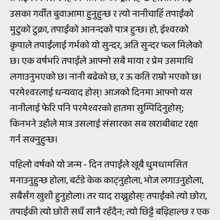
उसका गर्वीत बुवाआमा हुनुहुन्छ र त्यो नानीचाहिँ तपाईंको
मुटुको टुक्रा, तपाईंको आनन्दको पात्र हुन्छ। हो, ईश्वरको
कृपाले तपाईंलाई गर्भको यो सुन्दर, अति सुन्दर फल मिलेको
छ। एक वर्षभरि तपाईंले आफ्नो सबै माया र प्रेम उसमाथि
लगाउनुभएको छ। नानी बढेको छ, र ऊ कति राम्रो भएको छ।
परमेश्वरलाई धन्यवाद होस्! आजको दिनमा आफ्नो यस
नानीलाई फेरि पनि परमेश्वरको हातमा सुम्पिदिनुहोस्;
किनभने उहाँले मात्र उसलाई संसारका सब खराबीबाट रक्षा
गर्न सक्नुहुन्छ।
पहिलो वर्षको यो जन्म - दिन तपाईंले खूबै धुमधामसित
मनाउनुहुन्छ होला, बर्टडे केक काट्नुहोला, भोज लगाउनुहोला,
सबैसँग खुशी हुनुहोला। तर याद राख्नुहोस्ः तपाईंको त्यो छोरा,
तपाईंकी त्यो छोरी सधैं सानै रहँदैन; त्यो छिट्टै बढ़िहाल्छ र एक