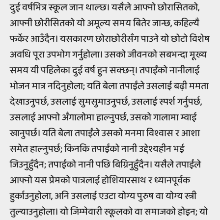
दुई वर्षभित्र स्कूल जान थाल्छ। यसैले आफ्नो छोरासितको,
आफ्नी छोरीसितको यो अमूल्य समय बितेर जान्छ, कहिल्यै
फर्केर आउँदैन। यसकारण छोराछोरीसँग पाउने यो छोटो विशेष
अवधि पूरा उपभोग गर्नुहोला। उसको जीवनको सबभन्दा मूख्य
समय यी पहिलेका दुई वर्ष हुन सक्छन्। तपाईंको नानीलाई
भोजन मात्र नदिनुहोला; यति बेला तपाईंले उसलाई बढ़ी ममता
देखाउनुपर्छ, उसलाई सुमसुमाउनुपर्छ, उसलाई स्पर्श गर्नुपर्छ,
उसलाई आफ्नो अँगालोमा हाल्नुपर्छ, उसको गालामा म्वाई
खानुपर्छ। यति बेला तपाईंले उसको मनमा विश्वास र आशा
समेत हाल्नुपर्छ; किनकि तपाईंको नानी उद्देश्यहीन भई
जिउनुहुँदैन; तपाईंको नानी पछि बिग्रिनुहुँदैन। यसैले तपाईंले
आफ्नो यस प्रेमको पात्रलाई होशियारसाथ र ध्यानपूर्वक
हुर्काउनुहोला, अनि उसलाई एउटा योग्य पुरुष वा योग्य स्त्री
तुल्याउनुहोला। यो जिम्मेवारी स्कूलको वा समाजको होइन; यो