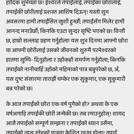
हार्दिक शुभेच्छा छ! ईश्वरले तपाईंलाई, तपाईंका छोरालाई,
तपाईंकी छोरीलाई प्रशस्त आशिष दिऊन्! यस्तो शुभ
अवसरमा हामी तपाईंसित खुशी हुन्छौं; तपाईंसँग मिलेर हामी
आनन्द मनाउँछौं; किनकि एउटा सुन्दर सृष्टि भएको छ। विन्ती
छ, हाम्रो सल्लाह ग्रहण गर्नुहोलाः यस शुभ दिनमा आफ्नो छोरा
वा आफ्नी छोरीलाई उसको जीवनको शुरुमै परमेश्वरको
हातमा सुम्पि- दिनुहोला र उहाँकहाँ समर्पण गर्नुहोला; किनकि
तपाईंको नानीचाहिँ उहाँको महिमाको पात्र बन्नुपरेको छ, अँ,
यस दुष्ट संसारमा ताराझैं चम्केर एक सुकुमार, एक सुकुमारी
बन्न परेको छ।
के आज तपाईंको छोरा एक वर्ष पुगेको हो? अथवा के एक
वर्षअगाड़ि तपाईंकी छोरी जन्मेकी छ। तब रमाउनुहोस्! शायद
आजै तपाईंको सम्पूर्ण सम्झना र तपाईंको ध्यान उसैमा,
तपाईंको त्यस स्नेहको पात्रमा केन्द्रित रहन्छ होला। तपाईं