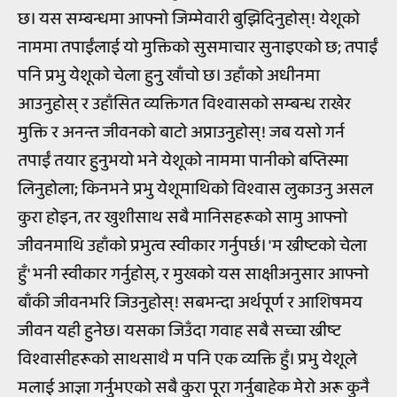
छ। यस सम्बन्धमा आफ्नो जिम्मेवारी बुझिदिनुहोस्! येशूको
नाममा तपाईंलाई यो मुक्तिको सुसमाचार सुनाइएको छ; तपाईं
पनि प्रभु येशूको चेला हुनु खाँचो छ। उहाँको अधीनमा
आउनुहोस् र उहाँसित व्यक्तिगत विश्वासको सम्बन्ध राखेर
मुक्ति र अनन्त जीवनको बाटो अप्नाउनुहोस्! जब यसो गर्न
तपाईं तयार हुनुभयो भने येशूको नाममा पानीको बप्तिस्मा
लिनुहोला; किनभने प्रभु येशूमाथिको विश्वास लुकाउनु असल
कुरा होइन, तर खुशीसाथ सबै मानिसहरूको सामु आफ्नो
जीवनमाथि उहाँको प्रभुत्व स्वीकार गर्नुपर्छ। 'म ख्रीष्टको चेला
हुँ' भनी स्वीकार गर्नुहोस्, र मुखको यस साक्षीअनुसार आफ्नो
बाँकी जीवनभरि जिउनुहोस्! सबभन्दा अर्थपूर्ण र आशिषमय
जीवन यही हुनेछ। यसका जिउँदा गवाह सबै सच्चा ख्रीष्ट
विश्वासीहरूको साथसाथै म पनि एक व्यक्ति हुँ। प्रभु येशूले
मलाई आज्ञा गर्नुभएको सबै कुरा पूरा गर्नुबाहेक मेरो अरू कुनै