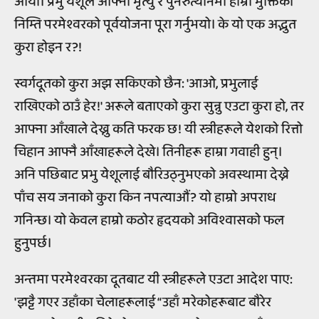
आयो। प्रभु येशूले आफ्नो मृत्यु र पुनरुत्थानमा हाम्रो मुक्तिका
निम्ति परमेश्वरको पूर्वयोजना पूरा गर्नुभयो। के यो एक अद्भुत
कुरा होइन र?!
स्वर्गदूतको कुरा अझ सकिएको छैन: 'आओ, प्रभुलाई
राखिएको ठाउँ हेर!' अरूले बताएको कुरा सुन्नु एउटा कुरा हो, तर
आफ्ना आँखाले देख्नु कति फरक छ! यी स्त्रीहरूले येशको रित्तो
चिहान आफ्नै आँखाहरूले देखे। तिनीहरू हाम्रा गवाही हुन्।
अनि पछिबाट प्रभु येशूलाई बौरिउठ्नुभएको अवस्थामा देख्ने
पाँच सय जनाको कुरा किन नपत्याऔं? यो हाम्रो अपराध
गनिन्छ। यो केवल हाम्रो कठोर हृदयको अविश्वासको फल
हुनुपर्छ।
अन्तमा परमेश्वरका दूतबाट यी स्त्रीहरूले एउटा आदेश पाए:
'झट्टै गएर उहाँका चेलाहरूलाई “उहाँ मरेकोहरूबाट बौरेर