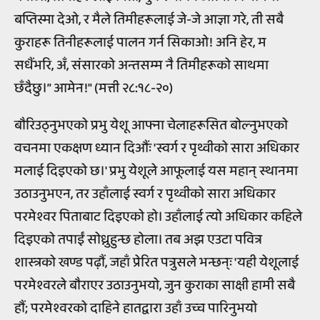
बप्तिस्मा देओ, र मैले तिमीहरूलाई जे-जे आज्ञा गरे, ती सबै
कुराहरू तिनीहरूलाई पालन गर्न सिकाओ! अनि हेर, म
सधैंभरि, अँ, संसारको अन्तसम्म नै तिमीहरूको साथमा
छँदैछु।” आमेन!" (मत्ती २८:१८-२०)
बौरिउठ्नुभएको प्रभु येशू आफ्ना चेलाहरूसित बोल्नुभएको
वचनमा एकक्षण ध्यान दिऔंः 'स्वर्ग र पृथ्वीको सारा अधिकार
मलाई दिइएको छ।' प्रभु येशूले आफूलाई यस महान् स्थानमा
उठाउनुभएन, तर उहाँलाई स्वर्ग र पृथ्वीको सारा अधिकार
परमेश्वर पिताबाट दिइएको हो। उहाँलाई त्यो अधिकार कहिले
दिइएको तपाईं सोध्नुहुन्छ होला। तब अझ एउटा पवित्र
शास्त्रको खण्ड पढ़ौं, जहाँ प्रेरित पत्रुसले भन्छन्ः 'यही येशूलाई
परमेश्वरले बौराएर उठाउनुभयो, जुन कुराका साक्षी हामी सबै
हौं; परमेश्वरको दाहिने हातद्वारा उहाँ उच्च पारिनुभयो