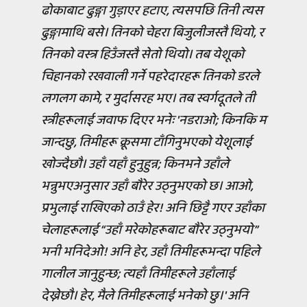
ढोकाबाट ढुङ्गा गुड़ाएर हटाए, त्यसपछि तिनी त्यस
ढुङ्गामाथि बसे। तिनको चेहरा बिजुलीजस्तै थियो, र
तिनको वस्त्र हिउँजस्तै सेतो थियो। तब येशूको
चिहानको रखवाली गर्ने पहरेदारहरू तिनको डरले
लगलग कामे, र मुर्दासरह भए। तब स्वर्गदूतले ती
स्त्रीहरूलाई जवाफ दिएर भनेः 'नडराओ; किनकि म
जान्दछु, तिमीहरू क्रूसमा टाँगिनुभएको येशूलाई
खोज्दैछौ। उहाँ यहाँ हुनुहुन्न; किनभने उहाँले
भन्नुभएअनुसार उहाँ बौरेर उठ्नुभएको छ। आओ,
प्रभुलाई राखिएको ठाउँ हेर! अनि छिट्टै गएर उहाँका
चेलाहरूलाई “उहाँ मरेकोहरूबाट बौरेर उठ्नुभयो”
भनी भनिदेओ! अनि हेर, उहाँ तिमीहरूभन्दा पहिले
गालील जानुहुन्छ; त्यहाँ तिमीहरूले उहाँलाई
देख्नेछौ। हेर, मैले तिमीहरूलाई भनेको छु।' अनि