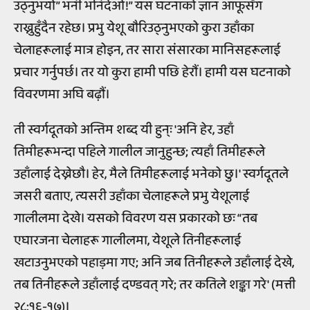
उठ्नुभयो” भनी भनिदेओ!” यस घटनाको ज्ञान आफूसँग
राख्नुहुँदैन रहेछ। प्रभु येशू बौरिउठ्नुभएको कुरा उहाँका
चेलाहरूलाई मात्र होइन, तर सारा संसारका मानिसहरूलाई
प्रचार गर्नुपर्छ। तर यो कुरा हामी पछि हेरौं। हामी यस घटनाको
विवरणमा अघि बढ़ौं।
ती स्वर्गदूतको अन्तिम शब्द यी हुन्ः 'अनि हेर, उहाँ
तिमीहरूभन्दा पहिले गालील जानुहुन्छ; त्यहाँ तिमीहरूले
उहाँलाई देख्नेछौ। हेर, मैले तिमीहरूलाई भनेको छु।' स्वर्गदूतले
जसरी बताए, त्यसरी उहाँका चेलाहरूले प्रभु येशूलाई
गालीलमा देखे। यसको विवरण यस प्रकारको छः “तब
एघारजना चेलाहरू गालीलमा, येशूले तिनीहरूलाई
खटाउनुभएको पहाड़मा गए; अनि जब तिनीहरूले उहाँलाई देखे,
तब तिनीहरूले उहाँलाई दण्डवत् गरे; तर कतिले शङ्का गरे' (मत्ती
२८:१६-१७)।