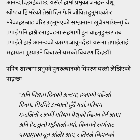
आनन्द दिइरहेको छ; यसैले हामी प्रभुका जनहरू येशू
ख्रीष्टचाहिँ मरेको तेस्रो दिन फेरि जीवित हुनुभएको र
मरेकाहरूबाट बौरेर उठ्नुभएको सम्झनामा खुबै रमाउँछन्। के
तपाईं पनि हाम्रै रमाहवटमा सहभागी हुन चाहनुहुन्छ? तब
तपाईंले हाम्रै आनन्दको कारण जान्नुपर्दछ। यसमा तपाईंलाई
सहायता पुरयाउने विचारले यसको विवरण दिँदछौं।
पवित्र शास्त्रमा प्रभुको पुनरुत्थानको विवरण यस्तो लेखिएको
पाइन्छः
“अनि विश्राम दिनको अन्तमा, हप्ताको पहिलो
दिनमा, मिरमिरे उज्यालो हुँदै गर्दा, मरियम
मग्दलिनी र अर्की मरियम येशूको चिहान हेर्न आए।
अनि हेर, ठूलो भुइँचालो गयो; किनभने स्वर्गबाट
परमप्रभुका दूत ओर्लेर आए, र तिनले चिहानको