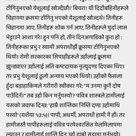
टाँगिनुभएको येशूलाई खोज्दैछौ।' बिचरा! यी दिदीबहिनीहरूले
चिहानमा क्रसमा टाँगिनु भएको येशूलाई खोज्दथे। तिनीहरू
चिहानमा आए, तिनीहरू शोक गर्न आए, तिनीहरूले मुर्दा लास
भेट्टाउने आशा गरे। हुन पनि हो, तीन दिनअगाडिको कुरा हो :
तिनीहरूका प्रभु र स्वामी अपराधीझैं क्रूसमा टाँगिनुभएको
थियो। रोमी सरकारका सिपाहीहरूले उहाँलाई क्रूसमा
झुन्ड्याएर उहाँलाई अति कष्टदायक मृत्युदण्ड दिएका थिए।
तर प्रभु येशूलाई ठूलो अन्याय भएको थियो। उहाँको फैसला
हुँदा बड़ाहाकिमले गरीगरी स्वीकार गरे: “म उनमा कुनै दोष
पाउँदिनँ।” तब उहाँ किन मर्नुपस्यो? पवित्र शास्त्रले हामीलाई
यसको जवाफ दिन्छ: 'हाम्रै शान्तिका निम्ति दण्ड उहाँमाथि
पस्यो' (यशैया ५३:५)। पापी, अधर्मी, अपराधी हामी नै हौं। तर
हामीजस्तै पापीहरूलाई पवित्र परमेश्वरसित मेलमिलापमा
ल्याउन र हामीलाई शान्ति दिन उहाँ हाम्रो सट्टामा मर्नुभयो।