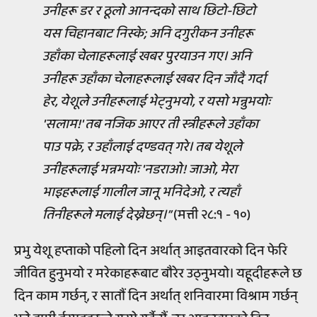
उनीहरू डर र ठूलो आनन्दको साथ छिटो-छिटो
यस चिहानबाट निस्के; अनि दगुरीकन उनीहरू
उहाँका चेलाहरूलाई खबर पुरयाउन गए। अनि
उनीहरू उहाँका चेलाहरूलाई खबर दिन जाँदै गर्दा
हेर, येशूले उनीहरूलाई भेट्नुभयो, र यसो भन्नुभयोः
'सलाम!' तब नजिक आएर ती स्त्रीहरूले उहाँका
पाउ पक्रे, र उहाँलाई दण्डवत् गरे। तब येशूले
उनीहरूलाई भन्नभयोः 'नडराओ! जाओ, मेरा
भाइहरूलाई गालील जानू भनिदेओ, र त्यहाँ
तिनीहरूले मलाई देख्नेछन्।”
(मत्ती २८:१ - १०)
प्रभु येशू हप्ताको पहिलो दिन अर्थात् आइतवारको दिन फेरि
जीवित हुनुभयो र मरेकाहरूबाट बौरेर उठ्नुभयो। यहूदीहरूले छ
दिन काम गर्छन्, र सातौं दिन अर्थात् शनिवारमा विश्राम गर्छन्