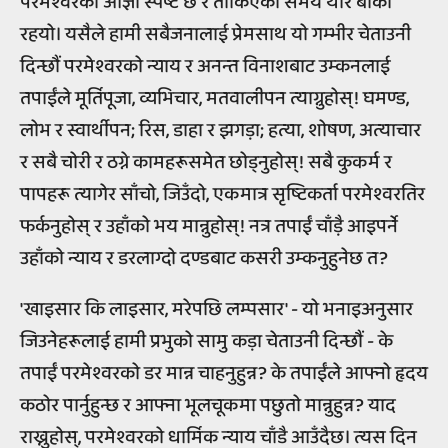
परमेश्वरको आज्ञा स्पष्ट छ र तोकिएको समय थोरै बाँकी
रहयो। यसैले हामी सबैजनालाई प्रेमसाथ यो गम्भीर चेताउनी
दिन्छौं परमेश्वरको न्याय र अनन्त विनाशबाट उम्कनलाई
तपाईंले मूर्तिपूजा, व्यभिचार, मतवालीपन त्याग्नुहोस्! घमण्ड,
लोभ र स्वार्थीपन; रिस, डाहा र झगड़ा; हत्या, शोषण, अत्याचार
र सबै चोरी र ठग्ने कामहरूसमेत छोड्नुहोस्! सबै कुकर्म र
पापहरू त्यागेर साँचो, जिउँदो, एकमात्र सृष्टिकर्ता परमेश्वरतिर
फर्कनुहोस् र उहाँको भय मान्नुहोस्! नत्र तपाईं चाँड़ै आइपर्ने
उहाँको न्याय र डरलाग्दो दण्डबाट कसरी उम्कनुहुनेछ त?
'खाइसार कि लाइसार, मरेपछि लम्पसार' - यो भनाइअनुसार
जिउनेहरूलाई हामी प्रभुको सामु कड़ा चेताउनी दिन्छौं - के
तपाईं परमेश्वरको डर मान्न चाहनुहुन्न? के तपाईंले आफ्नो हृदय
कठोर पार्नुहुन्छ र आफ्ना भूलचूकमा पछुतो मान्नुहुन्न? याद
राख्नुहोस्, परमेश्वरको धार्मिक न्याय चाँडै आउँदैछ। त्यस दिन