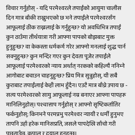
विचार गर्नुहोस् - यदि परमेश्वरले तपाईंको आयुमा चालीस
दिन मात्र बाँकी राख्नुभएको छ भने तपाईंले परमेश्वरसँग
आफूलाई ठीक राख्नलाई के गर्नुहुन्छ? यो अवधिभित्र तपाईं
कुन ठाउँमा तीर्थयात्रा गरी आफ्ना पापको बोझबाट मुक्त
हुनुहुन्छ? वा केकस्ता धर्मकर्म गरेर आफ्नो मनलाई शुद्ध पार्न
सक्नुहुन्छ? कुन मन्दिर गएर कुन देवता पूजेर तपाईंले
आफूलाई परमेश्वरको न्याय अर्थात् नरकको कहिल्यै ननिभ्ने
आगोबाट बचाउन चाहनुहुन्छ? प्रिय मित्र सुन्नुहोस्, यी सबै
कुराबाट तपाईंलाई केही लाभ हुँदैन। एउटै मात्र बाँच्ने उपाय छ -
सत्य परमेश्वरको सामु आफूलाई नम्र बनाएर आफ्ना पापहरू
मानिलिनुहोस्। पश्चात्ताप गर्नुहोस् र आफ्नो सृष्टिकर्तातिर
फर्कनुहोस्; किनभने परमप्रभु परमेश्वर न्यायी र धर्मी हुनुभए
तापनि उहाँ हरेक मानिसप्रति, जसले पापदेखि साँचो गरी
पछुताउँछ, कृपालु र दयालु हुनुहुन्छ।