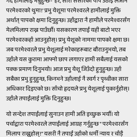
गर्दै हामीलाई भन्नुहुन्छ- 'हेर, सारा संसारको पाप उठाई लैजाने
परमेश्वरको थुमा!' प्रभु येशूमा परमेश्वरले हामीलाई मुक्ति
अर्थात् पापको क्षमा दिनुहुन्छ। उहाँद्वारा नै हामीले परमेश्वरसँग
मेलमिलाप राख्न पाउँछौं। यसकारण तपाईं यही बाटो भएर
परमेश्वरकहाँ आउनुहोस्। प्रभु येशूको नाममा पापको क्षमा छ।
जब परमेश्वरले प्रभु येशूलाई मरेकाहरूबाट बौराउनुभयो, तब
उहाँले यस कुरामा आफ्नो छाप लगाएर हामी सबैलाई यसको
पक्क प्रमाण दिनुभयो। आज प्रभु येशू जिउँदो हुनुहुन्छ। उहाँ
सबैका प्रभु हुनुहुन्छ, किनभने उहाँलाई नै स्वर्ग र पृथ्वीका सारा
अधिकार दिइएको छ। साँचो हृदयले प्रभु येशूलाई पुकार्नुहोस्।
उहाँले तपाईंलाई मुक्ति दिनुहुन्छ।
यो सन्देश तपाईंलाई सुनाउन हामी अति इच्छुक भयौं। यो
पर्चाद्वारा परमेश्वरले तपाईंलाई आग्रह गर्नुहुन्छ " परमेश्वरसँग
मिलाप राख्नुहोस्!" यसरी नै तपाईं उहाँको धर्मी न्याय र चाँड़ै