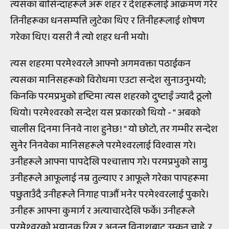
त्यसका बासिन्दाहरूले अरू शहर र देशहरूलाई आक्रमण गरेर
तिनीहरूका धनसम्पत्ति लुटेका थिए र तिनीहरूलाई शोषण
गरेका थिए। यसरी नै त्यो शहर धनी भयो।
त्यस शहरमा परमेश्वरले आफ्नो अगमवक्ता पठाईकन
त्यसका मानिसहरूको विरोधमा एउटा सन्देश सुनाउनुभयो;
किनकि परमप्रभुको दृष्टिमा त्यस शहरको दुष्टाइँ ज्यादै ठूलो
थियो। परमेश्वरको सन्देश यस प्रकारको थियो - " अबको
चालीस दिनमा निनवे नाश हुनेछ! " यो छोटो, तर गम्भीर सन्देश
सुनेर निनवेका मानिसहरूले परमेश्वरलाई विश्वास गरे।
उनीहरूले आफ्ना पापदेखि पश्चात्ताप गरे। परमप्रभुको सामु
उनीहरूले आफूलाई नम्र तुल्याए र आफूले गरेका पापहरूमा
पछुताउँदै उनीहरूले निगाह पाऔं भनेर परमेश्वरलाई पुकारे।
उनीहरू आफ्ना कुमार्ग र अत्याचारदेखि फर्के। उनीहरूले
परमेश्वरको भयानक रिस र अनन्त विनाशबाट उम्कन चाहे, र