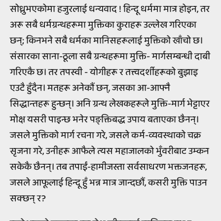
सोध्नुभएकोमा हजुरलाई धन्यवाद ! हिन्दू धर्ममा मात्र होइन, तर
अरू सबै धर्मग्रन्थहरूमा मुक्तिका कुराहरू उल्लेख गरिएका
छन्; किनभने सबै धर्मका मानिसहरूलाई मुक्तिको खाँचो छ।
संसारका साना-ठूला सबै ग्रन्थहरूमा मुक्ति- मार्गसम्बन्धी दाबी
गरिएकै छ। तर तपस्वी - योगीहरू र तत्त्वदर्शीहरूको बुझाइ
एउटै हुँदैन। मतहरू अनेकौं छन्, जसका आ-आफ्नै
सिद्धान्तहरू हुन्छन्। अनि ग्रन्थ लेखकहरूले मुक्ति-मार्ग भेट्टाएर
मोक्ष यसरी पाइन्छ भनेर पङ्क्तिबद्ध उपाय बताएका छैनन्।
जसले मुक्तिको मार्ग रचना गरे, जसले कर्म-व्यवस्थाको चक्र
सृजना गरे, उनीहरू आफैले त्यस महाजालको भुँवरीबाट उम्कन
सकेकै छैनन्। तब तपाईं-हामीजस्ता सर्वसाधरण भक्तजनहरू,
जसले आफूलाई हिन्दू हुँ भन्न मात्र जान्दछौं, कसरी मुक्ति पाउन
सक्छन् र?