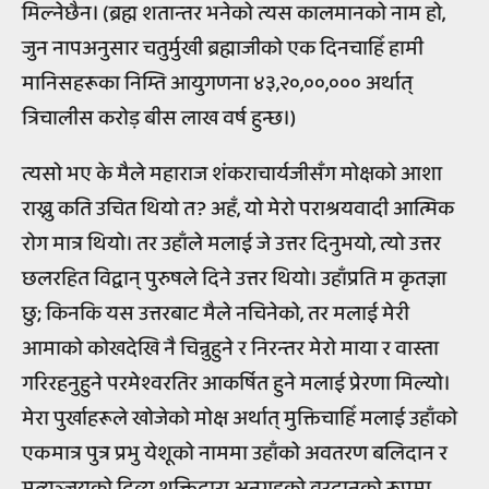
मिल्नेछैन। (ब्रह्म शतान्तर भनेको त्यस कालमानको नाम हो,
जुन नापअनुसार चतुर्मुखी ब्रह्माजीको एक दिनचाहिँ हामी
मानिसहरूका निम्ति आयुगणना ४३,२०,००,००० अर्थात्
त्रिचालीस करोड़ बीस लाख वर्ष हुन्छ।)
त्यसो भए के मैले महाराज शंकराचार्यजीसँग मोक्षको आशा
राख्नु कति उचित थियो त? अहँ, यो मेरो पराश्रयवादी आत्मिक
रोग मात्र थियो। तर उहाँले मलाई जे उत्तर दिनुभयो, त्यो उत्तर
छलरहित विद्वान् पुरुषले दिने उत्तर थियो। उहाँप्रति म कृतज्ञा
छु; किनकि यस उत्तरबाट मैले नचिनेको, तर मलाई मेरी
आमाको कोखदेखि नै चिन्नुहुने र निरन्तर मेरो माया र वास्ता
गरिरहनुहुने परमेश्वरतिर आकर्षित हुने मलाई प्रेरणा मिल्यो।
मेरा पुर्खाहरूले खोजेको मोक्ष अर्थात् मुक्तिचाहिँ मलाई उहाँको
एकमात्र पुत्र प्रभु येशूको नाममा उहाँको अवतरण बलिदान र
मृत्युञ्जयको दिव्य शक्तिद्वारा अनुग्रहको वरदानको रूपमा