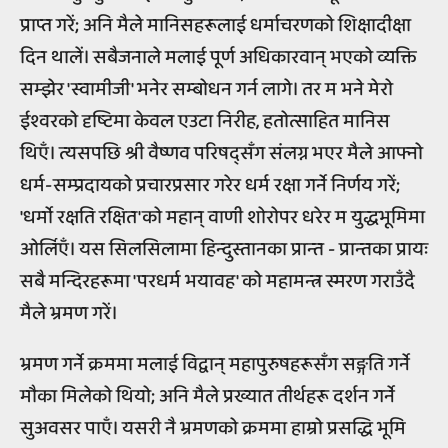
प्राप्त गरें; अनि मैले मानिसहरूलाई धर्माचरणको शिक्षादीक्षा
दिन थालें। सबैजनाले मलाई पूर्ण अधिकारवान् भएको व्यक्ति
सम्झेर 'स्वामीजी' भनेर सम्बोधन गर्न लागे। तर म भने मेरो
ईश्वरको दृष्टिमा केवल एउटा निरीह, हतोत्साहित मानिस
थिएँ। त्यसपछि श्री वैष्णव परिषद्सँग संलग्न भएर मैले आफ्नो
धर्म-सम्प्रदायको प्रचारप्रसार गरेर धर्म रक्षा गर्ने निर्णय गरें;
'धर्मो रक्षति रक्षित'को महान् वाणी शोरोपर धरेर म युद्धभूमिमा
ओर्लिएँ। यस सिलसिलामा हिन्दुस्तानका प्रान्त - प्रान्तका प्रायः
सबै मन्दिरहरूमा 'परधर्म भयावह' को महामन्त्र स्मरण गराउँदै
मैले भ्रमण गरें।
भ्रमण गर्ने क्रममा मलाई विद्वान् महापुरुषहरूसँग सङ्गति गर्ने
मौका मिलेको थियो; अनि मैले प्रख्यात तीर्थहरू दर्शन गर्ने
सुअवसर पाएँ। यसरी नै भ्रमणको क्रममा हाम्रो प्रसद्धि भूमि