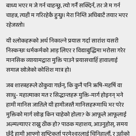
बाध्य भएर म जे गर्न चाहन्छु, त्यो गर्नै सक्दिनँ, तर जे म गर्न
चाहन्न, त्यही म गरिरहेकै हुन्छु। मेरा निम्ति अघिबाटै तयार भएर
रहेजस्तो।
यी श्लोकहरूको अर्थ निकाल्ने प्रयास गर्दा सारांश यसरी
निस्कन्छः धर्मकर्मको आड़ लिएर र विद्याबुद्धिमा भरोसा गरेर
मानसिक व्यायामद्वारा मुक्ति पाउने प्रयासचाहिँ हावालाई
समात्न खोजेको कोशिश मात्र हो।
जब शास्त्रहरूले ठोकुवा गर्छन्, कि कुनै पनि ऋषि-महर्षि वा
साधु- महात्माका मत र सिद्धान्तहरू मुक्ति-मार्ग होइनन् भने
हामी मानिस जातिले यी हामीजस्तै मानिसहरूमाथि भर परेर
मुक्तिको मार्ग खोज्न किन चाहेको होला? के आफूले आफूलाई
अल्मल्याएर राख्नु ठीक हो? पाठक महाशय, आउनुहोस्, समय
छँदै हामी आफ्नो सृष्टिकर्ता परमेश्वरलाई चिनिहालौं, र उहाँको