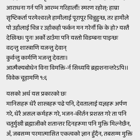
आराधना गर्न पनि आरम्भ गरिहालौं! स्मरण रहोस्: हाम्रा
सृष्टिकर्ता परमेश्वरले हामीलाई पूरापूर चिन्नुहुन्छ, तर हामीले
पो उहाँलाई चिन्न र उहाँकहाँ फर्कन मन गरेनौं कि के हो? यस्तै
देखिन्छ। पुनः अर्को ठाउँमा पनि यस्तो विडम्बना पाइन्छः
वदन्तु शास्त्राणि यजन्तु देवान्
कुर्वन्तु कार्मणि भजन्तु देवताः।
आत्मैक्यबोधेन विना विमक्ति-र्न सिध्ययि ब्रह्मशनान्तरेऽपि।।
विवेक चूड़ामणि १:६
यसको अर्थ यस प्रकारको छः
मानिसहरू धेरै शास्त्रहरू पढे पनि, देवतालाई यज्ञहरू अर्पण
गरे, धेरै असल कर्महरू गरे, भजन-कीर्तन प्रशस्त गरे ता पनि
चतुर्मुखी ब्रह्माजीको शतान्तर दिनहरूमा पनि मुक्ति मिल्नेछैन,
अँ, जबसम्म परमात्मासित एकत्वको ज्ञान हुँदैन, तबसम्म मुक्ति