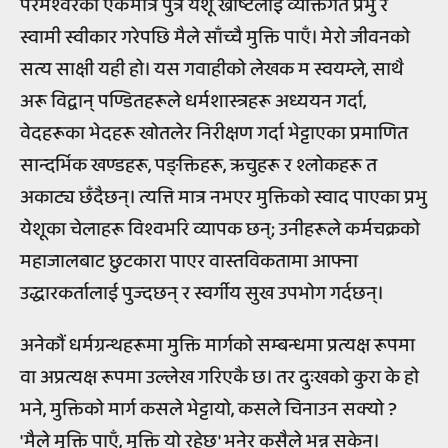
परमेश्वरको एकमात्र पुत्र येशू ख्रीष्टलाई व्यक्तिगत प्रभु र
स्वामी स्वीकार गरेपछि मैले साँच्चै मुक्ति पाएँ। मेरो जीवनको
सत्य साक्षी यही हो। यस गवाहीको लेखक म स्वयम्ले, साथै
अरू विद्वान् पण्डितहरूले धर्मशास्त्रहरू अध्ययन गर्दा,
वेदहरूका भेदहरू खोतलेर निरीक्षण गर्दा भेट्टाएका प्रमाणित
सान्दर्भिक खण्डहरू, पङ्क्तिहरू, ऋचुहरू र श्लोकहरू त
अकाट्य छँदैछन्। त्यत्ति मात्र नभएर मुक्तिको स्वाद पाएका प्रभु
येशूका चेलाहरू विश्वभरि व्यापक छन्; उनीहरूले कर्मचक्रको
महाजालबाट छुटकारा पाएर वास्तविकतामा आफ्ना
उद्धारकर्तालाई पुज्दछन् र स्वर्गीय सुख उपभोग गर्दछन्।
अनेकौं धर्मग्रन्थहरूमा मुक्ति मार्गको सम्बन्धमा प्रत्यक्ष रूपमा
वा अप्रत्यक्ष रूपमा उल्लेख गरिएकै छ। तर दुःखको कुरा के हो
भने, मुक्तिको मार्ग कसले भेट्टायो, कसले चिनाउन सक्यो ?
'मैले मुक्ति पाएँ, मुक्ति यो रहेछ' भनेर कसैले भन्न सकेन।