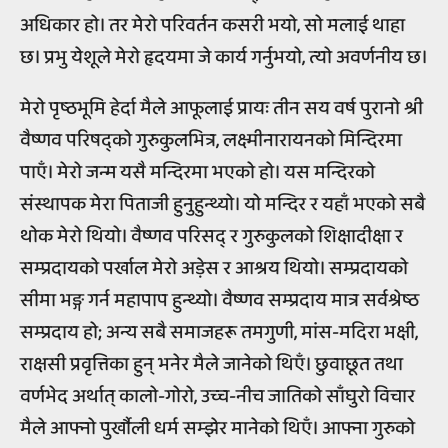
अधिकार हो। तर मेरो परिवर्तन कसरी भयो, सो मलाई थाहा
छ। प्रभु येशूले मेरो हृदयमा जे कार्य गर्नुभयो, त्यो अवर्णनीय छ।
मेरो पृष्ठभूमि हेर्दा मैले आफूलाई प्रायः तीन सय वर्ष पुरानो श्री
वैष्णव परिषद्को गुरुकुलभित्र, लक्ष्मीनारायनको मिन्दिरमा
पाएँ। मेरो जन्म यसै मन्दिरमा भएको हो। यस मन्दिरको
संस्थापक मेरा पिताजी हुनुहुन्थ्यो। यो मन्दिर र यहाँ भएको सबै
थोक मेरो थियो। वैष्णव परिसद् र गुरुकुलको शिक्षादीक्षा र
सम्प्रदायको पर्खाल मेरो अड़ेस र आश्रय थियो। सम्प्रदायको
सीमा भङ्ग गर्न महापाप हुन्थ्यो। वैष्णव सम्प्रदाय मात्र सर्वश्रेष्ठ
सम्प्रदाय हो; अन्य सबै समाजहरू तमगुणी, मांस-मदिरा भक्षी,
राक्षसी प्रवृत्तिका हुन् भनेर मैले जानेको थिएँ। छुवाछूत तथा
वर्णभेद अर्थात् कालो-गोरो, उच्च-नीच जातिको साँघुरो विचार
मैले आफ्नो पुर्खौली धर्म सम्झेर मानेको थिएँ। आफ्ना गुरुको