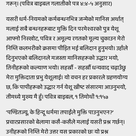
गरून्। (पवित्र बाइबल गलातीको पत्र ४:४-५ अनुसार)
यसरी धर्म-नियमको कर्मबन्धनभित्र जन्मेको मानिस अर्थात्
मलाई सबै बन्धनहरूबाट मुक्ति दिन परमेश्वरको पुत्र येशू
आफ्नो निस्खोट, पवित्र र अमूल्य रगतको मूल्य चुकाउन मेरो
निम्ति कलभरीको क्रसमा पीड़ित भई बलिदान हुनुभयो। उहाँले
दिनुभएको बलिदानले मजस्ता मानिसहरूको उद्धार भयो,
तिनीहरूको कल्याण भयो। सहस्रौं - सहस्रौं धन्यवाद चढ़ाउँछु
मेरा मुक्तिदाता प्रभु येशूलाई। यो वचन हर प्रकारले ग्रहणयोग्य
छ, कि पापीहरूको उद्धार गर्न येशू ख्रीष्ट संसारमा आउनुभयो,
तीमध्ये मुख्य मै हुँ। पवित्र बाइबल, १ तिमोथी १:१५a
‘पण्डितज्यू, के हिन्दू धर्ममा तपाईंले मुक्ति पाउनुभएन?'
प्रचारप्रसारको बेलामा कसै-कसैले मलाई यसरी प्रश्न गर्छन्।
उनीहरूको निम्ति मेरो उत्तर यस प्रकारको छः यो प्रश्न