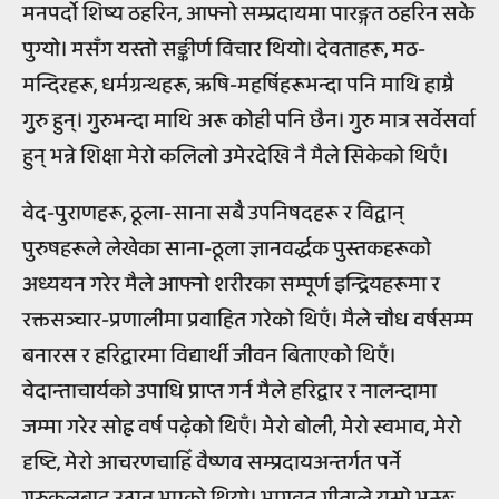
मनपर्दो शिष्य ठहरिन, आफ्नो सम्प्रदायमा पारङ्गत ठहरिन सके
पुग्यो। मसँग यस्तो सङ्कीर्ण विचार थियो। देवताहरू, मठ-
मन्दिरहरू, धर्मग्रन्थहरू, ऋषि-महर्षिहरूभन्दा पनि माथि हाम्रै
गुरु हुन्। गुरुभन्दा माथि अरू कोही पनि छैन। गुरु मात्र सर्वेसर्वा
हुन् भन्ने शिक्षा मेरो कलिलो उमेरदेखि नै मैले सिकेको थिएँ।
वेद-पुराणहरू, ठूला-साना सबै उपनिषदहरू र विद्वान्
पुरुषहरूले लेखेका साना-ठूला ज्ञानवर्द्धक पुस्तकहरूको
अध्ययन गरेर मैले आफ्नो शरीरका सम्पूर्ण इन्द्रियहरूमा र
रक्तसञ्चार-प्रणालीमा प्रवाहित गरेको थिएँ। मैले चौध वर्षसम्म
बनारस र हरिद्वारमा विद्यार्थी जीवन बिताएको थिएँ।
वेदान्ताचार्यको उपाधि प्राप्त गर्न मैले हरिद्वार र नालन्दामा
जम्मा गरेर सोह्र वर्ष पढ़ेको थिएँ। मेरो बोली, मेरो स्वभाव, मेरो
दृष्टि, मेरो आचरणचाहिँ वैष्णव सम्प्रदायअन्तर्गत पर्ने
गुरुकुलबाट उत्पन्न भएको थियो। भागवत गीताले यसो भन्छः