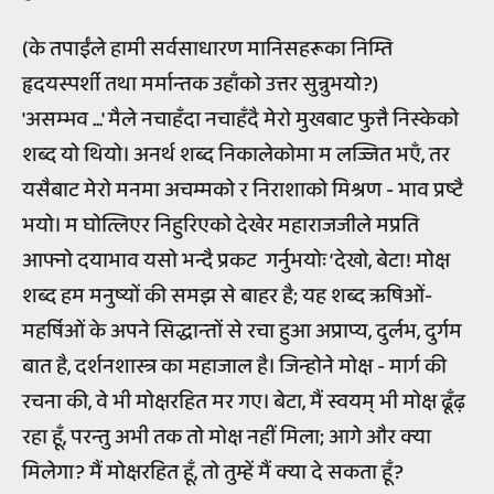
(के तपाईंले हामी सर्वसाधारण मानिसहरूका निम्ति
हृदयस्पर्शी तथा मर्मान्तक उहाँको उत्तर सुन्नुभयो?)
'असम्भव ...' मैले नचाहँदा नचाहँदै मेरो मुखबाट फुत्तै निस्केको
शब्द यो थियो। अनर्थ शब्द निकालेकोमा म लज्जित भएँ, तर
यसैबाट मेरो मनमा अचम्मको र निराशाको मिश्रण - भाव प्रष्टै
भयो। म घोत्लिएर निहुरिएको देखेर महाराजजीले मप्रति
आफ्नो दयाभाव यसो भन्दै प्रकट गर्नुभयोः ‘देखो, बेटा! मोक्ष
शब्द हम मनुष्यों की समझ से बाहर है; यह शब्द ऋषिओं-
महर्षिओं के अपने सिद्धान्तों से रचा हुआ अप्राप्य, दुर्लभ, दुर्गम
बात है, दर्शनशास्त्र का महाजाल है। जिन्होने मोक्ष - मार्ग की
रचना की, वे भी मोक्षरहित मर गए। बेटा, मैं स्वयम् भी मोक्ष ढूँढ़
रहा हूँ, परन्तु अभी तक तो मोक्ष नहीं मिला; आगे और क्या
मिलेगा? मैं मोक्षरहित हूँ, तो तुम्हें मैं क्या दे सकता हूँ?