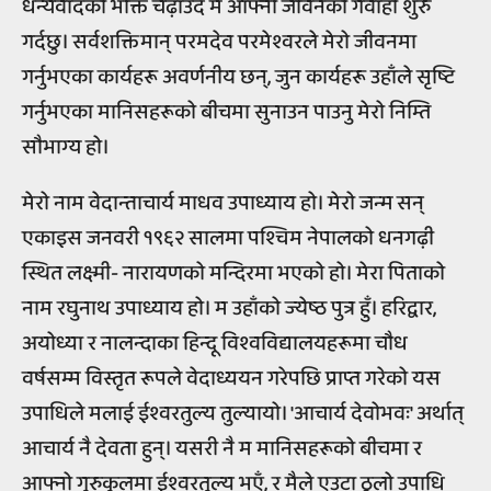
धन्यवादको भक्ति चढ़ाउँदै म आफ्नो जीवनको गवाही शुरु
गर्दछु। सर्वशक्तिमान् परमदेव परमेश्वरले मेरो जीवनमा
गर्नुभएका कार्यहरू अवर्णनीय छन्, जुन कार्यहरू उहाँले सृष्टि
गर्नुभएका मानिसहरूको बीचमा सुनाउन पाउनु मेरो निम्ति
सौभाग्य हो।
मेरो नाम वेदान्ताचार्य माधव उपाध्याय हो। मेरो जन्म सन्
एकाइस जनवरी १९६२ सालमा पश्चिम नेपालको धनगढ़ी
स्थित लक्ष्मी- नारायणको मन्दिरमा भएको हो। मेरा पिताको
नाम रघुनाथ उपाध्याय हो। म उहाँको ज्येष्ठ पुत्र हुँ। हरिद्वार,
अयोध्या र नालन्दाका हिन्दू विश्वविद्यालयहरूमा चौध
वर्षसम्म विस्तृत रूपले वेदाध्ययन गरेपछि प्राप्त गरेको यस
उपाधिले मलाई ईश्वरतुल्य तुल्यायो। 'आचार्य देवोभवः' अर्थात्
आचार्य नै देवता हुन्। यसरी नै म मानिसहरूको बीचमा र
आफ्नो गुरुकुलमा ईश्वरतुल्य भएँ, र मैले एउटा ठूलो उपाधि