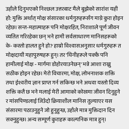
उहाँले दिनुभएको निश्छल उत्तरबाट मैले बुझेको सारांश यही
हो: मुक्ति अर्थात् मोक्ष संसारका धर्मगुरुहरूसँग माग्ने कुरा होइन
रहेछ। सन्त-महात्माहरू पनि मोक्षरहित, निराशाले पूर्ण जीवन
व्यतित गरिरहेका छन् भने हामी सर्वसाधारण मानिसहरूको
के- कस्तो हालत हुने हो? हाम्रो विश्वासअनुसार धर्मगुरुहरू त
मोक्षदायी महापुरुषहरू हुन्। तर 'यिनीहरूले पक्कै पनि
हामीलाई मोक्ष - मार्गमा डोहोरयाउनेछन्' भन्ने आशा राख्नु
सठीक होइन रहेछ। मेरो विचारमा, मोक्ष, लोभनाशक शक्ति
तथा ईश्वरीय ज्ञान प्राप्त गर्न सकिन्छ भने अथवा यस्तो दिव्य
शक्ति कतै छ भने मलाई मेरी आमाको कोखमा जीवन दिनुहुने
र मांसपिण्डलाई जिउँदो क्रियाशील मानिस तुल्याएर यस
संसारमा पठाउनुहुने जो हुनुहुन्छ, उहाँले मात्र मुक्तिदान दिन
सक्नुहुन्छ। अन्य सम्पूर्ण कुराहरू काल्पनिक मात्र हुन्।