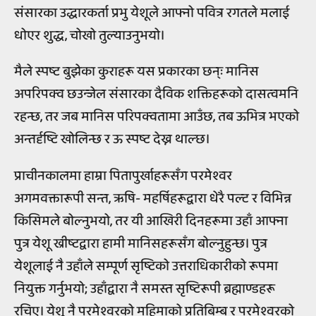
संसारका उद्धारकर्ता प्रभु येशूले आफ्नो पवित्र रगतले मलाई
धोएर शुद्ध, चोखो तुल्याउनुभयो।
मैले स्पष्ट बुझेका कुराहरू यस प्रकारका छन्ः मानिस
अपरिपक्व छउन्जेल संसारका दैविक शक्तिहरूको दासत्वमनि
रहन्छ, तर जब मानिस परिपक्वतामा आउँछ, तब ऊभित्र भएको
अन्तर्दृष्टि खोलिन्छ र ऊ स्पष्ट देख्न थाल्छ।
प्राचीनकालमा हाम्रा पितापुर्खाहरूसँग परमेश्वर
अगमवक्तारूपी सन्त, ऋषि- महर्षिहरूद्वारा धेरै पल्ट र विभिन्न
किसिमले बोल्नुभयो, तर यी आखिरी दिनहरूमा उहाँ आफ्ना
पुत्र येशू ख्रीष्टद्वारा हामी मानिसहरूसँग बोल्नुहुन्छ। पुत्र
येशूलाई नै उहाँले सम्पूर्ण सृष्टिको उत्तराधिकारीको रूपमा
नियुक्त गर्नुभयो; उहाँद्वारा नै समस्त सृष्टिरूपी ब्रह्माण्डहरू
रचिए। येशू नै परमेश्वरको महिमाको प्रतिबिम्ब र परमेश्वरको