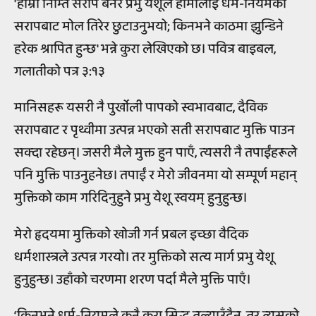
'हाम्रा निम्ति सराप बनेर प्रभु येशूले हामीलाई धर्म-नियमको
सरापबाट मोल तिरेर छुटाउनुभयो; किनभने काठमा झुन्डिने
हरेक श्रापित हुन्छ' भन्ने कुरा लेखिएको छ। पवित्र बाइबल,
गलातीको पत्र ३:१३
मानिसहरू यसरी नै पुर्खोली पापको स्वभावबाट, दैविक
सरापबाट र पृथ्वीमा उत्पन्न भएको सती सरापबाट मुक्ति पाउन
सक्दा रहेछन्। जसरी मैले मुक्त हुन पाएँ, त्यसरी नै तपाईंहरूले
पनि मुक्ति पाउनुहनेछ। तपाईं र मेरो जीवनमा यो सम्पूर्ण महान्
मुक्तिको काम गरिदिनुहुने प्रभु येशू स्वयम् हुनुहुन्छ।
मेरो हृदयमा मुक्तिको खोजी गर्न प्रबल इच्छा वैदिक
धर्मशास्त्रले उत्पन्न गरयो। तर मुक्तिको सत्य मार्ग प्रभु येशू
हुनुहुन्छ। उहाँको चरणमा शरण पर्दा मैले मुक्ति पाएँ।
‘किनभने धर्म-नियमले कुनै कुरा सिद्ध तुल्याउँदैन, तर त्यसको