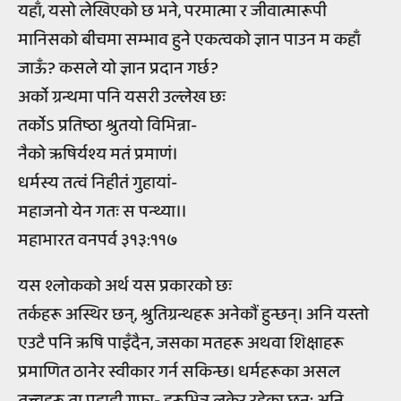
यहाँ, यसो लेखिएको छ भने, परमात्मा र जीवात्मारूपी
मानिसको बीचमा सम्भाव हुने एकत्वको ज्ञान पाउन म कहाँ
जाऊँ? कसले यो ज्ञान प्रदान गर्छ?
अर्को ग्रन्थमा पनि यसरी उल्लेख छः
तर्कोऽ प्रतिष्ठा श्रुतयो विभिन्ना-
नैको ऋषिर्यश्य मतं प्रमाणं।
धर्मस्य तत्वं निहीतं गुहायां-
महाजनो येन गतः स पन्थ्या।।
महाभारत वनपर्व ३१३:११७
यस श्लोकको अर्थ यस प्रकारको छः
तर्कहरू अस्थिर छन्, श्रुतिग्रन्थहरू अनेकौं हुन्छन्। अनि यस्तो
एउटै पनि ऋषि पाइँदैन, जसका मतहरू अथवा शिक्षाहरू
प्रमाणित ठानेर स्वीकार गर्न सकिन्छ। धर्महरूका असल
तत्त्वहरू ता पहाड़ी गुफा- हरूभित्र लुकेर रहेका छन्; अनि