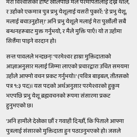
मेरो विश्वासको दृष्टि खोलेपछि मैले परमपितालाई देख्न थालें,
र उहाँको एकमात्र पुत्र प्रभु येशूलाई यसरी पुकारें: 'हे प्रभु येशू,
मलाई बचाउनुहोस्!' अनि प्रभु येशूले मलाई मेरा पुर्खोली सबै
बन्धनहरूबाट मुक्त गर्नुभयो, र मैले मुक्ति पाएँ। यो त उहाँमा
सित्तैंमा पाइने वरदान हो।
सन्त पावलले भन्दछन्ः 'परमेश्वर हाम्रा मुक्तिदाताको
आज्ञाअनुसार मलाई जिम्मा लाएको प्रचारद्वारा उचित समयमा
उहाँले आफ्नो वचन प्रकट गर्नुभयो।' (पवित्र बाइबल, तीतसको
पत्र १:३ पद)। यस पदको अर्थअनुसार परमेश्वरको हुकुम
भएपछि प्रभु येशू ब्रह्मवचनको रूपमा संसारमा प्रकट
हुनुभएको छ।
'अनि हामीले देखेका छौं र गवाही दिन्छौं, कि पिताले आफ्ना
पुत्रलाई संसारको मुक्तिदाता हुन पठाउनुभएको हो। जसले