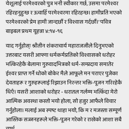
येशूलाई परमेश्वरको पुत्र भनी स्वीकार गर्छ, उसमा परमेश्वर
रहिरहनुहुन्छ र ऊचाहिँ परमेश्वरमा रहिरहन्छ। हामीप्रति भएको
परमेश्वरको प्रेम हामी जान्दछौं र विश्वास गर्दछौं।' पवित्र
बाइबल प्रथम यूहन्ना ४:१४-१६
याद गर्नुहोस्ः श्रीतीन शंकराचार्य महाराजजीले दिनुभएको
उत्तरबाट यसरी आफ्ना धर्मकर्मप्रतिको विश्वासको धरोहर
भत्किरहेकै बेलामा गुरुवादभित्रको धर्म-सम्प्रदाय समातेर
ईश्वर प्राप्त गर्ने धोको बोकेर मैले आफूले मन पराएर पुजेका
देवताहरू र गुरुहरूलाई रिझाउन निरन्तर भक्ति-पूजन गरिरहेकै
थिएँ। यसरी आशाको धरोहर - धरातल गर्लम्म भत्किँदा मेरो
आत्मिक अवस्था कस्तो भयो होला, सो हजुर आफैले विचार
गर्नुहोला। मलाई अब स्पष्ट थाहा भयो, कि म र मजस्ता सम्पूर्ण
आस्तिक सज्जनहरूले भक्ति-पूजन गरेको र राखेको आशा सबै
व्यर्थ