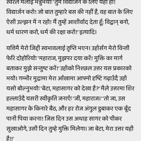
स्वरले मलाई भन्नुभयोः 'तुम विद्यार्जन के लिए यहाँ हो!
विद्यार्जन करो! जो बात तुम्हारे बस की नहीं है, वह बात के लिए
ऐसी उल्झन में न रहो! मैं तुम्हें आशीर्वाद देता हूँ; विद्वान् बनो,
धर्म धारण करो, धर्म की रक्षा करो!' इत्यादि।
यत्तिमै मेरो जिद्दी स्वभावलाई तृप्ति भएन। उहाँसँग मेरो विन्ती
फेरि दोहोरियोः 'महाराज, मुझपर दया करें! मुक्ति का मार्ग
बताकर मुझे सन्तुष्ट करें!' उहाँको निश्छल उत्तर यस प्रकारको
भयो। गम्भीर मुद्रामा मेरा आँखामा आफ्नो दृष्टि गढ़ाउँदै उहाँ
यसो बोल्नुभयोः 'बेटा, महासागर को देखा है?' मैले उत्तरमा शिर
हल्लाउँदै यसरी स्वीकृति जनाएँः ‘जी, महाराज।' 'तो जा, उस
महासागर के किनारे बैठ, और हर रोज अंगुल डुबाकर एक बूँद
पानी पिया करना! जिस दिन उस अथाह सागर को पीकर
सुखाओगे, उसी दिन तुम्हे मुक्ति मिलेगा। जा बेटा, मेरा उत्तर यही
है!!'