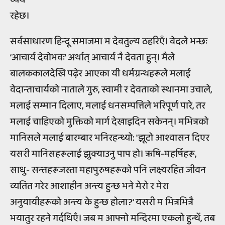
रहेछ।
सर्वसाधारण हिन्दू समाजमा म देवतुल्य ठहरिएँ। वेदले भन्छः
‘आचार्य देवोभवः' अर्थात् आचार्य नै देवता हुन्। मैले
बालककालदेखि पढ़ेर आएका यी धर्मग्रन्थहरूले मलाई
वेदान्ताचार्यको नाताले गुरु, स्वामी र देवताको स्थानमा उचाले,
मलाई सम्मान दिलाए, मलाई धनसम्पत्तिले भरिपूर्ण पारे, तर
मलाई चाहिएको मुक्तिको मार्ग देखाइदिन सकेनन्। मभित्रको
मानिसले मलाई बारम्बार भनिरहन्थ्यो: 'झूटो आश्वासन दिएर
यसरी मानिसहरूलाई झुक्याउनु पाप हो। ऋषि-महर्षिहरू,
साधु- सन्तहरूजस्ता महापुरुषहरूको पनि लक्ष्यरहित जीवन
व्यतित गरेर आशाहीन अन्त्य हुन्छ भने मेरो र मेरा
अनुयायीहरूको अन्त्य के हुन्छ होला?' यसरी म भित्रभित्रै
भयातुर रहने गर्दथिएँ। जब म आफ्नो मन्दिरमा एकलो हुन्थें, तब