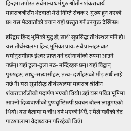
हिन्दमा तपोरत सर्वमान्य धर्मगुरु श्रीतीन शंकराचार्य
महाराजजीसँग भेटवार्ता मेरो निम्ति रोचक र मुख्य हुन गएको
छ। यस भेटवार्ताको बयान यहाँ प्रस्तुत गर्न उपयुक्त देखिन्छ।
हरिद्वार हिन्द भूमिको मुटु हो, साथै सुप्रसिद्ध तीर्थस्थल पनि हो।
यस तीर्थस्थलमा हिन्द भूमिका प्रायः सबै प्रान्तहरूबाट
धर्मानुरागीहरू ईश्वर प्राप्त गर्न दर्शनार्थीको रूपमा आउने
गर्छन्। यहाँ ठूला-ठूला मठ- मन्दिरहरू छन्। यहाँ विद्वान्
पुरुषहरू, साधु-सन्न्यासीहरू, तत्त्व- दर्शीहरूको भीड़ सधैं लाग्ने
गर्छ नै। यस सुप्रसिद्ध तीर्थस्थलमा महाराज श्रीतीन
शंकराचार्यजीको पदार्पण भएको थियो। उहाँ यस पवित्र भूमिमा
आफ्नो दिव्यवाणीको पुष्पवृष्टिरूपी प्रवचन बोल्न लाग्नुभएको
थियो। यस बेलामा म चौध वर्ष भएको थिएँ, र मैले यहाँको वेद
पाठशालामा वेदाध्ययन गरिरहेको थिएँ।