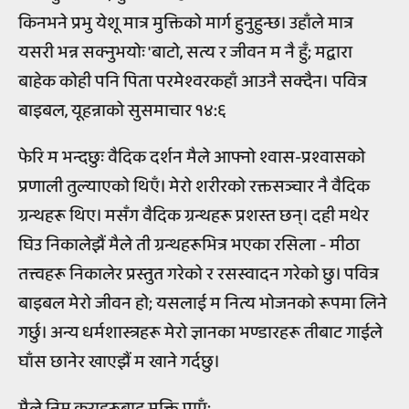
किनभने प्रभु येशू मात्र मुक्तिको मार्ग हुनुहुन्छ। उहाँले मात्र
यसरी भन्न सक्नुभयोः 'बाटो, सत्य र जीवन म नै हुँ; मद्वारा
बाहेक कोही पनि पिता परमेश्वरकहाँ आउनै सक्दैन। पवित्र
बाइबल, यूहन्नाको सुसमाचार १४:६
फेरि म भन्दछुः वैदिक दर्शन मैले आफ्नो श्वास-प्रश्वासको
प्रणाली तुल्याएको थिएँ। मेरो शरीरको रक्तसञ्चार नै वैदिक
ग्रन्थहरू थिए। मसँग वैदिक ग्रन्थहरू प्रशस्त छन्। दही मथेर
घिउ निकालेझैं मैले ती ग्रन्थहरूभित्र भएका रसिला - मीठा
तत्त्वहरू निकालेर प्रस्तुत गरेको र रसस्वादन गरेको छु। पवित्र
बाइबल मेरो जीवन हो; यसलाई म नित्य भोजनको रूपमा लिने
गर्छु। अन्य धर्मशास्त्रहरू मेरो ज्ञानका भण्डारहरू तीबाट गाईले
घाँस छानेर खाएझैं म खाने गर्दछु।
मैले निम्न कुराहरूबाट मुक्ति पाएँ: