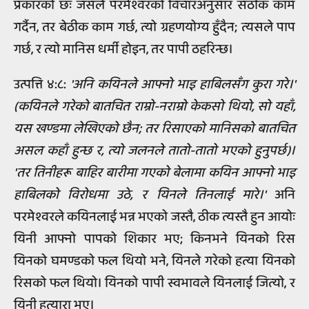
प्रकारको छः जसले परमेश्वरको विचारअनुसार सठीक काम
गर्दैन, तर बेठीक काम गर्छ, त्यो ग्रहणयोग्य हुँदैन; त्यसले पाप
गर्छ, र त्यो मानिस धर्मी होइन, तर पापी ठहरिन्छ।
उत्पत्ति ४:८:
'अनि कयिनले आफ्नो भाइ हाबिलसँग कुरा गरे।'
(कयिनले गरेको बातचित राम्रो-नराम्रो केकसो थियो, सो यहाँ,
यस खण्डमा लेखिएको छैन; तर रिसाएको मानिसको बातचित
असल कहाँ हुन्छ र, त्यो जलनले तातो-तातो भएको हुनुपर्छ)।
'तर तिनीहरू बाहिर बारीमा गएको बेलामा कयिन आफ्नो भाइ
हाबिलको विरोधमा उठे, र यिनले तिनलाई मारे।'
अनि
परमेश्वरले कयिनलाई भन्न भएको जस्तै, ठीक त्यस्तै हुन आयोः
यिनी आफ्नो पापको शिकार भए; किनभने यिनको रिस
यिनको घमण्डको फल थियो भने, यिनले गरेको हत्या यिनको
रिसको फल थियो। यिनको पापी स्वभावले यिनलाई जित्यो, र
यिनी हत्यारा भए।