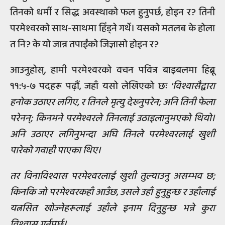
तिनको धर्मी र सिद्ध अवस्थाको फल हुनुपर्छ, होइन र? तिनी
परमेश्वरको साथ-साथमा हिँड्ने गर्थे। यसको मतलब के होला
त नि? के यो जान्न तपाईंको जिज्ञासो होइन र?
आउनुहोस्, हामी परमेश्वरको वचन पवित्र बाइबलमा हिब्रू
११:५-७ पदहरू पढ़ौं, जहाँ यसो लेखिएको छः
'विश्वासैद्वारा
हनोक उठाएर लगिए, र तिनले मृत्यु देख्‍नुपरेन; अनि तिनी फेला
परेनन्; किनभने परमेश्वरले तिनलाई उठाइलानुभएको थियो।
अनि उठाएर लगिनुभन्दा अघि तिनले परमेश्वरलाई खुशी
पारेको गवाही पाएका थिए।
तर विनाविश्वास परमेश्वरलाई खुशी तुल्याउनु असम्भव छ;
किनकि जो परमेश्वरकहाँ आउँछ, उसले उहाँ हुनुहुन्छ र उहाँलाई
यत्नसित खोज्‍नेहरूलाई उहाँले इनाम दिनुहुन्छ भन्ने कुरा
विश्वास गर्नुपर्छ।