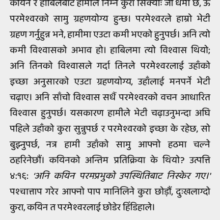
कयिन र हाबिलबाट हामीले निम्‍न कुरा सिक्यौंः जो धर्मी छ, ऊ
परमेश्वरको सामु ग्रहणयोग्य हुन्छ। परमेश्वरले हाम्रो भेटी
ग्रहण गर्नुहुन्न भने, हामीमा एउटा कमी भएको हुनुपर्छ। अनि त्यो
कमी विश्वासको अभाव हो। हाबिलमा त्यो विश्वास थियो;
अनि तिनको विश्वासले गर्दा तिनले परमेश्वरलाई उहाँको
इच्छा अनुसारको एउटा ग्रहणयोग्य, उहाँलाई मनपर्ने भेटी
चढ़ाए। अनि साँचो विश्वास सधैं परमेश्वरको वचन आधारित
विश्वास हुनुपर्छ। यसकारण हामीले भेटी चढ़ाउनुभन्दा अघि
पहिले उहाँको कुरा सुन्नुपर्छ र परमेश्वरको इच्छा के रहेछ, सो
बुझ्नुपर्छ, नत्र हामी उहाँको सामु आफ्नो हठमा चल्ने
ठहरिनेछौं। कयिनको अन्तिम प्रतिक्रिया के थियो? उत्पत्ति
४:१६:
‘अनि कयिन परमप्रभुको उपस्थितिबाट निस्केर गए।'
पश्चात्ताप गरेर आफ्नो पाप मानिलिने कुरा छोड़ौं, दुःखलाग्दो
कुरा, कयिन त परमेश्वरलाई छोडेर हिँडिहाले।