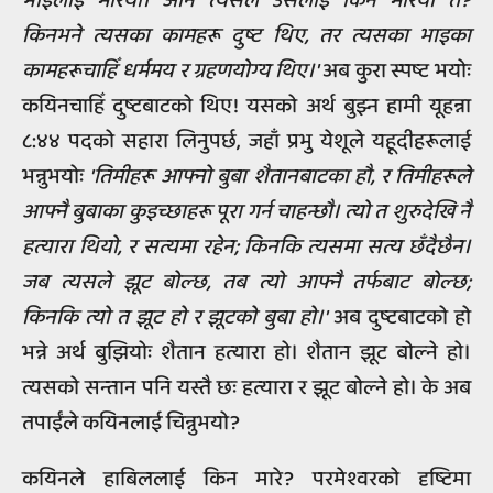
भाइलाई मारयो। अनि त्यसले उसलाई किन मारयो त?
किनभने त्यसका कामहरू दुष्ट थिए, तर त्यसका भाइका
कामहरूचाहिँ धर्ममय र ग्रहणयोग्य थिए।'
अब कुरा स्पष्ट भयोः
कयिनचाहिँ दुष्टबाटको थिए! यसको अर्थ बुझ्न हामी यूहन्ना
८:४४ पदको सहारा लिनुपर्छ, जहाँ प्रभु येशूले यहूदीहरूलाई
भन्नुभयोः
'तिमीहरू आफ्नो बुबा शैतानबाटका हौ, र तिमीहरूले
आफ्नै बुबाका कुइच्छाहरू पूरा गर्न चाहन्छौ। त्यो त शुरुदेखि नै
हत्यारा थियो, र सत्यमा रहेन; किनकि त्यसमा सत्य छँदैछैन।
जब त्यसले झूट बोल्छ, तब त्यो आफ्नै तर्फबाट बोल्छ;
किनकि त्यो त झूट हो र झूटको बुबा हो।'
अब दुष्टबाटको हो
भन्ने अर्थ बुझियोः शैतान हत्यारा हो। शैतान झूट बोल्ने हो।
त्यसको सन्तान पनि यस्तै छः हत्यारा र झूट बोल्ने हो। के अब
तपाईंले कयिनलाई चिन्नुभयो?
कयिनले हाबिललाई किन मारे? परमेश्वरको दृष्टिमा