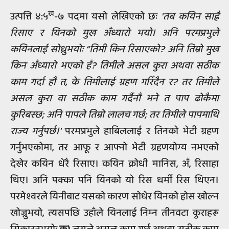
ख
उत्पत्ति ४:५
-७ पदमा यसो लेखिएको छः
'तब कयिन साह्रै
रिसाए र यिनको मुख अँध्यारो भयो। अनि परमप्रभुले
कयिनलाई सोध्नुभयोः “तिमी किन रिसाएको? अनि तिम्रो मुख
किन अँध्यारो भएको हँ? तिमीले असल कुरा अथवा सठीक
काम गर्दा हौ त, के तिमीलाई ग्रहण गरिँदैन र? तर तिमीले
असल कुरा वा सठीक काम गर्दैनौ भने त पाप ढोकैमा
कुरिबस्छ; अनि पापले तिम्रो लालच गर्छ; तर तिमीले पापमाथि
राज्य गर्नुपर्छ।'
परमप्रभुले हाबिललाई र तिनको भेटी ग्रहण
गर्नुभएकोमा, तर आफू र आफ्नो भेटी ग्रहणयोग्य नभएको
देखेर कयिन धेरै रिसाए। कयिन क्रोधी मानिस, अँ, रिसाहा
थिए। अनि पक्का पनि यिनको यो रिस धर्मी रिस थिएन।
परमेश्वरले यिनीबाट यसको कारण सोधेर यिनको होस खोल्न
खोज्नुभयो, त्यसपछि उहाँले यिनलाई निम्‍न तीनवटा कुराहरू