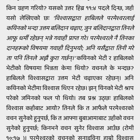
किन ग्रहण गरियो? यसको उत्तर हिब्र ११:४ पदले दिन्छ, जहाँ
यसो लेखिएको छः
'विश्वासद्वारा हाबिलले परमेश्वरलाई
कयिनको भन्दा उत्तम बलिदान चढ़ाए, जुन बलिदानद्वारा तिनले
आफू धर्मी रहेछन् भन्ने गवाही प्राप्त गरे। परमेश्वरले नै तिनका
दानहरूको विषयमा गवाही दिनुभयो; अनि यसैद्वारा तिनी मरे
ता पनि तिनले अझै कुरा गर्छन्।'
कयिनको भेटी र हाबिलको
भेटीको विषयमा भिन्नता केमा थियो? वचनले के भन्दछ?
हाबिलले विश्वासद्वारा उत्तम भेटी चढ़ाएका रहेछन्। अनि
कयिनको भेटीमा विश्वास थिएन रहेछ। झन् यिनको भेटी श्राप
परेको जमिनको फल पो थियो। तब प्रश्न उठ्छः हाबिलको
विश्वास कहाँबाट आयो? तिनले कि त आफैले परमेश्वरको
वचन सुनेको हुनुपर्छ, कि त आफ्ना बुबाआमाबाट उहाँको वचन
सुनेको हुनुपर्छ; किनभने वचन सुनेर विश्वास आउँछ (रोमी
१०:१७ )। परमेश्वरको वचनको सुनाइविना हाम्रो विश्वास