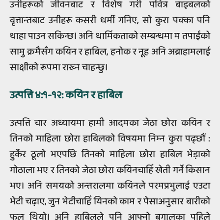
उनीहरूको जीवनबाट र विशेष गरी पवित्र बाइबलको
वृत्तान्तबाट उनीहरू कसरी धर्मी गनिए, सो कुरा पक्का पनि
थाहा पाउन सकिन्छ। अनि धार्मिकताको सम्बन्धमा म तपाईंको
सामु क्रमैसँग कयिन र हाबिल, हनोक र नूह अनि अब्राहामलाई
साक्षीको रूपमा राख्‍न चाहन्छु।
उत्पत्ति ४:१-१२: कयिन र हाबिल
उत्पत्ति चार अध्यायमा हामी आदमका जेठा छोरा कयिन र
तिनको माहिला छोरा हाबिलको विषयमा निम्‍न कुरा पढ्छौं :
हुर्केर ठूलो भएपछि तिनको माहिला छोरा हाबिल भेड़ाको
गोठाला भए र तिनको जेठा छोरा कयिनचाहिँ खेती गर्ने किसान
भए। अनि समयको अन्तरालमा कयिनले परमप्रभुलाई एउटा
भेटी चढ़ाए, जुन भेटीचाहिँ यिनको काम र पेसाअनुसार बारीको
फल थियो। अनि हाबिलले पनि आफ्नो बगालका पहिले