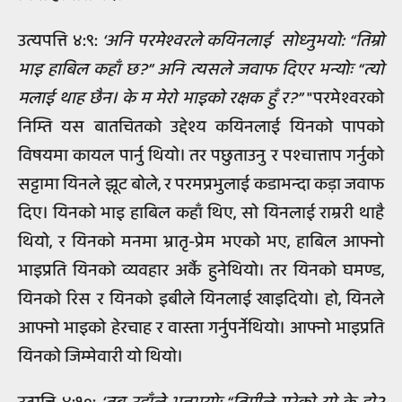
उत्यपत्ति ४:९:
‘अनि परमेश्वरले कयिनलाई सोध्‍नुभयो: “तिम्रो
भाइ हाबिल कहाँ छ?” अनि त्यसले जवाफ दिएर भन्योः “त्यो
मलाई थाह छैन। के म मेरो भाइको रक्षक हुँ र?”
"परमेश्वरको
निम्ति यस बातचितको उद्देश्य कयिनलाई यिनको पापको
विषयमा कायल पार्नु थियो। तर पछुताउनु र पश्चात्ताप गर्नुको
सट्टामा यिनले झूट बोले, र परमप्रभुलाई कडाभन्दा कड़ा जवाफ
दिए। यिनको भाइ हाबिल कहाँ थिए, सो यिनलाई राम्ररी थाहै
थियो, र यिनको मनमा भ्रातृ-प्रेम भएको भए, हाबिल आफ्नो
भाइप्रति यिनको व्यवहार अर्कै हुनेथियो। तर यिनको घमण्ड,
यिनको रिस र यिनको इबीले यिनलाई खाइदियो। हो, यिनले
आफ्नो भाइको हेरचाह र वास्ता गर्नुपर्नेथियो। आफ्नो भाइप्रति
यिनको जिम्मेवारी यो थियो।