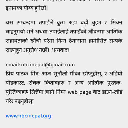
इनामका योग्य हुनेछौं।
यस सम्बन्दमा तपाईंले कुरा अझ बढ़ी बुझ्न र सिक्न
चाहनुभयो भने अथवा तपाईंलाई तपाईंको जीवनमा आत्मिक
सहायताको खाँचो परेमा निम्‍न ठेगानामा हामीसित सम्पर्क
राख्‍नुहुन अनुरोध गर्छौं। धन्यवाद।
email:
nbcinepal@gmail.com
प्रिय पाठक मित्र, आज सुनौलो मौका छोप्‍नुहोस्, र अडियो
पोडकास्ट, रोचक किताबहरू र अन्य आत्मिक पुस्तक-
पुस्तिकाहरू सित्तैंमा हाम्रो निम्‍न web page बाट डाउन-लोड
गरेर पढ्नुहोस्ः
www.nbcinepal.org