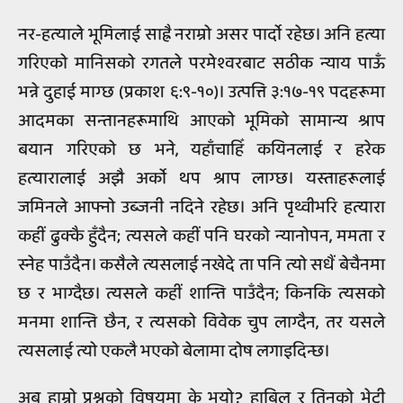
नर-हत्याले भूमिलाई साह्रै नराम्रो असर पार्दो रहेछ। अनि हत्या
गरिएको मानिसको रगतले परमेश्वरबाट सठीक न्याय पाऊँ
भन्ने दुहाई माग्छ (प्रकाश ६:९-१०)। उत्पत्ति ३:१७-१९ पदहरूमा
आदमका सन्तानहरूमाथि आएको भूमिको सामान्य श्राप
बयान गरिएको छ भने, यहाँचाहिँ कयिनलाई र हरेक
हत्यारालाई अझै अर्को थप श्राप लाग्छ। यस्ताहरूलाई
जमिनले आफ्नो उब्जनी नदिने रहेछ। अनि पृथ्वीभरि हत्यारा
कहीं ढुक्कै हुँदैन; त्यसले कहीं पनि घरको न्यानोपन, ममता र
स्नेह पाउँदैन। कसैले त्यसलाई नखेदे ता पनि त्यो सधैं बेचैनमा
छ र भाग्दैछ। त्यसले कहीं शान्ति पाउँदैन; किनकि त्यसको
मनमा शान्ति छैन, र त्यसको विवेक चुप लाग्दैन, तर यसले
त्यसलाई त्यो एकलै भएको बेलामा दोष लगाइदिन्छ।
अब हाम्रो प्रश्नको विषयमा के भयो? हाबिल र तिनको भेटी