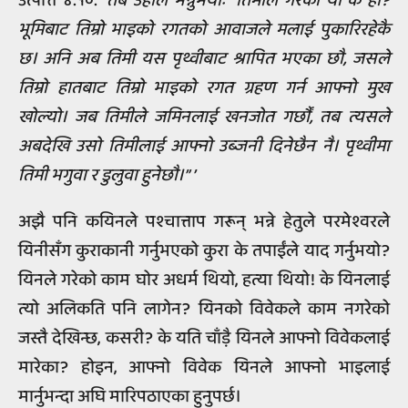
उत्पत्ति ४:१०:
‘तब उहाँले भन्नुभयोः “तिमीले गरेको यो के हो?
भूमिबाट तिम्रो भाइको रगतको आवाजले मलाई पुकारिरहेकै
छ। अनि अब तिमी यस पृथ्वीबाट श्रापित भएका छौ, जसले
तिम्रो हातबाट तिम्रो भाइको रगत ग्रहण गर्न आफ्नो मुख
खोल्यो। जब तिमीले जमिनलाई खनजोत गर्छौं, तब त्यसले
अबदेखि उसो तिमीलाई आफ्नो उब्जनी दिनेछैन नै। पृथ्वीमा
तिमी भगुवा र डुलुवा हुनेछौ।” ’
अझै पनि कयिनले पश्चात्ताप गरून् भन्ने हेतुले परमेश्वरले
यिनीसँग कुराकानी गर्नुभएको कुरा के तपाईंले याद गर्नुभयो?
यिनले गरेको काम घोर अधर्म थियो, हत्या थियो! के यिनलाई
त्यो अलिकति पनि लागेन? यिनको विवेकले काम नगरेको
जस्तै देखिन्छ, कसरी? के यति चाँड़ै यिनले आफ्नो विवेकलाई
मारेका? होइन, आफ्नो विवेक यिनले आफ्नो भाइलाई
मार्नुभन्दा अघि मारिपठाएका हुनुपर्छ।