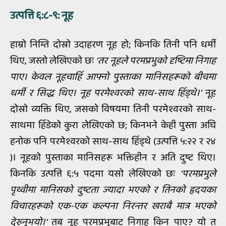
उत्पत्ति ६:८-९: नूह
हाम्रो निम्ति दोस्रो उदाहरण नूह हो; किनकि तिनी पनि धर्मी
थिए, जस्तो लेखिएको छः
‘तर नूहले परमप्रभुको दृष्टिमा निगाह
पाए। केवल नूहचाहिँ आफ्नो पुस्ताका मानिसहरूको बीचमा
धर्मी र सिद्ध थिए। नूह परमेश्वरको साथ-साथ हिँड्थे।'
नूह
दोस्रो व्यक्ति थिए, जसको विषयमा तिनी परमेश्वरको साथ-
साथमा हिँडेको कुरा लेखिएको छ; किनभने केही पुस्ता अघि
हनोक पनि परमेश्वरको साथ-साथ हिँड्थे (उत्पत्ति ५:२२ र २४
)। नूहको पुस्ताका मानिसहरू भक्तिहीन र अति दुष्ट थिए।
किनकि उत्पत्ति ६:५ पदमा यसो लेखिएको छः
'परमप्रभुले
पृथ्वीमा मानिसको दुष्टता ज्यादा भएको र तिनको हृदयका
विचारहरूको एक-एक कल्पना निरन्तर खराबै मात्र भएको
देख्‍नुभयो।'
तब नूह परमप्रभुबाट निगाह किन पाए? यो त