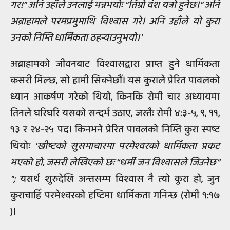
गर!” अनि उहाँले उनलाई भन्नभयोः “तिम्रो वंश यत्रो हुनेछ।” अनि
अब्राहामले परमप्रभुमाथि विश्वास गरे। अनि उहाँले यो कुरा
उनको निम्ति धार्मिकता ठहर्‍याउनुभयो।'
अब्राहामको जीवनबाट विश्वासद्वारा प्राप्त हुने धार्मिकता
कसरी मिल्छ, सो हामी सिक्नेछौं। यस कुराले प्रेरित पावलको
ध्यान आकर्षण गरेको थियो, किनकि रोमी चार अध्यायमा
तिनले घरिघरि यसको सन्दर्भ उठाए, जस्तैः रोमी ४:३-५, ९, ११,
१३ र २४-२५ पद। किनभने प्रेरित पावलको निम्ति कुरा स्पष्ट
थियोः
'ख्रीष्टको सुसमाचारमा परमेश्वरको धार्मिकता प्रकट
भएको हो, जसरी लेखिएको छः “धर्मी जन विश्वासले जिउनेछ”
";
यसर्थ शुरुदेखि अन्तसम्म विश्वास नै त्यो कुरा हो, जुन
कुराचाहिँ परमेश्वरको दृष्टिमा धार्मिकता गनिन्छ (रोमी १:१७
)।