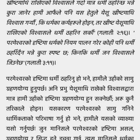
ख्रीष्टमाथि राखिएको विश्वासले गर्दा मात्र धर्मी ठहरिन्छ भन्ने
कुरा जानेर हामी आफैले पनि यस हेतुले येशू ख्रीष्टमाथि
विश्वास गर्‍यौं , कि धर्मका कर्महरूले होइन, तर ख्रीष्ट येशूमाथि
राखिएको विश्वासले धर्मी ठहरिन सकौं'
(गलाती २:१६)।
'
परमेश्वरको दृष्टिमा धर्मको नियम पालन गरेर कोही पनि धर्मी
ठहरिँदैन भन्ने कुरा स्पष्ट छ; किनकि धर्मी जन विश्वासले
जिउनेछ'
(गलाती ३:११)।
परमेश्वरको दृष्टिमा धर्मी ठहरिनु हो भने, हामीले उहाँको सामु
ग्रहणयोग्य हुनुपर्छ। अनि प्रभु येशूमाथि राखेको विश्वासद्वारा
मात्र हामी उहाँको दृष्टिमा ग्रहणयोग्य हुन सक्नेछौं; अरू कुनै
तरिकाले होइन। यसकारण परमेश्वरको सामु गनिने
धार्मिकताको परिभाषा गर्नु हो भने, हामीले यसको व्याख्या
यसो गर्नुपर्छः जुन मानिसले परमेश्वरको दृष्टिमा असल,
ग्रहणयोग्य र सिद्ध हुने इच्छा गर्छ, त्यस मानिसले धर्मका