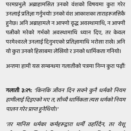
परमप्रभुले अब्राहामसित उनको वंशको विषयमा कुरा गरेर
उनलाई प्रतिज्ञा गर्नुभयोः उनको वंश आकाशका ताराहरूजत्तिकै
हुनेछ। अनि अब्राहामले न आफ्नो वृद्ध अवस्थामाथि, न आफ्नी
पत्नीको मरेको गर्भको अवस्थामाथि ध्यान दिए, तर केवल
परमेश्वरले उनलाई दिनुभएको प्रतिज्ञामाथि भरोसा राखे। अनि
यो कुरा उनको हिसाबमा लेखियो र उनको धार्मिकता गनियो।
अन्तमा हामी यस सम्बन्धमा गलातीको पत्रमा निम्‍न कुरा पढ़ौंः
गलाती ३:२१:
‘किनकि जीवन दिन सक्ने कुनै धर्मको नियम
हामीलाई दिइएको भए त, साँच्चै धार्मिकता त्यस धर्मको नियम
पालन गरेर प्राप्त हुनेथियो।'
'तर मानिस धर्मका कर्महरूद्वारा धर्मी ठहरिँदैन, तर येशू