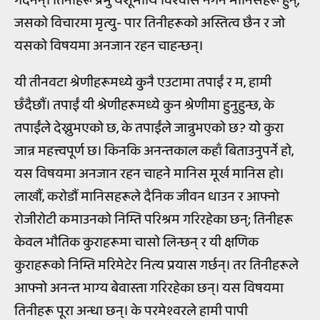
गर्दैनन्। तिनीहरू प्रभु येशूमाथि विश्वास नगर्ने मानिसहरू हुन्,
जसको विचारमा मृत्यु- पार तिनीहरूको अस्तित्व छैन र जो
यसको विषयमा अनजान रहन चाहन्छन्।
यी तीनवटा श्रेणीहरूमध्ये कुनै एउटामा तपाईं र म, हामी
छँदैछौं। तपाईं यी श्रेणीहरूमध्ये कुन श्रेणीमा हुनुहुन्छ, के
तपाईंले देख्नुभएको छ, के तपाईंले जान्नुभएको छ? यो कुरा
जान्न महत्त्वपूर्ण छ। किनकि अनन्तकाल कहाँ बिताउनुपर्ने हो,
यस विषयमा अनजान रहन चाहने मानिस मूर्ख मानिस हो।
लाखौं, करोडौं मानिसहरूले दैनिक जीवन धाउन र आफ्नो
रोजीरोटी कमाउनको निम्ति परिश्रम गरिरहेका छन्; तिनीहरू
केवल भौतिक कुराहरूमा चासो लिन्छन् र यी क्षणिक
कुराहरूको निम्ति मरिमेटेर नित्य प्रयास गर्छन्। तर तिनीहरूले
आफ्नो अनन्त भाग्य बेवास्ता गरिरहेका छन्। यस विषयमा
तिनीहरू पूरा अन्धा छन्। के परमेश्वरले हामी पापी