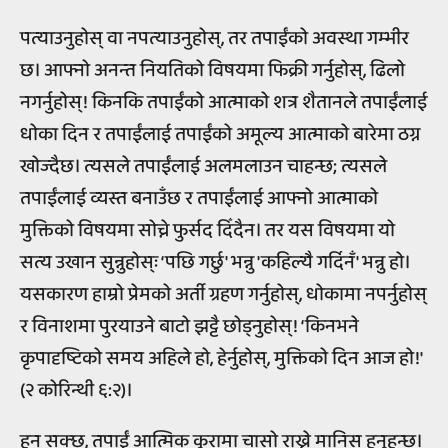
पत्याउनुहोस् वा नपत्याउनुहोस्, तर तपाईंको अवस्था गम्भीर
छ। आफ्नो अनन्त नियतिको विषयमा फिक्री गर्नुहोस्, ढिलो
नगर्नुहोस्! किनकि तपाईंको आत्माको शत्र शैतानले तपाईंलाई
धोका दिन र तपाईंलाई तपाईंको अमूल्य आत्माको बारेमा ठग्न
खोज्दैछ। त्यसले तपाईंलाई अलमलाउन चाहन्छ; त्यसले
तपाईंलाई व्यस्त बनाउँछ र तपाईंलाई आफ्नो आत्माको
मुक्तिको विषयमा सोच्ने फुर्सद दिँदैन। तर यस विषयमा यो
सत्य उखान सुन्नुहोस्ः ‘पछि गर्छु' भन्नु 'कहिल्यै गर्दिनँ' भन्नु हो।
यसकारण हाम्रो प्रेमको अर्ती ग्रहण गर्नुहोस्, धोकामा नपर्नुहोस्
र विनाशमा पुरयाउने बाटो झट्टै छोड्नुहोस्! ‘किनभने
कृपादृष्टिको समय अहिले हो, हेर्नुहोस्, मुक्तिको दिन आज हो!'
(२ कोरिन्थी ६:२)।
हुन सक्छ, तपाईं आत्मिक कुरामा चासो राख्ने मानिस हुनुहुन्छ।