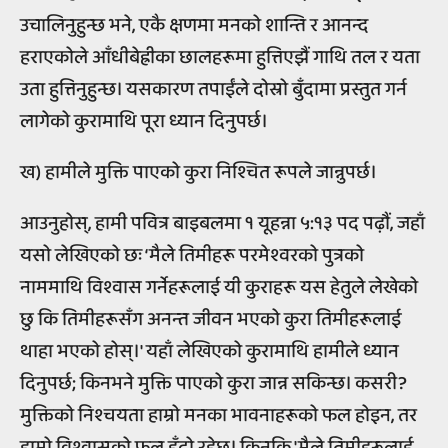
उचालिनुहुन्छ भने, एकै क्षणमा मनको शान्ति र आनन्द
हराएकोले आँधीबेह्रीका छालहरूमा हुत्तिएझैं गाथि तल र यता
उता हुत्तिनुहुन्छ। यसकारण तपाईंले दोस्रो बुँदामा प्रस्तुत गर्न
लागेको कुरामाथि पूरा ध्यान दिनुपर्छ।
ख) हामीले मुक्ति पाएको कुरा निश्चित रूपले जान्नुपर्छ।
आउनुहोस्, हामी पवित्र बाइबलमा १ यूहन्ना ५:१३ पद पढ़ौं, जहाँ
यसो लेखिएको छः ‘मैले तिमीहरू परमेश्वरको पुत्रको
नाममाथि विश्वास गर्नेहरूलाई यी कुराहरू यस हेतुले लेखेको
छु कि तिमीहरूसँग अनन्त जीवन भएको कुरा तिमीहरूलाई
थाहा भएको होस्।' यहाँ लेखिएको कुरामाथि हामीले ध्यान
दिनुपर्छ; किनभने मुक्ति पाएको कुरा जान्न सकिन्छ। कसरी?
मुक्तिको निश्चयता हाम्रो मनका भावनाहरूको फल होइन, तर
हाम्रो विश्वासको फल हुँदो रहेछ। किनकि 'मैले तिमीहरूलाई