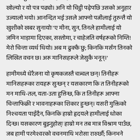
खोल्यो र यो पत्र पढ्यो। अनि यो चिट्ठी पढ़ेपछि उसको अनुहार
उज्यालो भयो। आनन्दित भई उसले आफ्नो पत्नीलाई तुरुन्तै यो
खुशीको खबर सुनायोः 'ए मीना, सुन, तिनले हामीलाई यो
जमिन भाड़ामा दिएका, सस्तोमा, र चाहेजति वर्षहरूको निम्ति!
मेरो चिन्ता व्यर्थ थियो। अब म ढुक्कै छु; किनकि मसँग तिनको
लिखित वचन छ। अरू मानिसहरूले जेसुकै भनून्।'
हामीमध्ये धेरैजना यो कृषकजस्तै चञ्चल छन्। तिनीहरू
मानिसहरूका रायहरू सुन्छन् र यसकारण कि त तिनीहरूको
मन माथि-तल, यता-उता हुत्तिन्छ, कि त तिनीहरू आफ्ना
चिन्ताफिक्री र भावनाहरूका शिकार हुन्छन्। यसरी मुक्तिको
निश्चयता पाइँदैन, किनकि हाम्रो हृदयले हामीलाई धोका
दिन्छ। यसकारण बुझ्नुहोस्ः हाम्रो मन तब मात्र विश्राम पाउँछ,
जब हामी परमेश्वरको वचनमाथि भरोसा राख्छौं; किनभने