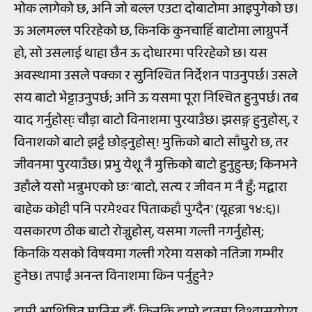
भोक लागेको छ, अनि जो बल्ल एउटा दोबाटोमा आइपुगेको छ।
ऊ अलमल्ल परिरहेको छ, किनकि कुनचाहिँ बाटोमा लाग्नुपर्ने
हो, सो उसलाई थाहा छैन ऊ दोधारमा परिरहेको छ। यस
अवस्थामा उसले पक्का र सुनिश्चित निर्देशन पाउनुपर्छ। उसले
सय बाटो भेट्टाउनुपर्छ; अनि ऊ यसमा पूरा निश्चित हुनुपर्छ। तब
याद गर्नुहोस्ः चौड़ा बाटो विनाशमा पुरयाउँछ। झसङ्ग हुनुहोस्, र
विनाशको बाटो झट्टै छोड्नुहोस्! मुक्तिको बाटो साँघुरो छ, तर
जीवनमा पुरयाउँछ। प्रभु येशू नै मुक्तिको बाटो हुनुहुन्छ; किनभने
उहाँले यसो भन्नुभएको छः ‘बाटो, सत्य र जीवन म नै हुँ; मद्वारा
बाहेक कोही पनि परमेश्वर पिताकहाँ पुग्दैन' (यूहन्ना १४:६)।
यसकारण ठीक बाटो रोज्नुहोस्, यसमा गल्ती नगर्नुहोस्;
किनकि यसको विषयमा गल्ती गरेमा यसको नतिजा गम्भीर
हुनेछ। तपाईं अनन्त विनाशमा किन पर्नुहुने?
हामी आशिषित मानिस हौं; किनकि हाम्रो हातमा विश्वासयोग्य