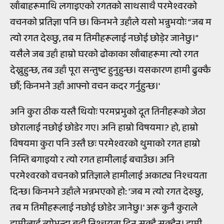
खाँबाहरूमाथि लगाइएको रगतको साथसाथै परमेश्वरको
वचनको प्रतिज्ञा पनि छ। किनभने उहाँले यसो भन्नुभयोः “जब म
त्यो रगत देख्छु, तब म तिमीहरूलाई नछोई छोड़ेर जानेछु।”
यसैले जब उहाँ हाम्रो घरको ढोकाका खाँबाहरूमा त्यो रगत
देख्नुहुन्छ, तब उहाँ पूरा सन्तुष्ट हुनुहुन्छ। यसकारण हामी ढुक्कै
छौं; किनभने उहाँ आफ्नो वचन कदर गर्नुहुन्छ।'
अनि कुरा ठीक यस्तै थियोः परमप्रभुको दूत तिनीहरूको जेठा
छोरालाई नछोई छोडेर गए। अनि हाम्रो विषयमा? हो, हाम्रो
विषयमा कुरा पनि उस्तै छः परमेश्वरको थुमाको रगत हाम्रो
निम्ति बगाइयो र त्यो रगत हामीलाई बचाउँछ। अनि
परमेश्वरको वचनको प्रतिज्ञाले हामीलाई अकाट्य निश्चयता
दिन्छ। किनभने उहाँले भन्नभएको हो: 'जब म त्यो रगत देख्छु,
तब म तिमीहरूलाई नछोई छोडेर जानेछु।' अरू कुनै कुराले
हामीलाई त्योभन्दा बढ़ी निश्चयता दिन सक्दै सक्दैन। हामी