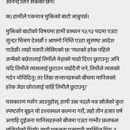
आनन्द लिन सकेको छैन।
क) हामीले एकमात्र मुक्तिको बाटो जान्नुपर्छ।
मुक्तिको बाटोको विषयमा हामी प्रस्थान १३:१३ पदमा एउटा
सुन्दर चित्रण देख्छौं र आफ्नो निम्ति एउटा सुस्पष्ट आदेश
पाउँछौं। त्यहाँ यसरी लेखिएको छः 'गधाको हरेक पहिले
जन्मेको बछेरालाई तिमीले भेड़ाको पाठो दिएर छुटाउनू! अनि
यदि तिमीले त्यसलाई छुटाउन चाहँदैनौ भने, तिमीले त्यसको
गर्दन भाँचिदिनू! तर तिम्रा सन्तानहरूको बीचमा मानिसको
हरेक जेठा छोरालाई चाहिँ तिमीले छुटाउनू!'
यसकारण मसँग आउनुहोस्, हामी उक्त पदले भन्न खोजेको कुरा
स्पष्टसँग बुझ्न यो दृश्यस्थल कल्पना गरौं, जहाँ तीन हजार वर्ष
अगाड़ि दुईजना मानिसहरूको बीचमा एउटा गम्भीर छलफल
चलिरहेको थियो। त्यहाँ एकजना पूजाहारी उपस्थित थिए, र