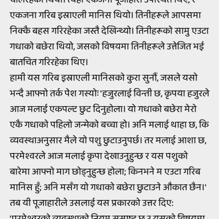
एकजना गरिब इस्राएली मानिस थियो। तिनीहरूले आपसमा
निक्कै बहस गरिरहेका जस्तै देखिन्थ्यो। तिनीहरूको सामु एउटा
गधाको बछेरा थियो, जसको विषयमा तिनीहरूले उत्तेजित भई
बातचित गरिरहेका थिए।
हामी यस गरिब इस्राएली मानिसको कुरा सुनौं, जसले यसो
भन्दै आफ्नो तर्क पेश गस्योः 'हजुरलाई विन्ती छ, कृपया हजुरले
आज मलाई एकपल्ट छुट दिनुहोला। यो गधाको बछेरा मेरो
एकै गधाको पहिलो जन्मेको बच्चा हो। अनि मलाई थाहा छ, कि
व्यवस्थाअनुसार मैले यो पशु छुटाउनुपर्छ। तर मलाई आशा छ,
परमेश्वरले आज मलाई कृपा देखाउनुहुन्छ र यस पशुको
बारेमा आफ्नो माग छोड्नुहुन्छ होला; किनभने म एउटा गरिब
मानिस हुँ; अनि मसँग यो गधाको बछेरा छुटाउने औकात छैन।'
तब यी पूजाहारीले उसलाई यस प्रकारको उत्तर दिए:
'परमेश्वरको व्यवस्थाको नियम सुस्पष्ट छ र यसको विषयमा