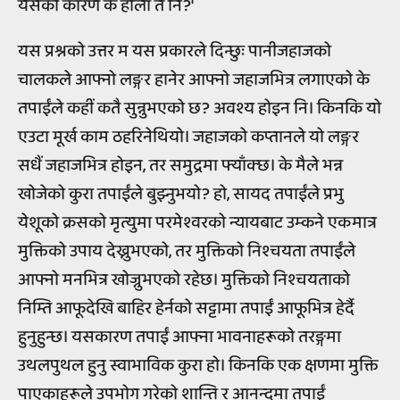
यसको कारण के होला त नि?'
यस प्रश्नको उत्तर म यस प्रकारले दिन्छुः पानीजहाजको
चालकले आफ्नो लङ्गर हानेर आफ्नो जहाजभित्र लगाएको के
तपाईंले कहीं कतै सुन्नुभएको छ? अवश्य होइन नि। किनकि यो
एउटा मूर्ख काम ठहरिनेथियो। जहाजको कप्तानले यो लङ्गर
सधैं जहाजभित्र होइन, तर समुद्रमा फ्याँक्छ। के मैले भन्न
खोजेको कुरा तपाईंले बुझ्नुभयो? हो, सायद तपाईंले प्रभु
येशूको क्रसको मृत्युमा परमेश्वरको न्यायबाट उम्कने एकमात्र
मुक्तिको उपाय देख्नुभएको, तर मुक्तिको निश्चयता तपाईंले
आफ्नो मनभित्र खोज्नुभएको रहेछ। मुक्तिको निश्चयताको
निम्ति आफूदेखि बाहिर हेर्नको सट्टामा तपाईं आफूभित्र हेर्दै
हुनुहुन्छ। यसकारण तपाईं आफ्ना भावनाहरूको तरङ्गमा
उथलपुथल हुनु स्वाभाविक कुरा हो। किनकि एक क्षणमा मुक्ति
पाएकाहरूले उपभोग गरेको शान्ति र आनन्दमा तपाईं