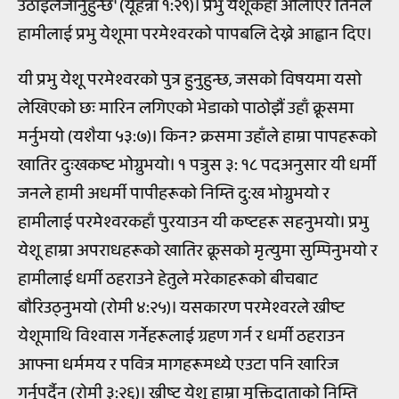
उठाइलैजानुहुन्छ' (यूहन्ना १:२९)। प्रभु येशूकहाँ औलाएर तिनले
हामीलाई प्रभु येशूमा परमेश्वरको पापबलि देख्ने आह्वान दिए।
यी प्रभु येशू परमेश्वरको पुत्र हुनुहुन्छ, जसको विषयमा यसो
लेखिएको छः मारिन लगिएको भेडाको पाठोझैं उहाँ क्रूसमा
मर्नुभयो (यशैया ५३:७)। किन? क्रसमा उहाँले हाम्रा पापहरूको
खातिर दुःखकष्ट भोग्नुभयो। १ पत्रुस ३: १८ पदअनुसार यी धर्मी
जनले हामी अधर्मी पापीहरूको निम्ति दु:ख भोग्नुभयो र
हामीलाई परमेश्वरकहाँ पुरयाउन यी कष्टहरू सहनुभयो। प्रभु
येशू हाम्रा अपराधहरूको खातिर क्रूसको मृत्युमा सुम्पिनुभयो र
हामीलाई धर्मी ठहराउने हेतुले मरेकाहरूको बीचबाट
बौरिउठ्नुभयो (रोमी ४:२५)। यसकारण परमेश्वरले ख्रीष्ट
येशूमाथि विश्वास गर्नेहरूलाई ग्रहण गर्न र धर्मी ठहराउन
आफ्ना धर्ममय र पवित्र मागहरूमध्ये एउटा पनि खारिज
गर्नुपर्दैन (रोमी ३:२६)। ख्रीष्ट येशू हाम्रा मुक्तिदाताको निम्ति