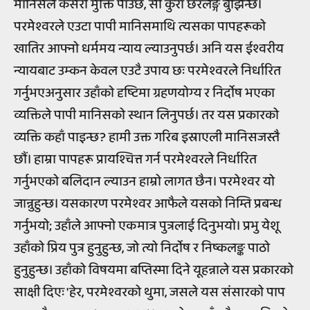
मानिसले कसरी मुक्ति पाउँछ, सो कुरा छरलङ्गै बुझिन्छ।
परमेश्वरले एउटा पापी मानिसमाथि त्यसका पापहरूको
खातिर आफ्नो धर्ममय न्याय ल्याउनुपर्छ। अनि यस ईश्वरीय
न्यायबाट उम्कन केवल एउटै उपाय छः परमेश्वरले निर्धारित
गर्नुभएअनुसार उहाँको दृष्टिमा ग्रहणयोग्य र निर्दोष भएका
व्यक्तिले पापी मानिसको स्थान लिनुपर्छ। तर यस प्रकारको
व्यक्ति कहाँ पाइन्छ? हामी उक्त गरिब इस्राएली मानिसजस्तै
छौं। हाम्रा पापहरू प्रायश्चित्त गर्न परमेश्वरले निर्धारित
गर्नुभएको बलिदान ल्याउन हाम्रो लागत छैन। परमेश्वर यो
जान्नुहुन्छ। यसकारण परमेश्वर आफैले यसको निम्ति प्रबन्ध
गर्नुभयो; उहाँले आफ्नो एकमात्र पुत्रलाई दिनुभयो। प्रभु येशू
उहाँको प्रिय पुत्र हुनुहुन्छ, जो त्यो निर्दोष र निष्कलङ्क पाठो
हुनुहुन्छ। उहाँको विषयमा बप्तिस्मा दिने यूहन्नाले यस प्रकारको
साक्षी दिएः 'हेर, परमेश्वरको थुमा, जसले यस संसारको पाप