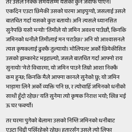
तर उसले निक्कै समयसम्म यसको कुनै जवाफ पाएन।
एकदिन एउटा छिमेकी उसको घरमा आइपुग्यो, जसलाई उसले
बातचित गर्दा यसको कुरा बतायो। अनि त्यसले ध्यानसित
सुनेपछि यसो भन्योः 'तिमीले यो जमिन अवश्य पाउँछौ, किनकि
जमिनको धनीले तिमीलाई मन पराउँछ।' अनि यो आश्वासनले
त्यस कृषकलाई ढुक्कै तुल्यायो। भोलिपल्ट अर्को छिमेकीसित
उसको झम्काभेट भइहाल्यो, जसले बातचित गर्दा आफ्नो राय
सुनायोः ‘मेरो विचारमा, यो जमिन पाउने तिम्रो आशा निक्कै
कम हुन्छ; किनकि मैले आफ्ना कानले सुनेको छु; यो जमिन
भाड़ामा लिने अर्को व्यक्ति पनि छ, र त्योचाहिँ जमिनको धनीको
साथी हुँदो रहेछ।' यति सुनेमा त्यो कृषक निराश भयो; खिन्न भई
ऊ घर फर्क्‍यो।
तर घरमा पुगेको बेलामा उसको निम्ति जमिनको धनीबाट
एउटा चिट्ठी पर्खिरहेको रहेछ। हतारसँग उसले त्यो लिफा