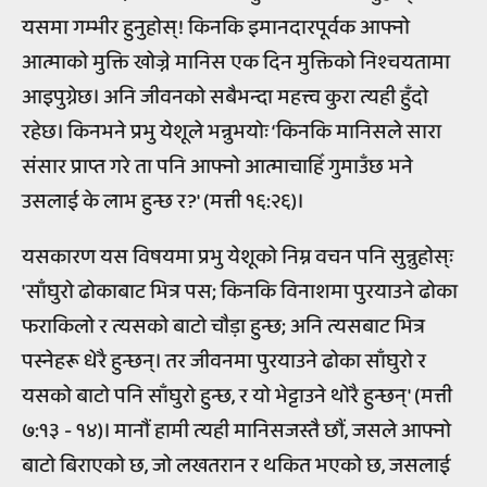
यसमा गम्भीर हुनुहोस्! किनकि इमानदारपूर्वक आफ्नो
आत्माको मुक्ति खोज्ने मानिस एक दिन मुक्तिको निश्चयतामा
आइपुग्नेछ। अनि जीवनको सबैभन्दा महत्त्व कुरा त्यही हुँदो
रहेछ। किनभने प्रभु येशूले भन्नुभयोः ‘किनकि मानिसले सारा
संसार प्राप्त गरे ता पनि आफ्नो आत्माचाहिँ गुमाउँछ भने
उसलाई के लाभ हुन्छ र?' (मत्ती १६:२६)।
यसकारण यस विषयमा प्रभु येशूको निम्न वचन पनि सुन्नुहोस्ः
'साँघुरो ढोकाबाट भित्र पस; किनकि विनाशमा पुरयाउने ढोका
फराकिलो र त्यसको बाटो चौड़ा हुन्छ; अनि त्यसबाट भित्र
पस्नेहरू धेरै हुन्छन्। तर जीवनमा पुरयाउने ढोका साँघुरो र
यसको बाटो पनि साँघुरो हुन्छ, र यो भेट्टाउने थोरै हुन्छन्' (मत्ती
७:१३ - १४)। मानौं हामी त्यही मानिसजस्तै छौं, जसले आफ्नो
बाटो बिराएको छ, जो लखतरान र थकित भएको छ, जसलाई