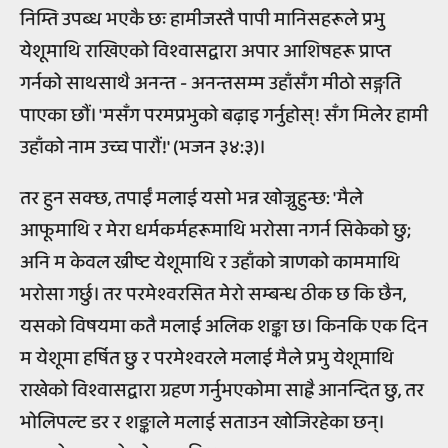
निम्ति उपब्ध भएकै छः हामीजस्तै पापी मानिसहरूले प्रभु
येशूमाथि राखिएको विश्वासद्वारा अपार आशिषहरू प्राप्त
गर्नको साथसाथै अनन्त - अनन्तसम्म उहाँसँग मीठो सङ्गति
पाएका छौं। 'मसँग परमप्रभुको बढ़ाइ गर्नुहोस्! सँग मिलेर हामी
उहाँको नाम उच्च पारौं!' (भजन ३४:३)।
तर हुन सक्छ, तपाईं मलाई यसो भन्न खोज्नुहुन्छ: 'मैले
आफूमाथि र मेरा धर्मकर्महरूमाथि भरोसा नगर्न सिकेको छु;
अनि म केवल ख्रीष्ट येशूमाथि र उहाँको त्राणको काममाथि
भरोसा गर्छु। तर परमेश्वरसित मेरो सम्बन्ध ठीक छ कि छैन,
यसको विषयमा कतै मलाई अलिक शङ्का छ। किनकि एक दिन
म येशूमा हर्षित छु र परमेश्वरले मलाई मैले प्रभु येशूमाथि
राखेको विश्वासद्वारा ग्रहण गर्नुभएकोमा साह्रै आनन्दित छु, तर
भोलिपल्ट डर र शङ्काले मलाई सताउन खोजिरहेका छन्।