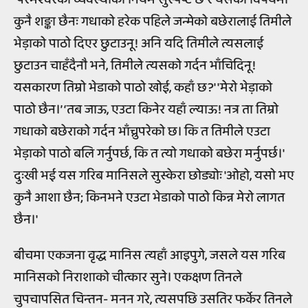
कुनै शङ्का छैनः गधाको हरेक पहिले जन्मेको बछेरालाई तिमीले
भेड़ाको पाठो दिएर छुटाउनू! अनि यदि तिमीले त्यसलाई
छुटाउन चाहँदैनौ भने, तिमीले त्यसको गर्दन भाँचिदिनू!
यसकारण तिम्रो भेडाको पाठो खोई, कहाँ छ?' 'मेरो भेड़ाको
पाठो छैन।’ ‘तब जाऊ, एउटा किनेर यहाँ ल्याऊ! नत्र ता तिम्रो
गधाको बछेराको गर्दन भाँच्नुपरेको छ। कि त तिमीले एउटा
भेड़ाको पाठो बलि गर्नुपर्छ, कि त त्यो गधाको बछेरा मर्नुपर्छ।'
दुःखी भई यस गरिब मानिसले सुस्केरा छोड्योः 'ओहो, यसो भए
कुनै आशा छैन; किनभने एउटा भेडाको पाठो किन्न मेरो लागत
छैन।'
बीचमा एकजना वृद्ध मानिस त्यहाँ आइपुगे, जसले यस गरिब
मानिसको निराशाको चीत्कार सुने। एकक्षण तिनले
चुपचापसित चिन्तन- मनन गरे, त्यसपछि उसतिर फर्केर तिनले