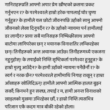
गानिराहरूप्रति आफ्नो अपार प्रेम ख्रीष्टको क्रसमा प्रकट
गर्नुभएन र? के परमेश्वरले हाम्रो हरेक पापलाई घोर घृणा
गर्नुहुन्न? के हामीले यस छोटो जीवनपछि उहाँको सामु आफ्नो
जीवनको लेखा दिनुपर्दैन र? के उहाँको न्यायमा पर्न हामीलाई
डर लाग्दैन? प्रायः सबै मानिसहरू निष्फिक्रीसाथ आफ्नो
बाटोमा लागिपरेका छन् र भयानक विनाशतिर लम्किरहेका
छन्। तिनीहरूको अन्त अचानक आउँछ। तिनीहरूमध्ये एकजना
नहुनुहोस्! के तपाईंको निम्ति सृष्टिकर्ता परमेश्वर हुनुहुन्न? के
हाम्रो मृत्यु आउँदैन? के हामी उहाँको न्यायमा पर्नेछैनौं र? के
स्वर्ग र नरक छैन? परमेश्वरले हामीमाथि निगाह राखून् र हाम्रा
आँखाहरू खोलिदिऊन्! हामीले आफ्नो आत्मिक हालत बुझ्न
सकौं; किनभने हुन सक्छ, तपाईं र म, हामी अनन्त विनाशको
खाड़लको मुखमा उभिरहेका छौं, र हाम्रो निम्ति त्यसभित्र
परिजान एकै कदम मात्र बाँकी रहेको होला।