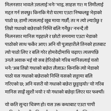
मिलनसार भावले उसलाई भनेः 'भाइ, साहस गर! म तिमीलाई
मद्दत गर्न सक्छु। किनकि मेरो घरमा एउटा निष्कलङ्क भेड़ाको
पाठो छ; हामी त्यसलाई खूब माया गर्छौं; तर म त्यो ल्याउँछु र
तिम्रो गधाको बछेराको निम्ति बलि गर्नेछु।' नभन्दै ती
मिलनसार मानिस गइहाले र छोटो समयमा एउटा भेडाको
पाठोको साथ फर्केर आए। अनि यी पूजाहारीले तिनको हातबाट
त्यो पाठो लिए र बलि गरेर होमवेदीमाथि चढ़ाए। त्यसपछि
उनले अवाक भई यो सब हेरिरहेको गरिब मानिसलाई यसो
भने: 'अब तिम्रो गधाको बछेरा लैजाऊ! किनकि त्यो भेडाको
पाठो यस गधाको बछेराको निम्ति यसको सट्टामा बलि
गरिएको छ; अनि यसरी यो गधाको बछेरा छुट्टाइयो।' यो गरिब
मानिस साह्रै खुशी भयो र यो गधाको बछेड़ा लिएर घर फर्क्‍यो।
यो कति सुन्दर चित्रण हो। यस उक्त कथाबाट एउटा पापी