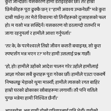
कुरा जान्दछौं। यसकारण हामी डराइरहेका छौं। तर हाम्रा
छिमेकीहरू पूरा ढुक्कै छन् र “हामी अवश्य उम्कनेछौं” भन्ने कुरा
दाबी गर्छन्। तर मेरो विचारमा यो तिनीहरूको दुःसाहसको फल
हो। म यसो भन्न सक्दिनँ। यसकारण यो डरलाग्दो रातभरि म
जागा रहनुपर्ला र हामीले आशा गर्नुपर्ला।'
'तर के, के परमेश्वरले तिम्रो जीवन कसरी बचाइन्छ, सो कुरा
स्पष्टसँग भन्न भएन र?' भनेर हामी उसलाई प्रश्न गर्छौं।
'हो, हो! हामीले उहाँको आदेश पालन गरेर उहाँले हामीलाई
आज्ञा गरेका सबै कुराहरू पूरा गरेका छौं। हामीले एउटा एकवर्षे
निष्कलङ्क भेड़ाको थुमा मास्र्यौं; हामीले त्यसको रगत बाहिर
हाम्रो घरको ढोकाका खाँबाहरूमा लगायौं। तरै पनि यतिले
पुग्छ भन्नेमा हामी निश्चित छैनौं।'
आउनुहोस्, अब हामी दोस्रो परिवारलाई पनि भेटौं! यहाँको