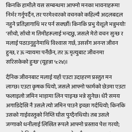
किनकि हामीले यस सम्बन्धमा आफ्नो मनका भावनाहरूमा
निर्भर गर्नुपर्दैन, तर परमेश्वरको वचनको कहिल्यै अदलबदल
नहुने प्रतिज्ञागाथि भर पर्न सक्छौं। किनकि प्रभु येशूले भन्नुभयोः
'साँचो, साँचो म तिमीहरूलाई भन्दछु, जसले मेरो वचन सुन्छ र
मलाई पठाउनुहुनेमाथि विश्वास गर्छ, उससँग अनन्त जीवन
हुन्छ, र ऊ न्यायमा पर्नेछैन, तर ऊ मृत्युबाट जीवनमा
सरिसकेको हुन्छ' (यूहन्ना ५:२४)।
दैनिक जीवनबाट मलाई यहाँ एउटा उदाहरण प्रस्तुत मन
लाग्छ। एउटा कृषक थियो, जसले आफ्नो फार्मको छेउमा एउटा
फलाइलो जमिन भाड़ामा लिन पाइन्छ भन्ने सुनेछ। धेरै समय
अगाडिदेखि नै उसले त्यो जमिन पाउने इच्छा गर्दथियो; किनकि
उसको गाईवस्तुको निम्ति घाँस पुग्दैनथियो। तब उसले
जग्गाको धनीलाई लिखित रूपले आफ्नो प्रस्ताव पेश गरयो;