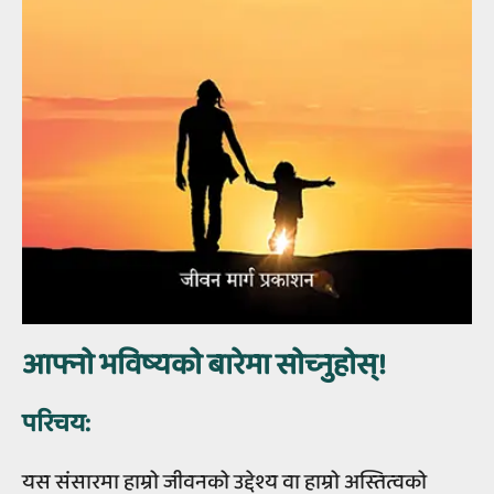
आफ्‍नो भविष्‍यको बारेमा सोच्‍नुहोस्‌!
परिचय:
यस संसारमा हाम्रो जीवनको उद्देश्य वा हाम्रो अस्तित्वको