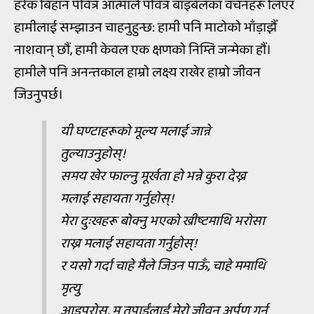
हरेक बिहान पवित्र आत्माले पवित्र बाइबलका वचनहरू लिएर
हामीलाई सम्झाउन चाहनुहुन्छ: हामी पनि माटोको भाँड़ाझैँ
नाशवान् छौं, हामी केवल एक क्षणको निम्ति जन्मेका हौं।
हामीले पनि अनन्तकाल हाम्रो लक्ष्य राखेर हाम्रो जीवन
जिउनुपर्छ।
यी घण्टाहरूको मूल्य मलाई जान्ने
तुल्याउनुहोस्!
समय खेर फाल्नु मूर्खता हो भन्ने कुरा देख्न
मलाई सहायता गर्नुहोस्!
मेरा दुःखहरू बोक्नु भएको ख्रीष्टमाथि भरोसा
राख्न मलाई सहायता गर्नुहोस्!
र यसो गर्दा चाहे मैले जिउन पाऊँ, चाहे ममाथि
मृत्यु
आइपरोस्, म तपाईंलाई मेरो जीवन अर्पण गर्न