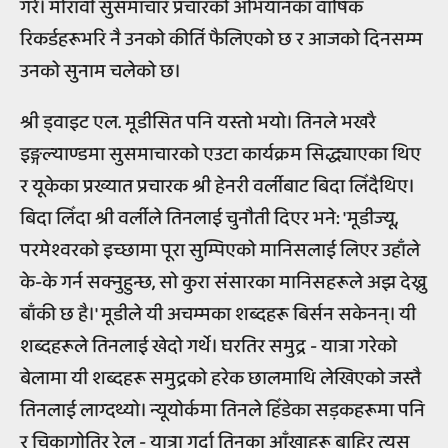
गरे। मोरावी सुसमाचार प्रचारको अभियानका वार्षिक
रिकर्डहरूभरि नै उनको कीर्ति फैलिएको छ र आजको दिनसम्म
उनको सुनाम चलेको छ।
श्री ड्वाइट एल. मूडीसित पनि यस्तो भयो। तिनले भखरै
इङ्गल्याण्डमा सुसमाचारको एउटा कार्यक्रम सिद्ध्याएका थिए
र यूकेका प्रख्यात प्रचारक श्री हेनरी वर्लीबाट बिदा लिँदैथिए।
बिदा लिँदा श्री वर्लीले तिनलाई चुनौती दिएर भने: 'मूडीज्यू,
परमेश्वरको इच्छामा पूरा सुम्पिएको मानिसलाई लिएर उहाँले
के-के गर्न सक्नुहुन्छ, सो कुरा संसारका मानिसहरूले अझ देख्नु
बाँकी छ है।' मूडीले यी अचम्मका शब्दहरू बिर्सन सकेनन्। यी
शब्दहरूले तिनलाई खेदो गर्थे। घरतिर समुद्र - यात्रा गरेको
बेलामा यी शब्दहरू समुद्रको हरेक छालमाथि लेखिएको जस्तै
तिनलाई लाग्दथ्यो। न्यूयोर्कमा तिनले हिँडेका सड़कहरूमा पनि
र चिकागोतिर रेल - यात्रा गर्दा तिनका आँखाहरू बाहिर त्यस