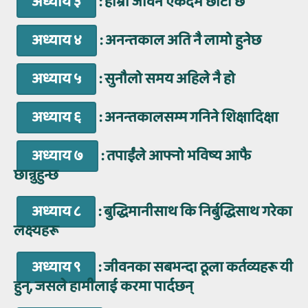
अध्याय ३
: हाम्रो जीवन एकदम छोटो छ
अध्याय ४
: अनन्तकाल अति नै लामो हुनेछ
अध्याय ५
: सुनौलो समय अहिले नै हो
अध्याय ६
: अनन्तकालसम्म गनिने शिक्षादिक्षा
अध्याय ७
: तपाईंले आफ्नो भविष्य आफै
छान्नुहुन्छ
अध्याय ८
: बुद्धिमानीसाथ कि निर्बुद्धिसाथ गरेका
लक्ष्यहरू
अध्याय ९
: जीवनका सबभन्दा ठूला कर्तव्यहरू यी
हुन्, जसले हामीलाई करमा पार्दछन्