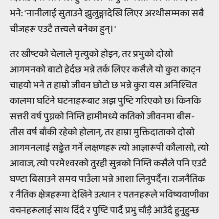
भने: 'नानीलाई सुताउने झुलुङ्गादेखि लिएर अरथीसम्मका सबै
चीजहरू एउटै तत्त्वले बनेका हुन्। '
तर ख्रीष्टको चेलाले मृत्युको होइन, तर प्रभुको दोस्रो
आगमनको बाटो हेर्दछ भन्ने तर्क लिएर कसैले यो कुरा काट्न
चाहयो भने त हाम्रो जीवन छोटो छ भन्ने कुरा यस अनिश्चित
कालमा घटिने घटनाहरूबाट अझ पुष्टि गरिएको छ। किनकि
सत्तरी वर्ष पुग्नको निम्ति हामीमध्ये कतिको जीवनमा बीस-
तीस वर्ष बाँकी रहेको होलान्, तर हाम्रा मुक्तिदाताको दोस्रो
आगमनलाई सङ्केत गर्ने लक्षणहरू त्यो आज्ञारूपी कौलासो, त्यो
आवाज, त्यो परमेश्वरको तुरही सुन्नको निम्ति कसैले पनि एउटै
घण्टा बिसाउने समय पाउँला भन्ने आशा लिनुपर्दैन। राजनैतिक
र नैतिक क्षेत्रहरूमा देखिने उत्थान र पतनहरूले भविष्यवाणीका
वचनहरूलाई साथ दिँदै र पुष्टि पार्दै प्रभु चाँड़ै आउँदै हुनुहुन्छ