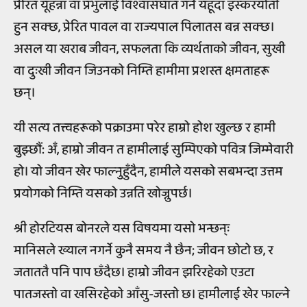
प्रेरित यूहन्ना वा प्रभुलाई विश्वासघात गर्ने यहूदा इस्करयोती
हुन सक्छ, प्रेरित पावल वा राज्यपाल पिलातस बन्न सक्छ।
असल या खराब जीवन, सफलता कि व्यर्थताको जीवन, सुखी
वा दुःखी जीवन जिउनको निम्ति हामीमा प्रशस्त क्षमताहरू
छन्।
यी सत्य तत्त्वहरूको पक्राउमा परेर हाम्रो होश खुल्छ र हामी
बुझ्छौं: अँ, हाम्रो जीवन त हामीलाई सुम्पिएको पवित्र जिम्मेवारी
हो। यो जीवन खेर फाल्नुहुँदैन, हामीले यसको सबभन्दा उत्तम
प्रयोगको निम्ति यसको उन्नति खोज्नुपर्छ।
श्री होरटियस बोनरले यस विषयमा यसो भन्छन्ः
मानिसले ख्याल नगर्ने कुनै समय नै छैन; जीवन छोटो छ, र
जताततै पनि पाप छँदैछ। हाम्रो जीवन झरिरहेको एउटा
पातजस्तो वा खसिरहेको आँसु-जस्तो छ। हामीलाई खेर फाल्ने