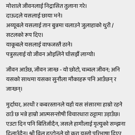
मोशाले जीवनलाई निद्रासित तुलाना गरे।
दाऊदले यसलाई छाया भने।
अय्यूबले यसलाई तान बुन्नमा चलाउने जुलाहाको थुरी /
सटलको रूप दिए।
याकूबले यसलाई वाफजस्तै ठाने।
पत्रुसलाई यो जीवन ओइलिने घाँसझैं लाग्यो।
जीवन आउँछ, जीवन जान्छ - यो छोटो, चञ्चल जीवन; अनि
यसको साथमा यसका सुनौला मौकाहरू पनि आउँछन् र
जान्छन्।
मुर्दाघर, अरथी र कबरस्तानले यहाँ यस संसारमा हाम्रो रहने
ठाउँ छ भन्ने हाम्रो आत्मसन्तोषी विचारधारा ठट्टामा उड़ाउँछ।
एउटा दिन पनि बितिजाँदैन, जसले हामीलाई मृत्युको सम्झना
दिलाउँदैन। श्री विल हुग्टोनले यो कुरा यस्तो परिभाषा दिएर