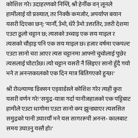
कोशिश गरे। उदाहरणको निम्ति, श्री हेर्नीक वन् लूनले
हामीलाई यो प्रख्यात, तर निक्कै कमजोर, अपर्याप्त बयान
यसरी दिएका छन्: ‘मानौं, उँभो, धेरै उँभो उत्तरतिर, उत्तरी देशमा
एउटा ठूलो चट्टान छ; त्यसको उच्चाइ एक सय माइल र
त्यसको चौड़ाइ पनि एक सय माइल छ। हजार वर्षमा एकपल्ट
एउटा सानो चरा आएर त्यस चट्टानमा आफ्नो चुचोलाई पुछेर
त्यसलाई घोटाउँछ। त्यो चट्टान यसरी नै खिइएर सानो हुँदै गयो
भने त अनन्तकालको एक दिन मात्र बितिगएको हुन्छ।'
श्री रोव्ल्याण्ड डिक्सन एड्वार्डस्ले कोशिश गरेर त्यही कुरा
यसरी वर्णन गरेः ‘समुद्र-यात्रा गर्दा पानीजहाजको एक पट्टिबाट
हामीले एउटा धागोमा एउटा सानो कप झुन्ड्याएर त्यससित
समुद्रको पानी उघारयौं भने यस सागररूपी अनन्त- कालबाट
समय उघाउनु यस्तै हो।'