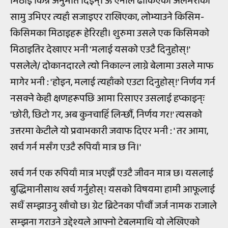
मिठाइ किन्ने अनुमति दिइन्। ऊ ऐनाले ढाकिएको अलमरीको
सामु उभिएर त्यहाँ सजाइएर राखिएका, लोभ्याउने किसिम-
किसिमका मिठाइहरू हेरिरही। शुरुमा उसले एक किसिमको
मिठाइतिर देखाएर भनी 'मलाई यसको एउटै दिनुहोस्!'
पसलेले/ दोकानदारले त्यो निकाल्न लाग्ने बेलामा उसले माफ
मागेर भनी : 'होइन, मलाई त्यहाँको एउटा दिनुहोस्!' निर्णय गर्न
नसक्ने केही क्षणहरूपछि आमा रिसाएर उसलाई हप्काइन्ः
'छोरी, छिटो गर, अब कुनचाहिँ लिन्छौं, निर्णय गर!' त्यसको
उत्तरमा केटीले यो प्रवाभकारी जवाफ दिएर भनी : ' तर आमा,
खर्च गर्न मसँग एउटै रुपियाँ मात्र छ नि।'
खर्च गर्न एक रुपियाँ मात्र भएझैं एउटै जीवन मात्र छ। यसलाई
बुद्धिमानीसाथ खर्च गर्नुहोस्! यसको विषयमा हामी आफूलाई
सधैं सम्झाउनु खाँचो छ। ग्रेट ब्रिटेनका पाँचौं जर्ज नामक राजाले
सम्झना गराउने उद्देश्यले आफ्नो टेबलमाथि यो लेखिएको