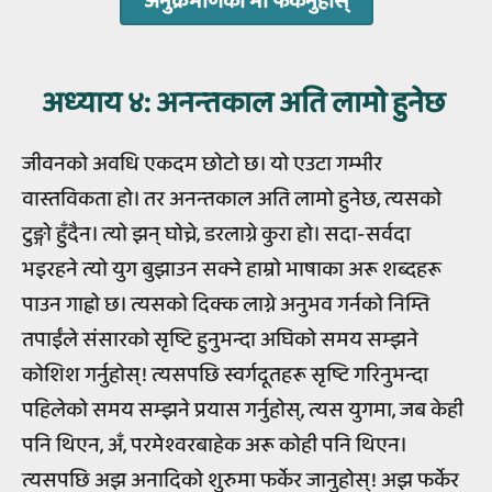
अनुक्रमणिका मा फर्कनुहोस्
अध्‍याय ४
: अनन्तकाल अति लामो हुनेछ
जीवनको अवधि एकदम छोटो छ। यो एउटा गम्भीर
वास्तविकता हो। तर अनन्तकाल अति लामो हुनेछ, त्यसको
टुङ्गो हुँदैन। त्यो झन् घोच्ने, डरलाग्ने कुरा हो। सदा-सर्वदा
भइरहने त्यो युग बुझाउन सक्ने हाम्रो भाषाका अरू शब्दहरू
पाउन गाह्रो छ। त्यसको दिक्क लाग्ने अनुभव गर्नको निम्ति
तपाईंले संसारको सृष्टि हुनुभन्दा अघिको समय सम्झने
कोशिश गर्नुहोस्! त्यसपछि स्वर्गदूतहरू सृष्टि गरिनुभन्दा
पहिलेको समय सम्झने प्रयास गर्नुहोस्, त्यस युगमा, जब केही
पनि थिएन, अँ, परमेश्वरबाहेक अरू कोही पनि थिएन।
त्यसपछि अझ अनादिको शुरुमा फर्केर जानुहोस्! अझ फर्केर