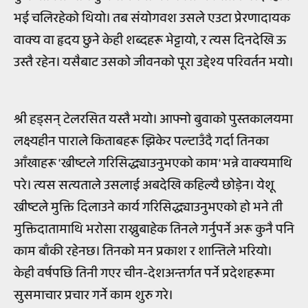
भई चलिरहेको थियो। तब संयोगवश उसले एउटा प्रेरणादायक
वाक्य वा हृदय छुने केही शब्दहरू भेट्टायो, र त्यस दिनदेखि ऊ
उस्तै रहेन। यसैबाट उसको जीवनको पूरा उद्देश्य परिवर्तन भयो।
श्री हड्सन् टेलरसित यस्तै भयो। आफ्नो बुवाको पुस्तकालयमा
लक्ष्यहीन पाराले किताबहरू झिकेर पल्टाउँदै गर्दा तिनका
आँखाहरू 'ख्रीष्टले गरिसिद्ध्याउनुभएको काम' भन्ने वाक्यमाथि
परे। त्यस सत्यताले उसलाई अबदेखि कहिल्यै छोड़ेन। येशू
ख्रीष्टले मुक्ति दिलाउने कार्य गरिसिद्ध्याउनुभएको हो भने ती
मुक्तिदातामाथि भरोसा राख्नुबाहेक तिनले गर्नुपर्ने अरू कुनै पनि
काम बाँकी रहेनछ। तिनको मन प्रकाश र शान्तिले भरियो।
केही वर्षपछि तिनी गएर चीन-देशअन्तर्गत पर्ने प्रदेशहरूमा
सुसमाचार प्रचार गर्ने काम शुरु गरे।