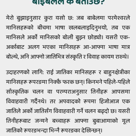
बाइबलले के बताउँछ?
मेरो बुझाइनुसार कुरा यसो छ: जब बाबेलमा परमेश्‍वरले
मानिसहरूको बीचमा भाषा खलबलाइदिनुभयो, तब एक
मानिसले अर्को मानिसको बोली बुझ्न छोड्यो। यसरी एक-
अर्काबाट अलग भएका मानिसहरू आ-आफ्‍ना भाषा मात्र
बोल्थे, अनि आफ्नो जातिभित्र संस्कृति र विवाह कायम राख्‍थे।
उदाहरणको लागि: राई जातिका मानिसहरू र बाहुनक्षेत्रीका
मानिसहरू रूपरङमा निक्कै फरक छन्‌। किनभने पहिले-पहिले
साँस्‍कृतिक चलन वा परम्‍पराअनुसार तिनीहरू आपसमा
विवाहवारी गर्दैनथे। तर अपवादको रूपमा हिजोआज एक
जातिले अर्को जातिसँग विवाहवारी गर्ने चलन बढ्‍दो छ। यसरी
तिनीहरूबाट जन्‍मने बच्‍चाहरू आफ्‍ना बुबाआमाको मूल
जातिको रूपरङभन्‍दा भिन्‍नै रूपरङका देखिन्‍छन्‌।