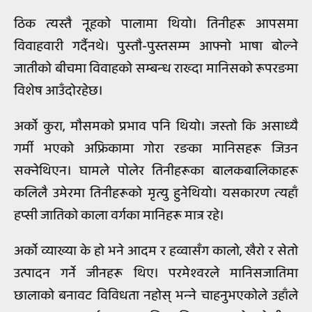
ठिक त्यस्तै नूहको पालामा थियो। तिनीहरू आपसमा
विवाहवारी गर्दैनथे। पुस्‍तौ-पुस्तसम्म आफ्नो भाषा बोल्ने
जातीको बीचमा विवाहको सम्बन्‍ध राख्‍दा मानिसको रूपरङमा
विशेष आउँदोरहेछ।
अर्को कुरा, मौसमको प्रभाव पनि थियो। जस्‍तो कि असाध्‍यै
गर्मी भएको अफ्रिकामा गोरा रङका मानिसहरू जिउन
सक्नेथिएन। घामले पोलेर तिनीहरूका बालकबालिकाहरू
कलिलै उमेरमा तिनीहरूको मृत्यु हुनेथियो। यसकारण त्‍यहाँ
हप्सी जातिको काला वर्गका मानिहरू मात्र रहे।
अर्को व्याख्या के हो भने आदम र हव्वासँग कालो, खैरो र सेतो
उत्पादन गर्ने जीनहरू थिए। परमेश्‍वरले मानिसजातिमा
छालाको बनावट विविधता नहोस् भन्‍ने चाहनुभएकोले उहाँले