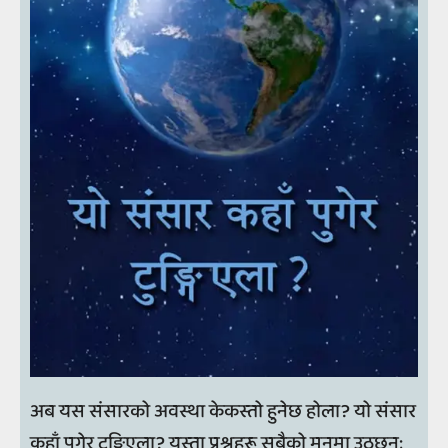
अब यस संसारको अवस्था केकस्तो हुनेछ होला? यो संसार
कहाँ पुगेर टुङ्गिएला? यस्ता प्रश्नहरू सबैको मनमा उठ्छन्;