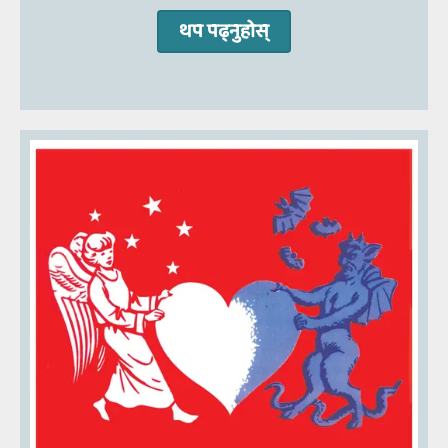
थप पढ्‍नुहोस्‌