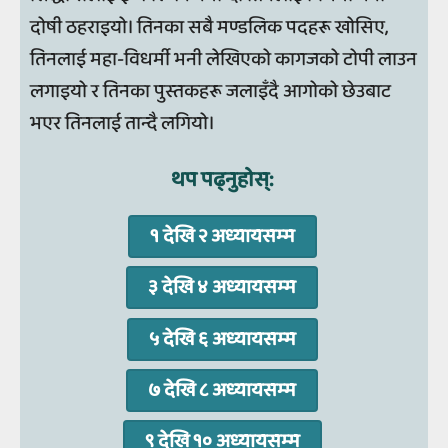
दोषी ठहराइयो। तिनका सबै मण्डलिक पदहरू खोसिए,
तिनलाई महा-विधर्मी भनी लेखिएको कागजको टोपी लाउन
लगाइयो र तिनका पुस्तकहरू जलाइँदै आगोको छेउबाट
भएर तिनलाई तान्दै लगियो।
थप पढ्‍नुहोस्‌:
१ देखि २ अध्‍यायसम्‍म
३ देखि ४ अध्‍यायसम्‍म
५ देखि ६ अध्‍यायसम्‍म
७ देखि ८ अध्‍यायसम्‍म
९ देखि १० अध्‍यायसम्‍म