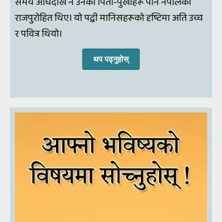
समय अघिदेखि नै उनका पिता-पुर्खाहरू पनि नेपालका
राजपुरोहित थिए। यो पद्वी मानिसहरूको दृष्टिमा अति उच्च
र पवित्र थियो।
थप पढ्‍नुहोस्‌‌