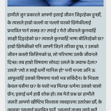
हामीले जुन प्रकारले आफ्नो इसाई जीवन जिइरहेका हुन्छौं,
के त्यसले हाम्रो वल्लो वा पल्लो घरको छिमेकीलाई
प्रभावित पार्न सक्छ त? तपाईं र मेरो जीवनले कुनचाहिँ
साक्षी दिइरहेको छ? त्यसले कुनचाहिँ भाषा बोलिरहेको छ?
हाम्रो छिमेकीको पनि आफ्नै जिउने तरिका हुन्छ, र उसको
जीवन कस्तो किसिमको छ, सो परिभाषा उसकै जीवनले
दिन्छ। तब हाम्रो विषयमा सोध्दा उसले के जवाफ देला?
उसले “त्यो त साह्रै धर्मी मानिस हो” भनी भन्ला अनि ऊ
आफूचाहिँ उसको विषयमा यसो भन्न सकिँदैन। के भिन्नता
केवल यसैमा छ? के यसो भन्न मिल्छः धर्ममा उसको चासो
छैन; इसाई धर्म हाम्रै शोक हो। तब मेरो प्रश्न छः हामीले
जसरी आफ्नो ख्रीष्टिय विश्वास व्यवहारमा उतारेका छौं, के
त्यसमा उसलाई प्रभावित पार्ने, उसलाई ताजुप लाग्ने कुनै