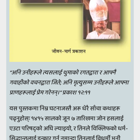
“अनि उनीहरूले त्यसलाई थुमाको रगतद्वारा र आफ्नै
गवाहीको वचनद्वारा जिते; अनि मृत्युसम्म उनीहरूले आफ्ना
प्राणहरूलाई प्रेम गरेनन्।” प्रकाश १२:११
यस पुस्तकमा निम्न घटनाजस्तै अरू धेरै साँचा कथाहरू
पढ्नुहोस्ः १४१५ सालको जून ७ तारिखमा जोन हसलाई
एउटा परिषद्को अघि ल्याइयो, र तिनले विक्लिफको धर्म-
सिद्धान्तलाई इन्कार गर्न नमान्दा तिनलाई विधर्मी भनी