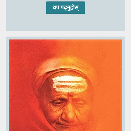
थप पढ्‍नुहोस्‌