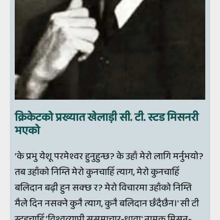
क्रिकेटको प्रख्यात खेलाड़ी सी. टी. स्टड मिसनरी
भएको
'के प्रभु येशू परमेश्वर हुनुहुन्छ? के उहाँ मेरो लागि मर्नुभयो?
तब उहाँको निम्ति मेरो कुनचाहिँ त्याग, मेरो कुनचाहिँ
बलिदान बढ़ी हुन सक्छ र? मेरो विचारमा उहाँको निम्ति
मैले दिन नसक्ने कुनै त्याग, कुनै बलिदान छँदैछैन।' सी टी
स्टडचाहिँ 'विश्वव्यापी सुसमाचार-धावा' नामक मिसन-