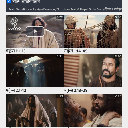
स्‍वत: अगाडि बढ्ने
नियम र सर्तहरू
Text: Nepali New Revised Version / Scripture Text © Nepal Bible Society 1997, 2006, 2009, 2012 / Audio: ℗ Audio courtesy of Bible Media Group and LUMO Project Films / Video: Courtesy of LUMO Project Films
3:32
5:36
मर्कूस 1:1-13
मर्कूस 1:14-45
2:21
3:50
मर्कूस 2:1-12
मर्कूस 2:13-28
3:19
2:47