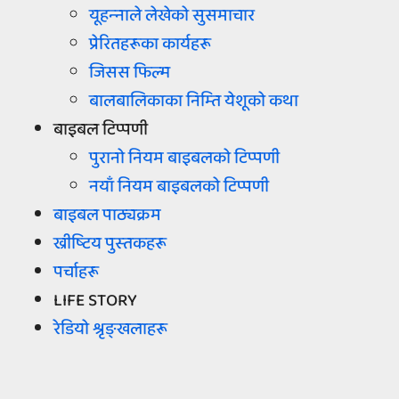
यूहन्‍नाले लेखेको सुसमाचार
प्रेरितहरूका कार्यहरू
जिसस फिल्म
बालबालिकाका निम्‍ति येशूको कथा
बाइबल टिप्‍पणी
पुरानो नियम बाइबलको टिप्‍पणी
नयाँ नियम बाइबलको टिप्‍पणी
बाइबल पाठ्यक्रम
ख्रीष्‍टिय पुस्‍तकहरू
पर्चाहरू
LIFE STORY
रेडियो श्रृङ्खलाहरू