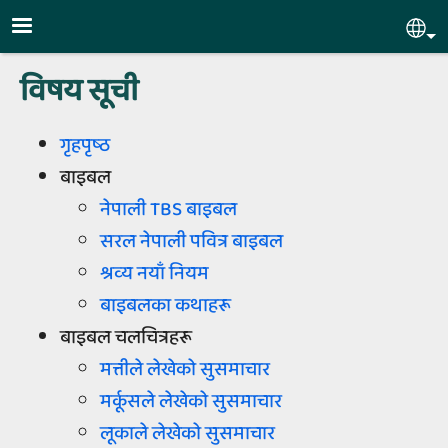
Skip to main content
Sel
विषय सूची
गृहपृष्‍ठ
बाइबल
नेपाली TBS बाइबल
सरल नेपाली पवित्र बाइबल
श्रव्‍य नयाँ नियम
बाइबलका कथाहरू
बाइबल चलचित्रहरू
मत्तीले लेखेको सुसमाचार
मर्कूसले लेखेको सुसमाचार
लूकाले लेखेको सुसमाचार