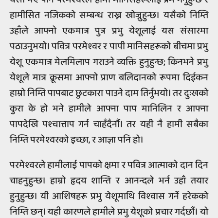
हामीसित नजिकको सम्बन्ध राख्न खोज्नुहुन्छ। यसैको निम्ति
उहाँले आफ्नो एकमात्र पुत्र प्रभु येशूलाई यस संसारमा
पठाउनुभयो। पवित्र परमेश्‍वर र पापी मानिसहरूको बीचमा प्रभु
येशू एकमात्र मेलमिलाप गराउने व्यक्ति हुनुहुन्छ; किनभने प्रभु
येशूले मात्र क्रूसमा आफ्नो प्राण बलिदानको रूपमा दिईकन
हाम्रो निम्ति पापबाट छुटकारा पाउने दाम तिर्नुभयो। तर दुःखको
कुरा के हो भने हामीले आफ्ना पाप मानिलिन र आफ्ना
पापदेखि पश्चात्ताप गर्न चाहँदैनौं। तर यही नै हामी सबैका
निम्ति परमेश्‍वरको इच्छा, र आज्ञा पनि हो।
परमेश्‍वरले हामीलाई पापको क्षमा र पवित्र आत्माको दान दिन
चाहनुहुन्छ। हाम्रो हृदय शान्ति र आनन्दले भर्न उहाँ तयार
हुनुहुन्छ। यी आशिषहरू प्रभु येशूमाथि विश्‍वास गर्ने हरेकको
निम्ति छन्। यही कारणले हामीले प्रभु येशूको प्रचार गर्दछौं। यो