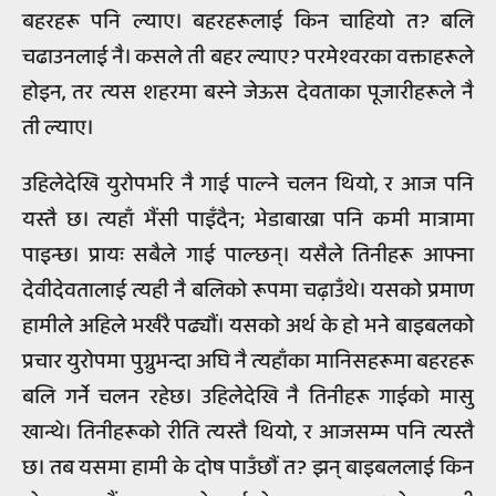
बहरहरू पनि ल्याए। बहरहरूलाई किन चाहियो त? बलि
चढाउनलाई नै। कसले ती बहर ल्याए? परमेश्‍वरका वक्ताहरूले
होइन, तर त्यस शहरमा बस्ने जेऊस देवताका पूजारीहरूले नै
ती ल्याए।
उहिलेदेखि युरोपभरि नै गाई पाल्ने चलन थियो, र आज पनि
यस्तै छ। त्यहाँ भैंसी पाइँदैन; भेडाबाख्रा पनि कमी मात्रामा
पाइन्छ। प्रायः सबैले गाई पाल्छन्। यसैले तिनीहरू आफ्ना
देवीदेवतालाई त्यही नै बलिको रूपमा चढ़ाउँथे। यसको प्रमाण
हामीले अहिले भर्खरै पढ्यौं। यसको अर्थ के हो भने बाइबलको
प्रचार युरोपमा पुग्नुभन्दा अघि नै त्यहाँका मानिसहरूमा बहरहरू
बलि गर्ने चलन रहेछ। उहिलेदेखि नै तिनीहरू गाईको मासु
खान्थे। तिनीहरूको रीति त्यस्तै थियो, र आजसम्म पनि त्यस्तै
छ। तब यसमा हामी के दोष पाउँछौं त? झन् बाइबललाई किन