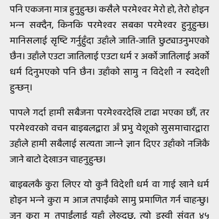
पनि एकजना मात्र हुनुहुन्छ। कसैले परमेश्‍वर मेरो हो, तेरो होइन
भन्‍न सक्दैन, किनकि परमेश्‍वर सबका परमेश्‍वर हुनुहुन्छ।
मानिसलाई सृष्टि गर्नुहुँदा उहाँले जाति-जाति छुट्याउनुभएको
छैन। उहाँले एउटा जातिलाई एउटा धर्म र अर्को जातिलाई अर्को
धर्म दिनुभएको पनि छैन। उहाँको सामु न विदेशी न स्वदेशी
हुन्छन्।
पापले गर्दा हामी सबैजना परमेश्‍वरदेखि टाढा भएका छौं, तर
परमेश्‍वरको वचन बाइबलद्वारा अँ प्रभु येशूको सुसमाचारद्वारा
उहाँले हामी सबैलाई सत्यता जान्‍ने ज्ञान दिएर उहाँको नजिकै
जाने बाटो देखाउन चाहनुहुन्छ।
बाइबलकै कुरा लिएर यो कुनै विदेशी धर्म वा गाई खाने धर्म
होइन भन्‍ने कुरा म आज तपाईंको सामु प्रमाणित गर्न चाहन्छु।
जुन कुरा म तपाईंलाई यहाँ लेख्दछु, त्यो इस्वी संवत् ४५