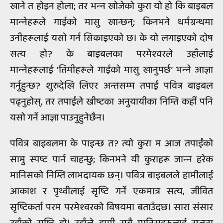
खाने त होइन होला; तर भन्‍न खोजेको कुरा यो हो कि बाइबल
मान्‍नेहरूले गाईको मासु खान्छन्; किनभने धर्मग्रन्थमा
उनीहरूलाई यसो गर्न सिकाइएको छ। के यो लगाइएको दोष
सत्य हो? के बाइबलका परमेश्‍वरले उहाँलाई
मान्‍नेहरूलाई ‘तिमीहरूले गाईको मासु खानुपर्छ’ भन्‍ने आज्ञा
गर्नुहुन्छ? शुरुदेखि लिएर अन्तसम्म तपाईं पवित्र बाइबल
पढ्नुहोस्, तर तपाईंले ख्रीष्टका अनुयायीका निम्ति कहीं पनि
यसो गर्ने आज्ञा पाउनुहुनेछैन।
पवित्र बाइबलमा के पाइन्छ त? त्यो कुरा म आज तपाईंको
सामु स्पष्ट पार्न चाहन्छु; किनभने यी कुराहरू जान्‍न हरेक
मानिसको निम्ति लाभदायक छन्। पवित्र बाइबलले हामीलाई
आकाश र पृथ्वीलाई सृष्टि गर्ने एकमात्र सत्य, जीवित
सृष्टिकर्ता परम परमेश्‍वरको विषयमा बताउँदछ। सारा संसार