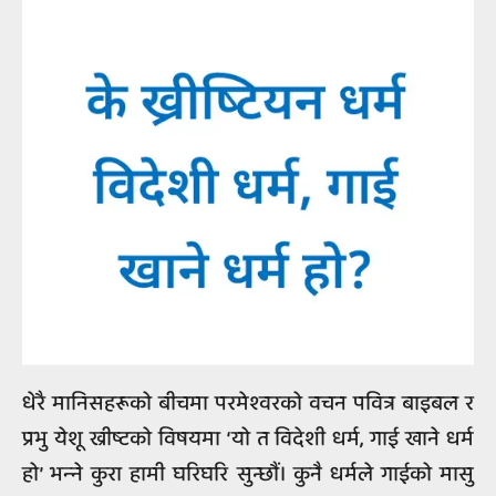
धेरै मानिसहरूको बीचमा परमेश्‍वरको वचन पवित्र बाइबल र
प्रभु येशू ख्रीष्टको विषयमा ‘यो त विदेशी धर्म, गाई खाने धर्म
हो’ भन्‍ने कुरा हामी घरिघरि सुन्छौं। कुनै धर्मले गाईको मासु