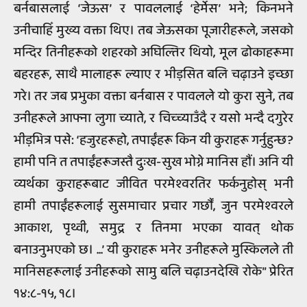
बर्नबासलाई ‘जेऊस’ र पावललाई ‘हेर्मेस’ भने; किनभने
उनीचाहिँ मुख्य वक्ता थिए। तब जेऊसका पूजारीहरूले, जसको
मन्दिर तिनीहरूको शहरको अघिल्तिर थियो, मूल ढोकाहरूमा
बहरहरू, साथै मालाहरू ल्याए र भीड़सित बलि चढ़ाउने इच्छा
गरे। तर जब प्रभुका वक्ता बर्नबास र पावलले यो कुरा सुने, तब
उनीहरूले आफ्ना लुगा च्याते, र चिच्च्याउँदै र यसो भन्दै दगुरेर
भीड़भित्र पसे: ‘हजुरहरूहो, तपाईंहरू किन यी कुराहरू गर्नुहुन्छ?
हामी पनि त तपाईंहरूजस्तै दुःख-सुख भोग्ने मानिस हौं। अनि यी
व्यर्थका कुराहरूबाट जीवित परमेश्‍वरतिर फर्कनुहोस् भनी
हामी तपाईंहरूलाई सुसमाचार प्रचार गर्छौं, जुन परमेश्‍वरले
आकाश, पृथ्वी, समुद्र र तिनमा भएका यावत् थोक
बनाउनुभएको छ। ...’ यी कुराहरू भनेर उनीहरूले मुस्किलले ती
मानिसहरूलाई उनीहरूको सामु बलि चढ़ाउनदेखि रोके” प्रेरित
१४:८-१५, १८।