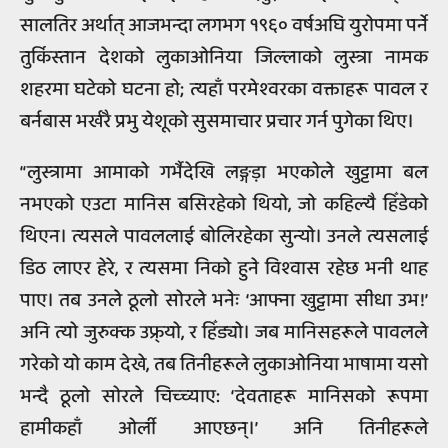
सालतिर अर्थात् आजभन्दा लगभग १९६० वर्षअघि युरोपमा पर्ने
तुर्किस्तान देशको लुकाओनिया जिल्लाको लुस्त्रा नामक
शहरमा घटेको घटना हो; त्यहाँ परमेश्‍वरका वक्ताहरू पावल र
बर्नबास भर्खरै प्रभु येशूको सुसमाचार प्रचार गर्न पुगेका थिए।
“लुस्त्रामा आमाको गर्भैदेखि लङ्गड़ा भएकोले खुट्टामा बल
नभएको एउटा मानिस बसिरहेको थियो, जो कहिल्यै हिँडेको
थिएन। त्यसले पावललाई बोलिरहेका सुन्यो। उनले त्यसलाई
डिठ लाएर हेरे, र त्यसमा निको हुने विश्‍वास रहेछ भनी थाह
पाए। तब उनले ठूलो सोरले भनेः ‘आफ्ना खुट्टामा सीधा उभ!’
अनि त्यो जुरुक्क उफ्र्यो, र हिँड्यो। जब मानिसहरूले पावलले
गरेको यो काम देखे, तब तिनीहरूले लुकाओनिया भाषामा यसो
भन्दै ठूलो सोरले चिच्च्याए: ‘देवताहरू मानिसको रूपमा
हामीकहाँ ओर्ली आएछन्।’ अनि तिनीहरूले