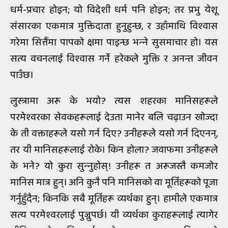
धर्म-प्रचार होइन; यो विदेशी धर्म पनि होइन; तर प्रभु येशू
संसारका एकमात्र मुक्तिदाता हुनुहुन्छ, र उहाँमाथि विश्‍वास
गरेमा सित्तैंमा पापको क्षमा पाइन्छ भन्‍ने सुसमाचार हो। यस
सत्य वचनलाई विश्‍वास गर्ने हरेकले मुक्ति र अनन्त जीवन
पाउँछ।
लुस्त्रामा अरू के भयो? त्यस शहरका मानिसहरूले
परमेश्‍वरका सेवकहरूलाई देउता मानेर बलि चढ़ाउन खोज्दा
के ती वक्ताहरूले यसो गर्न दिए? उनीहरूले यसो गर्न दिएनन्,
तर यी मानिसहरूलाई रोके। किन होला? जवाफमा उनीहरूले
के भने? यो कुरा सुन्‍नुहोस्! उनीहरू त अरूजस्तै कमजोर
मानिस मात्र हुन्। अनि कुनै पनि मानिसको वा मूर्तिहरूको पूजा
गर्नुहुँदैन; किनकि सबै मूर्तिहरू व्यर्थका हुन्। हामीले एकमात्र
सत्य परमेश्‍वरलाई पुज्नुपर्छ। यी व्यर्थका कुराहरूलाई त्यागेर