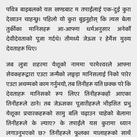
पवित्र बाइबलको यस खण्डबाट म तपाईंलाई एक-दुई कुरा
देखाउन चाहन्छु। पहिलो यो कुरा बुझ्नुहोस् कि त्यस बेला
तुर्कीका मानिसहरू आ-आफ्ना धर्मअनुसार अनेकौं
देवीदेवताको पूजा गर्दथे। तीमध्ये जेऊस र हेर्मेस मुख्य
देवताहरू थिए।
जब लुत्रा शहरमा येशूको नाममा परमेश्‍वरले आफ्ना
सेवकहरूद्वारा एउटा जन्मैको लङ्गड़ा मानिसलाई निको पारेर
एउटा अचम्मको काम गर्नुभयो, तब तिनीहरू यति छक्क परे कि
देवताहरू मानिसको रूप लिएर तिनीहरूकहाँ आएका
तिनीहरूले ठाने। तब जेऊसका पूजारीहरूले भीड़सित प्रभु
येशूका प्रचारकहरूको सामु बलि चढ़ाउन चाहेको बेलामा
तिनीहरूले के ल्याए? के तपाईंले यस कुरामा ध्यान
लगाउनुभएको छ? तिनीहरूले फूलका मालाहरूको साथै