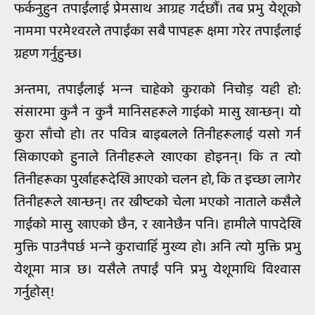
फर्कनुहुन तपाईंलाई प्रेमसाथ आग्रह गर्दछौं। तब प्रभु येशूको
नाममा परमेश्‍वरले तपाईंका सबै पापहरू क्षमा गरेर तपाईंलाई
ग्रहण गर्नुहुन्छ।
अन्तमा, तपाईंलाई भन्‍न चाहेको कुराको निचोड़ यही हो:
संसारमा कुनै न कुनै मानिसहरूले गाईको मासु खान्छन्। यो
कुरा साँचो हो। तर पवित्र बाइबलले तिनीहरूलाई यसो गर्न
सिकाएको हुनाले तिनीहरूले खाएका होइनन्। कि त त्यो
तिनीहरूका पुर्खाहरूदेखि आएको चलन हो, कि त इच्छा लागेर
तिनीहरूले खान्छन्। तर ख्रीष्टको चेला भएको नाताले कसैले
गाईको मासु खाएको छैन, र खानेछैन पनि। हामीले पापदेखि
मुक्ति पाउनैपर्छ भन्‍ने कुराचाहिँ मुख्य हो। अनि त्यो मुक्ति प्रभु
येशूमा मात्र छ। यसैले तपाईं पनि प्रभु येशूमाथि विश्‍वास
गर्नुहोस्!