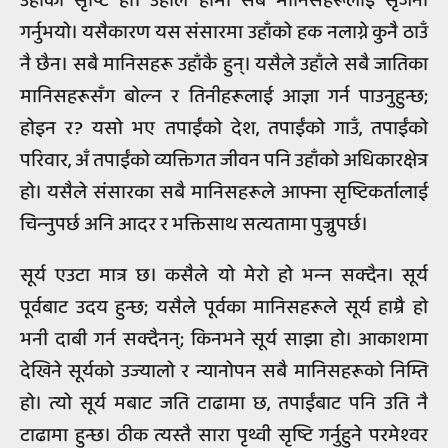
उहाँको सृष्टि हो। उहाँले हामी सबै मानिसहरूलाई सृजना
गर्नुभयो। यसैकारण यस संसारमा उहाँको हक नलाग्ने कुनै ठाउँ
नै छैन। सबै मानिसहरू उहाँकै हुन्। यसैले उहाँले सबै जातिका
मानिसहरूसँग बोल्न र तिनीहरूलाई आज्ञा गर्न पाउनुहुन्छ;
होइन र? यसो भए तपाईंको देश, तपाईंको गाउँ, तपाईंको
परिवार, अँ तपाईंको व्यक्तिगत जीवन पनि उहाँको अधिकारक्षेत्र
हो। यसैले संसारका सबै मानिसहरूले आफ्ना सृष्टिकर्तालाई
चिन्‍नुपर्छ अनि आदर र भक्तिसाथ सत्यतामा पुज्नुपर्छ।
सूर्य एउटा मात्र छ। कसैले यो मेरो हो भन्‍न सक्दैन। सूर्य
पूर्वबाट उदय हुन्छ; यसैले पूर्वका मानिसहरूले सूर्य हाम्रै हो
भनी दाबी गर्न सक्दैनन्; किनभने सूर्य साझा हो। आकाशमा
देखिने सूर्यको उज्यालो र न्यानोपन सबै मानिसहरूको निम्ति
हो। त्यो सूर्य मबाट जति टाढामा छ, तपाईंबाट पनि उति नै
टाढामा हुन्छ। ठीक त्यस्तै सारा पृथ्वी सृष्टि गर्नुहुने परमेश्‍वर