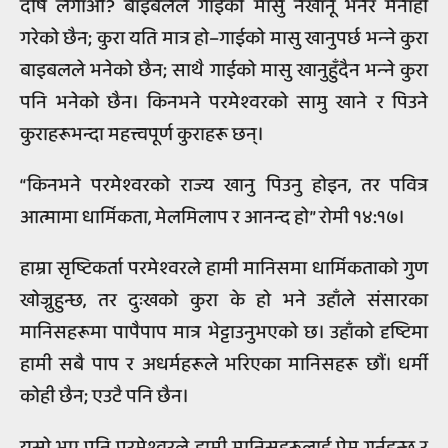
दोष लगाऔं? बाइबलले गाईको मासु नखानू भनेर मनाही
गरेको छैन; कुरा यति मात्र हो–गाईको मासु खानुपर्छ भन्‍ने कुरा
बाइबलले भनेको छैन; साथै गाईको मासु खानुहुँदैन भन्‍ने कुरा
पनि भनेको छैन। किनभने परमेश्‍वरको सामु खाने र पिउने
कुराहरूभन्दा महत्त्वपूर्ण कुराहरू छन्।
“किनभने परमेश्‍वरको राज्य खानु पिउनु होइन, तर पवित्र
आत्मामा धार्मिकता, मेलमिलाप र आनन्द हो” रोमी १४:१७।
हाम्रा सृष्टिकर्ता परमेश्‍वरले हामी मानिसमा धार्मिकताको गुण
खोज्नुहुन्छ, तर दुःखको कुरा के हो भने उहाँले संसारका
मानिसहरूमा पापैपाप मात्र भेट्टाउनुभएको छ। उहाँको दृष्टिमा
हामी सबै पाप र अधर्महरूले भरिएका मानिसहरू छौं। धर्मी
कोही छैन; एउटै पनि छैन।
यसो भए पनि परमेश्‍वरले हामी मानिसहरूलाई प्रेम गर्नुहुन्छ र