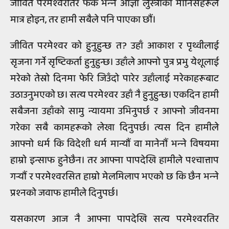
जीवित परमेश्‍वरतिर फर्क भन्‍ने आज्ञा लुस्त्राका मानिसहरूले
मात्र होइन, तर हामी सबैले पनि पाएका छौं।
जीवित परमेश्‍वर को हुनुहुन्छ त? उहाँ आकाश र पृथ्वीलाई
सृजना गर्ने सृष्टिकर्ता हुनुहुन्छ। उहाँले आफ्नो पुत्र प्रभु येशूलाई
मरेको तेस्रो दिनमा फेरि जिउँदो पारेर उहाँलाई मरेकाहरूबाट
उठाउनुभएको छ। सत्य परमेश्‍वर उहाँ नै हुनुहुन्छ। एकदिन हामी
सबैजना उहाँको सामु न्यायमा उभिनुपर्छ र आफ्नो जीवनमा
गरेका सबै कामहरूको लेखा दिनुपर्छ। त्यस दिन हामीले
आफ्नो धर्म कि विदेशी धर्म मान्यौं वा मानेनौं भन्‍ने विषयमा
हाम्रो इन्साफ हुनेछैन। तर आफ्ना पापदेखि हामीले पश्‍चात्ताप
गर्‍यौं र परमेश्‍वरसित हाम्रो मेलमिलाप भएको छ कि छैन भन्‍ने
प्रश्‍नको जवाफ हामीले दिनुपर्छ।
यसकारण आज नै आफ्ना पापदेखि सत्य परमेश्‍वरतिर