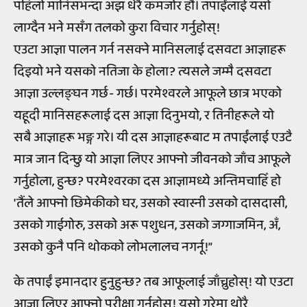
पहिलो मानिसभन्दा अझ धेरै कमजोर हौं। तपाईंलाई यसो
लाग्दैन भने मसँग तलको कुरा विचार गर्नुहोस्!
एउटा आज्ञा पालन गर्न नसक्ने मानिसलाई दसवटा आज्ञाहरू
दिइयो भने यसको नतिजा के होला? त्यसले जम्मै दसवटा
आज्ञा उल्लङ्घन गर्छ- गर्छ। परमेश्वरले आफूले छात्र भएको
यहूदी मानिसहरूलाई दस आज्ञा दिनुभयो, र तिनीहरूले यो
सबै आज्ञाहरू भङ्ग गरे। यी दस आज्ञाहरूबाट म तपाईंलाई एउटै
मात्र जान दिन्छु यो आज्ञा लिएर आफ्नो जीवनको जाँच आफूले
गर्नुहोला, हुन्छ? परमेश्वरका दस आज्ञामध्ये अन्तिमचाहिँ हो
'तैंले आफ्नो छिमेकीको घर, उसको स्वास्नी उसको दासदासी,
उसको गाईगोरु, उसको अरू पशुधन, उसको जग्गाजमिन, अँ,
उसको कुनै पनि थोकको लोभलालच नगर्नू!”
के तपाईं इमानदार हुनुहुन्छ? तब आफूलाई जाँच्नुहोस्! यो एउटा
आज्ञा लिएर आफ्नो परीक्षा गर्नुहोस्! यसो गरेमा थोरै