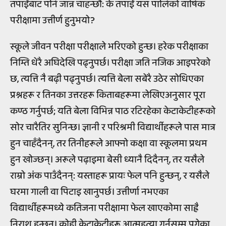
तपाईंबाट पनि जान्न चाहन्छौं: के तपाईं यस पालिको वार्षिक
परीक्षामा उत्तीर्ण हुनुभयो?
स्कूले जीवन परीक्षा परीक्षाले भरिएको हुन्छ। हरेक परीक्षाका
निम्ति धेरै अघिदेखि पढ्नुपर्छ। परीक्षा जति नजिक आइपरेको
छ, त्यत्ति नै बढ़ी पढ्नुपर्छ। त्यत्ति बेला सबेरै उठेर सोधिएका
प्रश्नहरू र तिनका उत्तरहरू किताबहरूमा लेखिएअनुसार पूरा
कण्ठ गर्नुपर्छ; यति बेला विभिन्न पाठ रटिरहेका केटाकेटीहरूको
सोर चारैतिर सुनिन्छ। ज्ञानी र परिश्रमी विद्यार्थीहरूले पास मात्र
हुन चाहँदैनन्, तर तिनीहरूले आफ्नो कक्षा वा स्कूलमा प्रथम
हुन खोज्छन्। अरूले पढ़ाइमा बेसी ध्यानै दिदैनन्, तर यसैले
राम्रो अंक पाउँदैनन्: यस्ताहरू प्रायः फेल पनि हुन्छन्, र यसैले
घरमा गाली वा पिटाइ खानुपर्छ। उत्तीर्णा नभएका
विद्यार्थीहरूमध्ये कतिजना परीक्षामा फेल खाएकोमा साह्रै
निराश हुन्छन्। कोही केटाकेटीहरू आत्महत्या गर्नुसम्म पुगेका