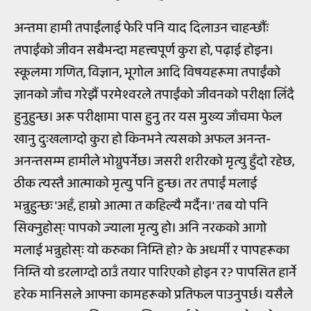
अन्तमा हामी तपाईंलाई फेरि पनि याद दिलाउन चाहन्छौंः
तपाईंको जीवन सबैभन्दा महत्त्वपूर्ण कुरा हो, पढ़ाई होइन।
स्कूलमा गणित, विज्ञान, भूगोल आदि विषयहरूमा तपाईंको
ज्ञानको जाँच गरेझैं परमेश्वरले तपाईंको जीवनको परीक्षा लिँदै
हुनुहुन्छ। अरू परीक्षामा पास हुनु तर यस मुख्य जाँचमा फेल
खानु दुःखलाग्दो कुरा हो किनभने त्यसको अफल अनन्त-
अनन्तसम्म हामीले भोग्नुपर्नेछ। जसरी शरीरको मृत्यु हुँदो रहेछ,
ठीक त्यस्तै आत्माको मृत्यु पनि हुन्छ। तर तपाईं मलाई
भन्नुहुन्छः 'अहँ, हाम्रो आत्मा त कहिल्यै मर्दैन।' तब यो पनि
सिक्नुहोस्ः पापको ज्याला मृत्यु हो। अनि नरकको आगो
मलाई भन्नुहोस्ः यो करुका निम्ति हो? के अधर्मी र पापहरूका
निम्ति यो डरलाग्दो ठाउँ तयार पारिएको होइन र? पापसित हार्ने
हरेक मानिसले आफ्ना कामहरूको प्रतिफल पाउनुपर्छ। यसैले