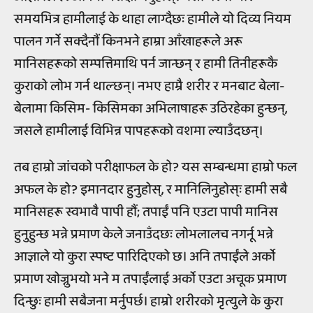
समयभित्र हामीलाई के थाहा लाग्दैछः हामीले यो दिव्य नियम
पालन गर्ने सक्दैनौं किनभने हाम्रा आँखाहरूले अरू
मानिसहरूको सम्पत्तिमाथि पर्न जान्छन् र हामी तिनीहरूकै
कुराको लोभ गर्न थाल्छन्। नभए हाम्रै शरीर र मनबाट बेला-
बेलामा किसिम- किसिमका अभिलाषाहरू उठिरहेका हुन्छन्,
जसले हामीलाई विभिन्न पापहरूको वशमा ल्याउँदछन्।
तब हाम्रो जांचको परीक्षाफल के हो? यस सम्बन्धमा हाम्रो फल
अफल के हो? इमानदार हुनुहोस्, र मानिलिनुहोस्ः हामी सबै
मानिसहरू स्वभावै पापी हौं; तपाईं पनि एउटा पापी मानिस
हुनुहुन्छ भन्ने प्रमाण केले जनाउँदछः लोभलालच नगर्नू भन्ने
आज्ञाले यो कुरा स्पष्ट पारिदिएको छ। अनि तपाईंले अर्को
प्रमाण खोज्नुभयो भने म तपाईंलाई अर्को एउटा अचूक प्रमाण
दिन्छुः हामी सबैजना मर्नुपर्छ। हाम्रो शरीरको मृत्युले के कुरा