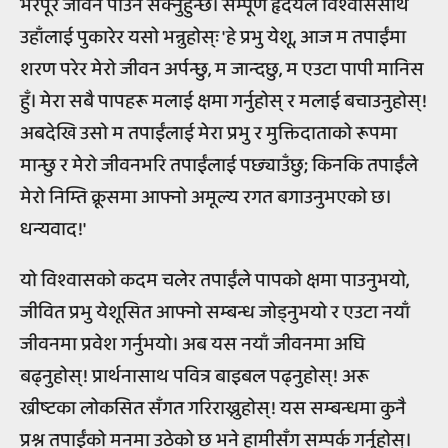
भरपूर जीवन पाउन सक्नुहुन्छ। सम्पूर्ण हृदयले विश्वाससाथ
उहाँलाई पुकारेर यसो भन्नुहोस्ः 'हे प्रभु येशू, आज म तपाईंमा
शरण परेर मेरो जीवन अर्पन्छु, म जान्दछु, म एउटा पापी मानिस
हुँ। मेरा सबै पापहरू मलाई क्षमा गर्नुहोस् र मलाई बचाउनुहोस्!
अबदेखि उसो म तपाईंलाई मेरा प्रभु र मुक्तिदाताको रूपमा
मान्छु र मेरो जीवनभरि तपाईंलाई पछ्याउँछु; किनकि तपाईंले
मेरो निम्ति क्रूसमा आफ्नो अमूल्य रगत बगाउनुभएको छ।
धन्यवाद!'
यो विश्वासको कदम चलेर तपाईंले पापको क्षमा पाउनुभयो,
जीवित प्रभु येशूसित आफ्नो सम्बन्ध जोड्नुभयो र एउटा नयाँ
जीवनमा प्रवेश गर्नुभयो। अब यस नयाँ जीवनमा अघि
बढ्नुहोस्! प्रार्थनासाथ पवित्र बाइबल पढ्नुहोस्! अरू
ख्रीष्टका लोकसित सँगत गरिराख्नुहोस्! यस सम्बन्धमा कुनै
प्रश्न तपाईंको मनमा उठेको छ भने हामीसँग सम्पर्क गर्नुहोस्‌।