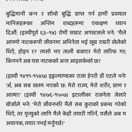
बुद्धिमानी बन्‍न र साँचो बुद्धि प्राप्त गर्न हामी प्रख्यात
मानिसहरूका अन्तिम शब्दहरूमा एकक्षण ध्यान
दिऔं: (इस्वीपूर्व ६३–१४) रोमी सम्राट अगस्टसले भने: ‘मैले
आफ्नो नाटकरूपी जीवनमा अभिनेता भई खूब राम्ररी खेलेको
थिएँ, होइन र? त्यसो भए ताली बजाएर मेरो तारिफ गर;
किनभने अब यस नाटकको अन्त आइसकेको छ।’
(इस्वी १४९१-१५४७) इङ्गल्याण्डका राजा हेनरी डी एटले भनेः
‘अँ, अब सब खतम भएको छ: मेरो राज्य, मेरो शरीर, प्राण र
आत्मा!’ (इस्वी १४७६-१५०७) इटालीका राजनेता जेसारे
बोर्जाले भने: ‘मेरो जीवनभरि मैले सब कुराको प्रबन्ध गरेको
थिएँ, तर मृत्युको लागि मैले केही तयारी गरिनँ, यसैले अब म
अचानक, तयार नभई मर्नुपर्छ।’