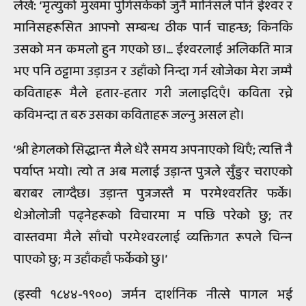
लेखे: ‘मृत्युको मुखमा पुगिसकेको जुनै मानिसले पनि ईश्‍वर र
मानिसहरूसित आफ्नो सम्बन्ध ठीक पार्न चाहन्छ; किनकि
उसको मन कमलो हुन गएको छ।... ईश्‍वरलाई अलिकति मात्र
भए पनि ठट्टामा उड़ाउन र उहाँको निन्दा गर्न खोजेका मेरा जम्मै
कविताहरू मैले हतार-हतार गरी जलाइदिएँ। कविता रच्ने
कविभन्दा त बरु उसका कविताहरू जल्नु असल हो।
‘श्री हेगलको सिद्धान्त मैले धेरै समय अपनाएको थिएँ; त्यत्ति नै
पर्याप्त भयो। त्यो त अब मलाई उड़ान्त पुत्रले सुँङुर चराएको
बराबर लाग्दैछ। उड़ान्त पुत्रजस्तै म परमेश्‍वरतिर फर्के।
थेओलोजी पढ्नेहरूको विचारमा म पछि परेको छु; तर
वास्तवमा मैले साँचो परमेश्‍वरलाई व्यक्तिगत रूपले चिन्‍न
पाएको छु; म उहाँकहाँ फर्केको छु।’
(इस्वी १८४४-१९००) जर्मन दार्शनिक नीत्से पागल भई