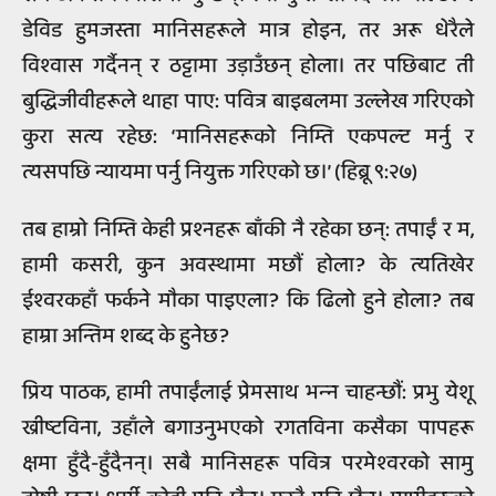
डेविड हुमजस्ता मानिसहरूले मात्र होइन, तर अरू धेरैले
विश्‍वास गर्दैनन् र ठट्टामा उड़ाउँछन् होला। तर पछिबाट ती
बुद्धिजीवीहरूले थाहा पाए: पवित्र बाइबलमा उल्लेख गरिएको
कुरा सत्य रहेछ: ‘मानिसहरूको निम्ति एकपल्ट मर्नु र
त्यसपछि न्यायमा पर्नु नियुक्त गरिएको छ।’ (हिब्रू ९:२७)
तब हाम्रो निम्ति केही प्रश्‍नहरू बाँकी नै रहेका छन्: तपाईं र म,
हामी कसरी, कुन अवस्थामा मछौं होला? के त्यतिखेर
ईश्‍वरकहाँ फर्कने मौका पाइएला? कि ढिलो हुने होला? तब
हाम्रा अन्तिम शब्द के हुनेछ?
प्रिय पाठक, हामी तपाईंलाई प्रेमसाथ भन्‍न चाहन्छौं: प्रभु येशू
ख्रीष्टविना, उहाँले बगाउनुभएको रगतविना कसैका पापहरू
क्षमा हुँदै-हुँदैनन्। सबै मानिसहरू पवित्र परमेश्‍वरको सामु