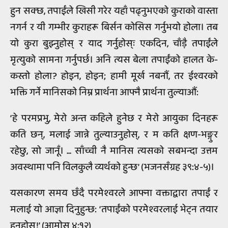
हुन सक्छ, तपाईंले खिसी गरेर यहाँ पढ्नुभएको कुराको वास्ता
नगर्न र यी गम्भीर कुराहरू बिर्सन कोसिस गर्नुभयो होला। तब
यो कुरा बुझ्नुहोस् र याद गर्नुहोस्ः एकदिन, चाँड़ै तपाईंले
मृत्युको सामना गर्नुपर्छ। अनि त्यस बेला तपाईंको हालत के-
कस्तो होला? होइन, होइन; हामी मूर्ख नबनौं, तर ईश्‍वरको
भक्ति गर्ने मानिसको निम्न प्रार्थना आफ्नै प्रार्थना तुल्याऔं:
‘हे परमप्रभु, मेरो अन्त कहिले हुनेछ र मेरो आयुका दिनहरू
कति छन्, मलाई जान्ने तुल्याउनुहोस्, र म कति क्षण-भङ्गुर
रहेछु, सो जानूँ। ... साँच्ची नै मानिस त्यसको सबभन्दा उत्तम
अवस्थामा पनि विलकुलै व्यर्थको हुन्छ’ (भजनसँग्रह ३९:४-५)।
यसकारण समय छँदै परमेश्‍वरले आफ्ना वक्ताद्वारा तपाईं र
मलाई यो आज्ञा दिनुहुन्छ: ‘तपाईंको परमेश्‍वरलाई भेट्न तयार
हुनुहोस्!’ (आमोस ४:१२)