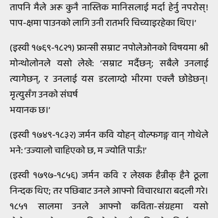
तापनि मैले अरू कुनै नास्तिक मानिसलाई मर्दा हेर्नु नपरोस्!
पाप-क्षमा पाउनको लागि उनी रातभरि चिच्याइरहेका थिए।’
(इस्वी १७६९-१८२१) फ्रान्सी सम्राट नपोलेओनको विषयमा श्री
मोन्थोलोनले यसो लेखे: ‘सम्राट मर्दैछन्; सबैले उनलाई
त्यागेछन्, र उनलाई यस डरलाग्दो भीरमा एक्लै छोडेछन्।
मृत्युसँग उनको संघर्ष
भयानक छ।’
(इस्वी १७४९-१८३२) जर्मन कवि योहन् वोल्फगङ्ग वान् गोथेले
भने: ‘उज्यालो चाहिएको छ, म ज्योति पाऊँ!’
(इस्वी १७९७-१८५६) जर्मन कवि र लेखक हैन्रीक् हैने ठूला
निन्दक थिए; तर पछिबाट उनले आफ्नो विचारधारा बदली गरे।
१८५१ सालमा उनले आफ्नो कविता-संग्रहमा यसो