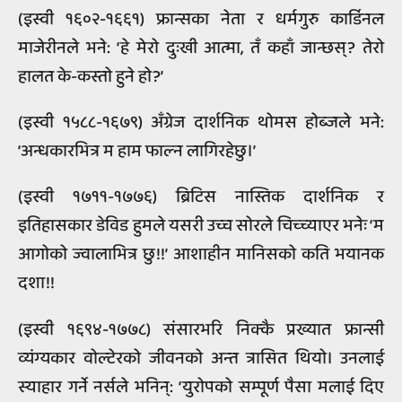
(इस्वी १६०२-१६६१) फ्रान्सका नेता र धर्मगुरु कार्डिनल
माजेरीनले भने: ‘हे मेरो दुःखी आत्मा, तँ कहाँ जान्छस्? तेरो
हालत के-कस्तो हुने हो?’
(इस्वी १५८८-१६७९) अँग्रेज दार्शनिक थोमस होब्जले भने:
‘अन्धकारभित्र म हाम फाल्न लागिरहेछु।’
(इस्वी १७११-१७७६) ब्रिटिस नास्तिक दार्शनिक र
इतिहासकार डेविड हुमले यसरी उच्च सोरले चिच्च्याएर भनेः ‘म
आगोको ज्वालाभित्र छु!!’ आशाहीन मानिसको कति भयानक
दशा!!
(इस्वी १६९४-१७७८) संसारभरि निक्कै प्रख्यात फ्रान्सी
व्यंग्यकार वोल्टेरको जीवनको अन्त त्रासित थियो। उनलाई
स्याहार गर्ने नर्सले भनिन्: ‘युरोपको सम्पूर्ण पैसा मलाई दिए