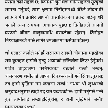
यसमा बढ़ी महत्त्व छ; किनभने जुन घड़ी मानिसहरूले मृत्युको
सामना गर्नुपर्छ, त्यस क्षणमा तिनीहरूमध्ये धेरैले जीवनभरि
लाएको भेष उतारेर आफ्नो वास्तविक रूप प्रकट गर्छन्। धेरै
जनाले त्यस समयमा अचानक बुझ्छन्: तिनीहरूले आफ्नो
घररूपी जीवन बालुवामाथि बसालेका रहेछन्। तिनीहरू
मिथ्याज्ञानको पछि लागेर भ्रमजालमा फसेका रहेछन्।
श्री एल्डस क्लीले भनेझैं संसारमा र हाम्रो जीवनमा भइरहेका
सब कुराहरू हामीले मृत्यु-शय्याको दृष्टिकोण लिएर हेर्नुपर्छ।
पवित्र बाइबलमा परमेश्‍वरका वक्ताले यस्तो भन्छन्:
‘यसकारण हामीलाई आफ्ना दिनहरू गन्ती गर्न सिकाउनुहोस्;
तब हामी बुद्धिमा मन लगाउन सकौं।’ अथवा श्री लुथ्थरको
अनुवादअनुसार त्यही पद यस प्रकारको छ: ‘हामी मर्नुपर्छ भन्‍ने
कुरा हामीलाई सम्झाइदिनुहोस्, र हामी बुद्धिमानी बनौं।'
(भजनसंग्रह ९०:१२)