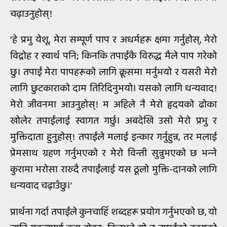
चढ़ाउनुहोस्!
‘हे प्रभु येशू, मेरा सम्पूर्ण पाप र अधर्महरू क्षमा गर्नुहोस्, मेरो
विद्रोह र स्वार्थ पनि; किनकि तपाईंकै विरुद्ध मैले पाप गरेको
छु। तपाईं मेरा पापहरूको लागि क्रूसमा मर्नुभयो र यसरी मेरो
लागि छुटकाराको दाम तिरिदिनुभयो। यसको लागि धन्यवाद!
मेरो जीवनमा आउनुहोस्! म अहिले नै मेरो हृदयको ढोका
खोलेर तपाईंलाई स्वागत गर्छु। अबदेखि उसो मेरो प्रभु र
मुक्तिदाता हुनुहोस्! तपाईंले मलाई इन्कार गर्नुहुन्न, तर मलाई
प्रेमसाथ ग्रहण गर्नुभएको र मेरो विन्ती सुन्नुभएको छ भन्‍ने
कुरामा भरोसा राख्दै तपाईंलाई यस ठूलो मुक्ति-दानको लागि
धन्यवाद चढ़ाउँछु।’
प्रार्थना गर्दा तपाईंले कुनचाहिँ शब्दहरू प्रयोग गर्नुभएको छ, यो