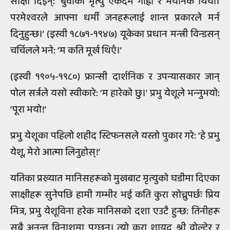
साक्षी दिइन्: ‘बुवाको मृत्यु एकदम गाह्रो र भयानक थियो।
परमेश्‍वरले आफ्ना धर्मी जनहरूलाई शान्त प्रकारले मर्न
दिनुहुन्छ।’ (इस्वी १८७१-१९४७) यूकेका प्रधान मन्त्री विन्डसन्
चर्चिलले भने: ‘म कति मूर्ख थिएँ।’
(इस्वी १९०५-१९८०) फ्रान्सी दार्शनिक र उपन्यासकार जान्
पोल सर्त्रले यसो स्वीकारे: ‘म हारेको छु।’ प्रभु येशूले भन्‍नुभयो:
‘पूरा भयो!’
प्रभु येशूका पहिलो शहीद स्टिफनसले यस्तो पुकार गरे: ‘हे प्रभु
येशू, मेरो आत्मा लिनुहोस्!’
यतिका प्रख्यात मानिसहरूको मुखबाट मृत्युको घडीमा दिएका
साक्षीहरू सुनेपछि हामी गम्भीर भई कति कुरा सोच्नुपर्छः प्रिय
मित्र, प्रभु येशूविना हरेक मानिसको दशा एउटै हुन्छ: तिनीहरू
सबै अनन्त विनाशमा पुग्छन्। त्यो कुरा शायद श्री वोल्टेर र