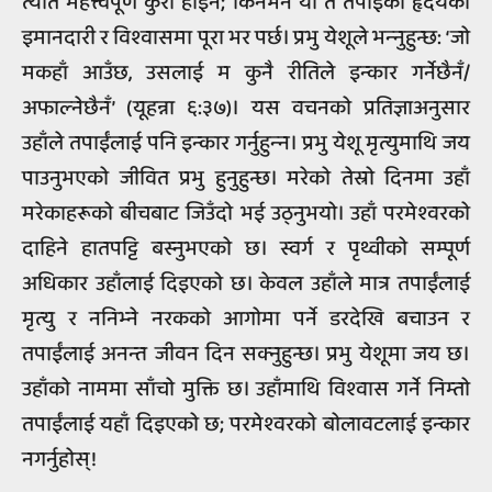
त्यति महत्त्वपूर्ण कुरा होइन; किनभने यो त तपाईंको हृदयको
इमानदारी र विश्‍वासमा पूरा भर पर्छ। प्रभु येशूले भन्‍नुहुन्छ: ‘जो
मकहाँ आउँछ, उसलाई म कुनै रीतिले इन्कार गर्नेछैनँ/
अफाल्नेछैनँ’ (यूहन्ना ६:३७)। यस वचनको प्रतिज्ञाअनुसार
उहाँले तपाईंलाई पनि इन्कार गर्नुहुन्‍न। प्रभु येशू मृत्युमाथि जय
पाउनुभएको जीवित प्रभु हुनुहुन्छ। मरेको तेस्रो दिनमा उहाँ
मरेकाहरूको बीचबाट जिउँदो भई उठ्नुभयो। उहाँ परमेश्‍वरको
दाहिने हातपट्टि बस्नुभएको छ। स्वर्ग र पृथ्वीको सम्पूर्ण
अधिकार उहाँलाई दिइएको छ। केवल उहाँले मात्र तपाईंलाई
मृत्यु र ननिभ्ने नरकको आगोमा पर्ने डरदेखि बचाउन र
तपाईंलाई अनन्त जीवन दिन सक्नुहुन्छ। प्रभु येशूमा जय छ।
उहाँको नाममा साँचो मुक्ति छ। उहाँमाथि विश्‍वास गर्ने निम्तो
तपाईंलाई यहाँ दिइएको छ; परमेश्‍वरको बोलावटलाई इन्कार
नगर्नुहोस्!