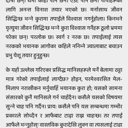
दोषी छन्। धर्मी कोही पनि छैन। एउटै पनि छैन। पापीहरूको
लागि अनन्त विनाश तयार भएको छ। मर्नासाथ जीवन
सिद्धिन्छ भन्‍ने कुरामा तपाईंले विश्‍वास नगर्नुहोला। किनभने
मृत्युमा जीवन सिद्धिन्छ भन्‍ने कुरा विश्‍वास गर्नेहरू ठूलो भ्रममा
परेका छन्। परलोक छ। स्वर्ग र नरक छ। तपाईंलाई त्यस
नरकको भयानक आगोका कहिले ननिभ्ने ज्वालाबाट बचाउन
प्रभु येशू तयार हुनुहुन्छ।
के यहाँ उल्लेख गरिएका प्रसिद्ध मानिसहरूले मर्ने बेलामा ठट्टा
मात्र गरेको तपाईंलाई लाग्दैछ? होइन, परमेश्‍वरसित मेल-
मिलाप नराखीकन मर्नुचाहिँ भयानक कुरा हो; यसको सामना
संसारको कुनै मानिसले गर्न चाहँदैन। कसैले यसको विषयमा
सुन्‍ने चाह पनि गर्दैन। प्राय: कसैले पनि यस सम्बन्धमा गम्भीर
प्रकारले सोच्दैन र आफैबाट टाढ़ा राख्न चाहन्छ। तर तपाईं
आफैले भन्‍नुहोस्ः वास्तविक कुरादेखि लुक्न वा त्यसलाई टाढा