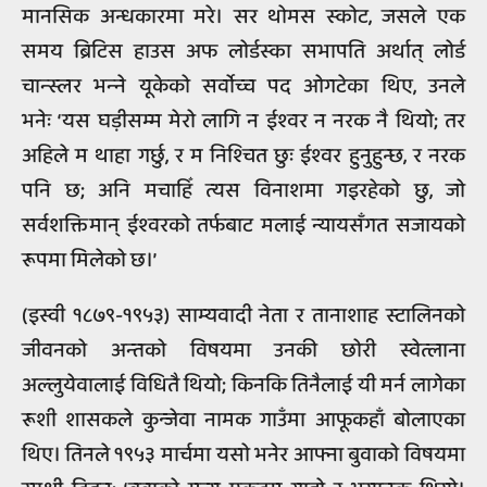
मानसिक अन्धकारमा मरे। सर थोमस स्कोट, जसले एक
समय ब्रिटिस हाउस अफ लोर्डस्का सभापति अर्थात् लोर्ड
चान्स्लर भन्‍ने यूकेको सर्वोच्च पद ओगटेका थिए, उनले
भनेः ‘यस घड़ीसम्म मेरो लागि न ईश्‍वर न नरक नै थियो; तर
अहिले म थाहा गर्छु, र म निश्‍चित छुः ईश्‍वर हुनुहुन्छ, र नरक
पनि छ; अनि मचाहिँ त्यस विनाशमा गइरहेको छु, जो
सर्वशक्तिमान् ईश्‍वरको तर्फबाट मलाई न्यायसँगत सजायको
रूपमा मिलेको छ।’
(इस्वी १८७९-१९५३) साम्यवादी नेता र तानाशाह स्टालिनको
जीवनको अन्तको विषयमा उनकी छोरी स्वेत्लाना
अल्लुयेवालाई विधितै थियो; किनकि तिनैलाई यी मर्न लागेका
रूशी शासकले कुन्जेवा नामक गाउँमा आफूकहाँ बोलाएका
थिए। तिनले १९५३ मार्चमा यसो भनेर आफ्ना बुवाको विषयमा