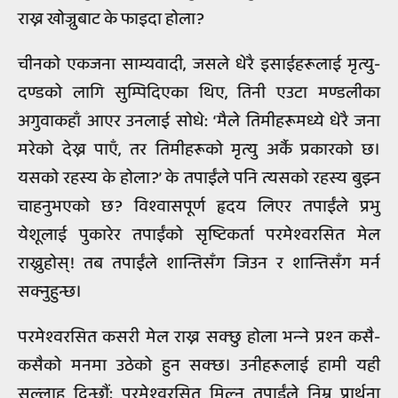
राख्न खोज्नुबाट के फाइदा होला?
चीनको एकजना साम्यवादी, जसले धेरै इसाईहरूलाई मृत्यु-
दण्डको लागि सुम्पिदिएका थिए, तिनी एउटा मण्डलीका
अगुवाकहाँ आएर उनलाई सोधे: ‘मैले तिमीहरूमध्ये धेरै जना
मरेको देख्न पाएँ, तर तिमीहरूको मृत्यु अर्कै प्रकारको छ।
यसको रहस्य के होला?’ के तपाईंले पनि त्यसको रहस्य बुझ्न
चाहनुभएको छ? विश्‍वासपूर्ण हृदय लिएर तपाईंले प्रभु
येशूलाई पुकारेर तपाईंको सृष्टिकर्ता परमेश्‍वरसित मेल
राख्नुहोस्! तब तपाईंले शान्तिसँग जिउन र शान्तिसँग मर्न
सक्नुहुन्छ।
परमेश्‍वरसित कसरी मेल राख्न सक्छु होला भन्‍ने प्रश्‍न कसै-
कसैको मनमा उठेको हुन सक्छ। उनीहरूलाई हामी यही
सल्लाह दिन्छौं: परमेश्‍वरसित मिल्न तपाईंले निम्न प्रार्थना