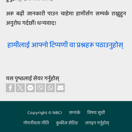
अरू बढ़ी जानकारी पाउन चाहेमा हामीसँग सम्पर्क राख्नुहुन
अनुरोध गर्दछौं। धन्‍यवाद!
हामीलाई आफ्नो टिप्पणी वा प्रश्नहरू पठाउनुहोस्
यस पृष्‍ठलाई सेयर गर्नुहोस्‌
Copyright © NBCI
सम्‍पर्क
विषय सूची
Footer
गोपनीयता नीति
कुकीज सेटिङ
लगइन गर्नुहोस्‌