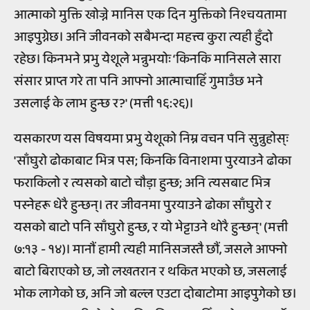
आत्माको मुक्ति खोज्ने मानिस एक दिन मुक्तिको निश्चयतामा
आइपुग्नेछ। अनि जीवनको सबैभन्दा महत्त्व कुरा त्यही हुँदो
रहेछ। किनभने प्रभु येशूले भन्नुभयोः ‘किनकि मानिसले सारा
संसार प्राप्त गरे ता पनि आफ्नो आत्माचाहिँ गुमाउँछ भने
उसलाई के लाभ हुन्छ र?' (मत्ती १६:२६)।
यसकारण यस विषयमा प्रभु येशूको निम्न वचन पनि सुन्नुहोस्ः
'साँघुरो ढोकाबाट भित्र पस; किनकि विनाशमा पुरयाउने ढोका
फराकिलो र त्यसको बाटो चौड़ा हुन्छ; अनि त्यसबाट भित्र
पस्नेहरू धेरै हुन्छन्। तर जीवनमा पुरयाउने ढोका साँघुरो र
यसको बाटो पनि साँघुरो हुन्छ, र यो भेट्टाउने थोरै हुन्छन्' (मत्ती
७:१३ - १४)। मानौं हामी त्यही मानिसजस्तै छौं, जसले आफ्नो
बाटो बिराएको छ, जो लखतरान र थकित भएको छ, जसलाई
भोक लागेको छ, अनि जो बल्ल एउटा दोबाटोमा आइपुगेको छ।