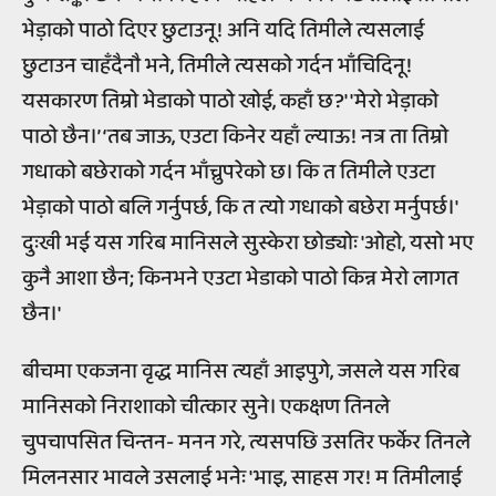
भेड़ाको पाठो दिएर छुटाउनू! अनि यदि तिमीले त्यसलाई
छुटाउन चाहँदैनौ भने, तिमीले त्यसको गर्दन भाँचिदिनू!
यसकारण तिम्रो भेडाको पाठो खोई, कहाँ छ?' 'मेरो भेड़ाको
पाठो छैन।’ ‘तब जाऊ, एउटा किनेर यहाँ ल्याऊ! नत्र ता तिम्रो
गधाको बछेराको गर्दन भाँच्नुपरेको छ। कि त तिमीले एउटा
भेड़ाको पाठो बलि गर्नुपर्छ, कि त त्यो गधाको बछेरा मर्नुपर्छ।'
दुःखी भई यस गरिब मानिसले सुस्केरा छोड्योः 'ओहो, यसो भए
कुनै आशा छैन; किनभने एउटा भेडाको पाठो किन्न मेरो लागत
छैन।'
बीचमा एकजना वृद्ध मानिस त्यहाँ आइपुगे, जसले यस गरिब
मानिसको निराशाको चीत्कार सुने। एकक्षण तिनले
चुपचापसित चिन्तन- मनन गरे, त्यसपछि उसतिर फर्केर तिनले
मिलनसार भावले उसलाई भनेः 'भाइ, साहस गर! म तिमीलाई