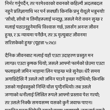
निर्भर गर्नुपर्दैन, तर परमेश्वरको वचनको कहिल्यै अदलबदल
नहुने प्रतिज्ञागाथि भर पर्न सक्छौं। किनकि प्रभु येशूले भन्नुभयोः
'साँचो, साँचो म तिमीहरूलाई भन्दछु, जसले मेरो वचन सुन्छ र
मलाई पठाउनुहुनेमाथि विश्वास गर्छ, उससँग अनन्त जीवन
हुन्छ, र ऊ न्यायमा पर्नेछैन, तर ऊ मृत्युबाट जीवनमा
सरिसकेको हुन्छ' (यूहन्ना ५:२४)।
दैनिक जीवनबाट मलाई यहाँ एउटा उदाहरण प्रस्तुत मन
लाग्छ। एउटा कृषक थियो, जसले आफ्नो फार्मको छेउमा एउटा
फलाइलो जमिन भाड़ामा लिन पाइन्छ भन्ने सुनेछ। धेरै समय
अगाडिदेखि नै उसले त्यो जमिन पाउने इच्छा गर्दथियो; किनकि
उसको गाईवस्तुको निम्ति घाँस पुग्दैनथियो। तब उसले
जग्गाको धनीलाई लिखित रूपले आफ्नो प्रस्ताव पेश गरयो;
तर उसले निक्कै समयसम्म यसको कुनै जवाफ पाएन।