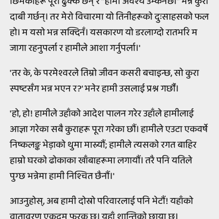
छिमेकीहरू पूरा ढुक्कै छन् र “हामी अवश्य उम्कनेछौं” भन्ने कुरा
दाबी गर्छन्। तर मेरो विचारमा यो तिनीहरूको दुःसाहसको फल
हो। म यसो भन्न सक्दिनँ। यसकारण यो डरलाग्दो रातभरि म
जागा रहनुपर्ला र हामीले आशा गर्नुपर्ला।'
'तर के, के परमेश्वरले तिम्रो जीवन कसरी बचाइन्छ, सो कुरा
स्पष्टसँग भन्न भएन र?' भनेर हामी उसलाई प्रश्न गर्छौं।
'हो, हो! हामीले उहाँको आदेश पालन गरेर उहाँले हामीलाई
आज्ञा गरेका सबै कुराहरू पूरा गरेका छौं। हामीले एउटा एकवर्षे
निष्कलङ्क भेड़ाको थुमा मास्र्यौं; हामीले त्यसको रगत बाहिर
हाम्रो घरको ढोकाका खाँबाहरूमा लगायौं। तरै पनि यतिले
पुग्छ भन्नेमा हामी निश्चित छैनौं।'
आउनुहोस्, अब हामी दोस्रो परिवारलाई पनि भेटौं! यहाँको
वातावरण एकदम फरक छ। यहाँ शान्तिको छाया छ।