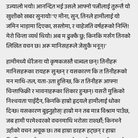
उज्यालो भयो। आनन्दित भई उसले आफ्नो पत्नीलाई तुरुन्तै यो
खुशीको खबर सुनायोः 'ए मीना, सुन, तिनले हामीलाई यो
जमिन भाड़ामा दिएका, सस्तोमा, र चाहेजति वर्षहरूको निम्ति!
मेरो चिन्ता व्यर्थ थियो। अब म ढुक्कै छु; किनकि मसँग तिनको
लिखित वचन छ। अरू मानिसहरूले जेसुकै भनून्।'
हामीमध्ये धेरैजना यो कृषकजस्तै चञ्चल छन्। तिनीहरू
मानिसहरूका रायहरू सुन्छन् र यसकारण कि त तिनीहरूको
मन माथि-तल, यता-उता हुत्तिन्छ, कि त तिनीहरू आफ्ना
चिन्ताफिक्री र भावनाहरूका शिकार हुन्छन्। यसरी मुक्तिको
निश्चयता पाइँदैन, किनकि हाम्रो हृदयले हामीलाई धोका
दिन्छ। यसकारण बुझ्नुहोस्ः हाम्रो मन तब मात्र विश्राम पाउँछ,
जब हामी परमेश्वरको वचनमाथि भरोसा राख्छौं; किनभने
उहाँको वचन अचूक छ। तब हाम्रा डरहरू हट्छन् र हाम्रा