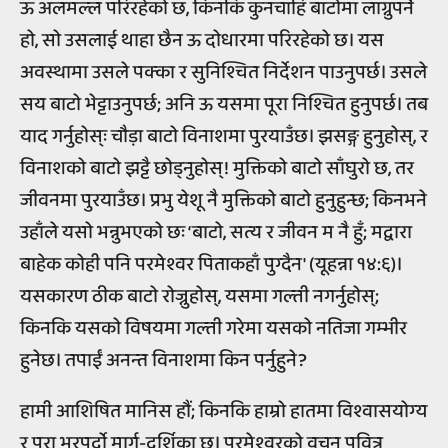
ऊ अलमल्ल परिरहेको छ, किनकि कुनचाहिँ बाटोमा लाग्नुपर्ने
हो, सो उसलाई थाहा छैन ऊ दोधारमा परिरहेको छ। यस
अवस्थामा उसले पक्का र सुनिश्चित निर्देशन पाउनुपर्छ। उसले
सय बाटो भेट्टाउनुपर्छ; अनि ऊ यसमा पूरा निश्चित हुनुपर्छ। तब
याद गर्नुहोस्ः चौड़ा बाटो विनाशमा पुरयाउँछ। झसङ्ग हुनुहोस्, र
विनाशको बाटो झट्टै छोड्नुहोस्! मुक्तिको बाटो साँघुरो छ, तर
जीवनमा पुरयाउँछ। प्रभु येशू नै मुक्तिको बाटो हुनुहुन्छ; किनभने
उहाँले यसो भन्नुभएको छः ‘बाटो, सत्य र जीवन म नै हुँ; मद्वारा
बाहेक कोही पनि परमेश्वर पिताकहाँ पुग्दैन' (यूहन्ना १४:६)।
यसकारण ठीक बाटो रोज्नुहोस्, यसमा गल्ती नगर्नुहोस्;
किनकि यसको विषयमा गल्ती गरेमा यसको नतिजा गम्भीर
हुनेछ। तपाईं अनन्त विनाशमा किन पर्नुहुने?
हामी आशिषित मानिस हौं; किनकि हाम्रो हातमा विश्वासयोग्य
र पूरा भरपर्दो मार्ग-दर्शिका छ। परमेश्वरको वचन पवित्र