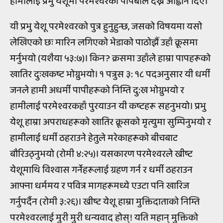
हामीलाई प्रभु येशूमा परमेश्वरको पापबलि देख्ने आह्वान दिए।
यी प्रभु येशू परमेश्वरको पुत्र हुनुहुन्छ, जसको विषयमा यसो
लेखिएको छः मारिन लगिएको भेडाको पाठोझैं उहाँ क्रूसमा
मर्नुभयो (यशैया ५३:७)। किन? क्रसमा उहाँले हाम्रा पापहरूको
खातिर दुःखकष्ट भोग्नुभयो। १ पत्रुस ३: १८ पदअनुसार यी धर्मी
जनले हामी अधर्मी पापीहरूको निम्ति दु:ख भोग्नुभयो र
हामीलाई परमेश्वरकहाँ पुरयाउन यी कष्टहरू सहनुभयो। प्रभु
येशू हाम्रा अपराधहरूको खातिर क्रूसको मृत्युमा सुम्पिनुभयो र
हामीलाई धर्मी ठहराउने हेतुले मरेकाहरूको बीचबाट
बौरिउठ्नुभयो (रोमी ४:२५)। यसकारण परमेश्वरले ख्रीष्ट
येशूमाथि विश्वास गर्नेहरूलाई ग्रहण गर्न र धर्मी ठहराउन
आफ्ना धर्ममय र पवित्र मागहरूमध्ये एउटा पनि खारिज
गर्नुपर्दैन (रोमी ३:२६)। ख्रीष्ट येशू हाम्रा मुक्तिदाताको निम्ति
परमेश्वरलाई मुरी मुरी धन्यवाद होस्! यति महान् मुक्तिको