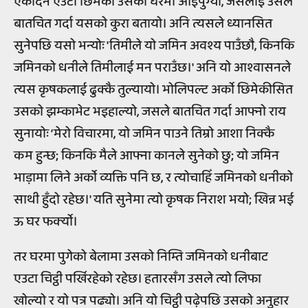
एकदिन एउटा छिमेकी उसको घरमा आइपुग्यो, जसलाई उसले
बातचित गर्दा यसको कुरा बतायो। अनि त्यसले ध्यानसित
सुनेपछि यसो भन्योः 'तिमीले यो जमिन अवश्य पाउँछौ, किनकि
जमिनको धनीले तिमीलाई मन पराउँछ।' अनि यो आश्वासनले
त्यस कृषकलाई ढुक्कै तुल्यायो। भोलिपल्ट अर्को छिमेकीसित
उसको झम्काभेट भइहाल्यो, जसले बातचित गर्दा आफ्नो राय
सुनायोः ‘मेरो विचारमा, यो जमिन पाउने तिम्रो आशा निक्कै
कम हुन्छ; किनकि मैले आफ्ना कानले सुनेको छु; यो जमिन
भाड़ामा लिने अर्को व्यक्ति पनि छ, र त्योचाहिँ जमिनको धनीको
साथी हुँदो रहेछ।' यति सुनेमा त्यो कृषक निराश भयो; खिन्न भई
ऊ घर फर्क्‍यो।
तर घरमा पुगेको बेलामा उसको निम्ति जमिनको धनीबाट
एउटा चिट्ठी पर्खिरहेको रहेछ। हतारसँग उसले त्यो लिफा
खोल्यो र यो पत्र पढ्यो। अनि यो चिट्ठी पढ़ेपछि उसको अनुहार