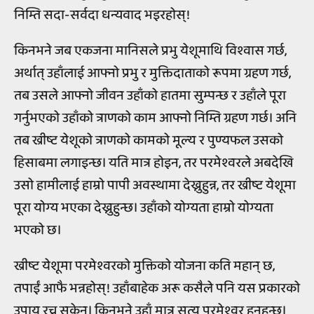
निम्ति सदा-सर्वदा धन्यवाद भइरहोस्!
किनभने जब एकजना मानिसले प्रभु येशूमाथि विश्वास गर्छ,
अर्थात् उहाँलाई आफ्नो प्रभु र मुक्तिदाताको रूपमा ग्रहण गर्छ,
तब उसले आफ्नो जीवन उहाँको हातमा सुम्पन्छ र उहाँले पूरा
गर्नुभएको उहाँको त्राणको काम आफ्नो निम्ति ग्रहण गर्छ। अनि
तब ख्रीष्ट येशूको त्राणको कामको मूल्य र पुण्यफल उसको
हिसाबमा लगाइन्छ। यति मात्र होइन, तर परमेश्वरले अबदेखि
उसो हामीलाई हाम्रो पापी अवस्थामा देख्नुहुन्न, तर ख्रीष्ट येशूमा
पूरा योग्य भएका देख्नुहुन्छ। उहाँको योग्यता हाम्रो योग्यता
भएको छ।
ख्रीष्ट येशूमा परमेश्वरको मुक्तिको योजना कति महान् छ,
तपाईं आफै भन्नहोस्! उहाँबाहेक अरू कसैले पनि यस प्रकारको
उपाय रच्न सकेन। किनभने उहाँ मात्र सत्य परमेश्वर हुनुहुन्छ।