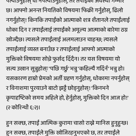
पत्याउनुहोस् वा नपत्याउनुहोस्, तर तपाईंको अवस्था गम्भीर
छ। आफ्नो अनन्त नियतिको विषयमा फिक्री गर्नुहोस्, ढिलो
नगर्नुहोस्! किनकि तपाईंको आत्माको शत्र शैतानले तपाईंलाई
धोका दिन र तपाईंलाई तपाईंको अमूल्य आत्माको बारेमा ठग्न
खोज्दैछ। त्यसले तपाईंलाई अलमलाउन चाहन्छ; त्यसले
तपाईंलाई व्यस्त बनाउँछ र तपाईंलाई आफ्नो आत्माको
मुक्तिको विषयमा सोच्ने फुर्सद दिँदैन। तर यस विषयमा यो
सत्य उखान सुन्नुहोस्ः ‘पछि गर्छु' भन्नु 'कहिल्यै गर्दिनँ' भन्नु हो।
यसकारण हाम्रो प्रेमको अर्ती ग्रहण गर्नुहोस्, धोकामा नपर्नुहोस्
र विनाशमा पुरयाउने बाटो झट्टै छोड्नुहोस्! ‘किनभने
कृपादृष्टिको समय अहिले हो, हेर्नुहोस्, मुक्तिको दिन आज हो!'
(२ कोरिन्थी ६:२)।
हुन सक्छ, तपाईं आत्मिक कुरामा चासो राख्ने मानिस हुनुहुन्छ।
हुन सक्छ, तपाईंले मुक्ति खोजिरहनुभएको छ, तर तपाईंले