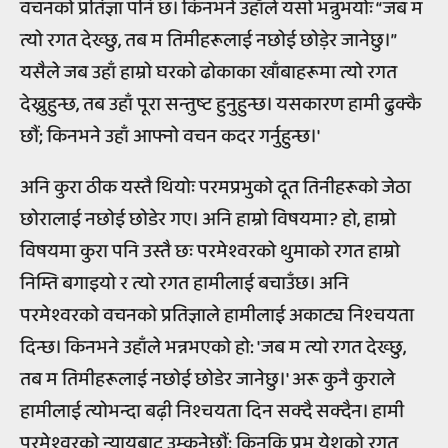
वचनको प्रतिज्ञा पनि छ। किनभने उहाँले यसो भन्नुभयोः “जब म
त्यो रगत देख्छु, तब म तिमीहरूलाई नछोई छोड़ेर जानेछु।”
यसैले जब उहाँ हाम्रो घरको ढोकाका खाँबाहरूमा त्यो रगत
देख्नुहुन्छ, तब उहाँ पूरा सन्तुष्ट हुनुहुन्छ। यसकारण हामी ढुक्कै
छौं; किनभने उहाँ आफ्नो वचन कदर गर्नुहुन्छ।'
अनि कुरा ठीक यस्तै थियोः परमप्रभुको दूत तिनीहरूको जेठा
छोरालाई नछोई छोडेर गए। अनि हाम्रो विषयमा? हो, हाम्रो
विषयमा कुरा पनि उस्तै छः परमेश्वरको थुमाको रगत हाम्रो
निम्ति बगाइयो र त्यो रगत हामीलाई बचाउँछ। अनि
परमेश्वरको वचनको प्रतिज्ञाले हामीलाई अकाट्य निश्चयता
दिन्छ। किनभने उहाँले भन्नभएको हो: 'जब म त्यो रगत देख्छु,
तब म तिमीहरूलाई नछोई छोडेर जानेछु।' अरू कुनै कुराले
हामीलाई त्योभन्दा बढ़ी निश्चयता दिन सक्दै सक्दैन। हामी
परमेश्वरको न्यायबाट उम्कनेछौं; किनकि प्रभु येशूको रगत