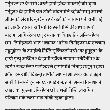
गर्नुभएन र? के परमेश्वरले हाम्रो हरेक पापलाई घोर घृणा
गर्नुहुन्न? के हामीले यस छोटो जीवनपछि उहाँको सामु आफ्नो
जीवनको लेखा दिनुपर्दैन र? के उहाँको न्यायमा पर्न हामीलाई
डर लाग्दैन? प्रायः सबै मानिसहरू निष्फिक्रीसाथ आफ्नो
बाटोमा लागिपरेका छन् र भयानक विनाशतिर लम्किरहेका
छन्। तिनीहरूको अन्त अचानक आउँछ। तिनीहरूमध्ये एकजना
नहुनुहोस्! के तपाईंको निम्ति सृष्टिकर्ता परमेश्वर हुनुहुन्न? के
हाम्रो मृत्यु आउँदैन? के हामी उहाँको न्यायमा पर्नेछैनौं र? के
स्वर्ग र नरक छैन? परमेश्वरले हामीमाथि निगाह राखून् र हाम्रा
आँखाहरू खोलिदिऊन्! हामीले आफ्नो आत्मिक हालत बुझ्न
सकौं; किनभने हुन सक्छ, तपाईं र म, हामी अनन्त विनाशको
खाड़लको मुखमा उभिरहेका छौं, र हाम्रो निम्ति त्यसभित्र
परिजान एकै कदम मात्र बाँकी रहेको होला।