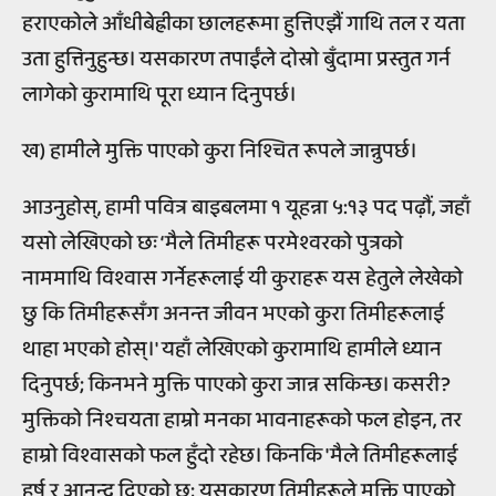
हराएकोले आँधीबेह्रीका छालहरूमा हुत्तिएझैं गाथि तल र यता
उता हुत्तिनुहुन्छ। यसकारण तपाईंले दोस्रो बुँदामा प्रस्तुत गर्न
लागेको कुरामाथि पूरा ध्यान दिनुपर्छ।
ख) हामीले मुक्ति पाएको कुरा निश्चित रूपले जान्नुपर्छ।
आउनुहोस्, हामी पवित्र बाइबलमा १ यूहन्ना ५:१३ पद पढ़ौं, जहाँ
यसो लेखिएको छः ‘मैले तिमीहरू परमेश्वरको पुत्रको
नाममाथि विश्वास गर्नेहरूलाई यी कुराहरू यस हेतुले लेखेको
छु कि तिमीहरूसँग अनन्त जीवन भएको कुरा तिमीहरूलाई
थाहा भएको होस्।' यहाँ लेखिएको कुरामाथि हामीले ध्यान
दिनुपर्छ; किनभने मुक्ति पाएको कुरा जान्न सकिन्छ। कसरी?
मुक्तिको निश्चयता हाम्रो मनका भावनाहरूको फल होइन, तर
हाम्रो विश्वासको फल हुँदो रहेछ। किनकि 'मैले तिमीहरूलाई
हर्ष र आनन्द दिएको छु; यसकारण तिमीहरूले मुक्ति पाएको