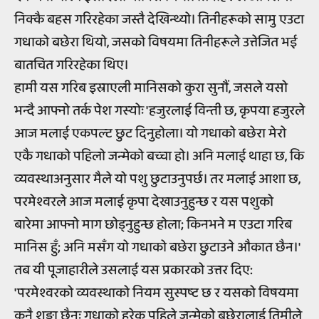
निक्कै बहस गरिरहेका जस्तै देखिन्थ्यो। तिनीहरूको सामु एउटा
गधाको बछेरा थियो, जसको विषयमा तिनीहरूले उत्तेजित भई
बातचित गरिरहेका थिए।
हामी यस गरिब इस्राएली मानिसको कुरा सुनौं, जसले यसो
भन्दै आफ्नो तर्क पेश गस्योः 'हजुरलाई विन्ती छ, कृपया हजुरले
आज मलाई एकपल्ट छुट दिनुहोला। यो गधाको बछेरा मेरो
एकै गधाको पहिलो जन्मेको बच्चा हो। अनि मलाई थाहा छ, कि
व्यवस्थाअनुसार मैले यो पशु छुटाउनुपर्छ। तर मलाई आशा छ,
परमेश्वरले आज मलाई कृपा देखाउनुहुन्छ र यस पशुको
बारेमा आफ्नो माग छोड्नुहुन्छ होला; किनभने म एउटा गरिब
मानिस हुँ; अनि मसँग यो गधाको बछेरा छुटाउने औकात छैन।'
तब यी पूजाहारीले उसलाई यस प्रकारको उत्तर दिए:
'परमेश्वरको व्यवस्थाको नियम सुस्पष्ट छ र यसको विषयमा
कुनै शङ्का छैनः गधाको हरेक पहिले जन्मेको बछेरालाई तिमीले