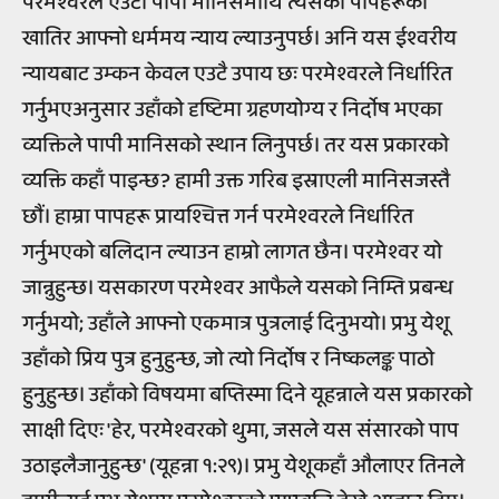
परमेश्वरले एउटा पापी मानिसमाथि त्यसका पापहरूको
खातिर आफ्नो धर्ममय न्याय ल्याउनुपर्छ। अनि यस ईश्वरीय
न्यायबाट उम्कन केवल एउटै उपाय छः परमेश्वरले निर्धारित
गर्नुभएअनुसार उहाँको दृष्टिमा ग्रहणयोग्य र निर्दोष भएका
व्यक्तिले पापी मानिसको स्थान लिनुपर्छ। तर यस प्रकारको
व्यक्ति कहाँ पाइन्छ? हामी उक्त गरिब इस्राएली मानिसजस्तै
छौं। हाम्रा पापहरू प्रायश्चित्त गर्न परमेश्वरले निर्धारित
गर्नुभएको बलिदान ल्याउन हाम्रो लागत छैन। परमेश्वर यो
जान्नुहुन्छ। यसकारण परमेश्वर आफैले यसको निम्ति प्रबन्ध
गर्नुभयो; उहाँले आफ्नो एकमात्र पुत्रलाई दिनुभयो। प्रभु येशू
उहाँको प्रिय पुत्र हुनुहुन्छ, जो त्यो निर्दोष र निष्कलङ्क पाठो
हुनुहुन्छ। उहाँको विषयमा बप्तिस्मा दिने यूहन्नाले यस प्रकारको
साक्षी दिएः 'हेर, परमेश्वरको थुमा, जसले यस संसारको पाप
उठाइलैजानुहुन्छ' (यूहन्ना १:२९)। प्रभु येशूकहाँ औलाएर तिनले