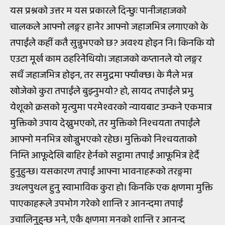
यस प्रश्नको उत्तर म यस प्रकारले दिन्छुः पानीजहाजको
चालकले आफ्नो लङ्गर हानेर आफ्नो जहाजभित्र लगाएको के
तपाईंले कहीं कतै सुन्नुभएको छ? अवश्य होइन नि। किनकि यो
एउटा मूर्ख काम ठहरिनेथियो। जहाजको कप्तानले यो लङ्गर
सधैं जहाजभित्र होइन, तर समुद्रमा फ्याँक्छ। के मैले भन्न
खोजेको कुरा तपाईंले बुझ्नुभयो? हो, सायद तपाईंले प्रभु
येशूको क्रसको मृत्युमा परमेश्वरको न्यायबाट उम्कने एकमात्र
मुक्तिको उपाय देख्नुभएको, तर मुक्तिको निश्चयता तपाईंले
आफ्नो मनभित्र खोज्नुभएको रहेछ। मुक्तिको निश्चयताको
निम्ति आफूदेखि बाहिर हेर्नको सट्टामा तपाईं आफूभित्र हेर्दै
हुनुहुन्छ। यसकारण तपाईं आफ्ना भावनाहरूको तरङ्गमा
उथलपुथल हुनु स्वाभाविक कुरा हो। किनकि एक क्षणमा मुक्ति
पाएकाहरूले उपभोग गरेको शान्ति र आनन्दमा तपाईं
उचालिनुहुन्छ भने, एकै क्षणमा मनको शान्ति र आनन्द