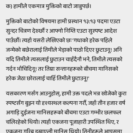
क) हामीले एकमात्र मुक्तिको बाटो जान्नुपर्छ।
मुक्तिको बाटोको विषयमा हामी प्रस्थान १३:१३ पदमा एउटा
सुन्दर चित्रण देख्छौं र आफ्नो निम्ति एउटा सुस्पष्ट आदेश
पाउँछौं। त्यहाँ यसरी लेखिएको छः 'गधाको हरेक पहिले
जन्मेको बछेरालाई तिमीले भेड़ाको पाठो दिएर छुटाउनू! अनि
यदि तिमीले त्यसलाई छुटाउन चाहँदैनौ भने, तिमीले त्यसको
गर्दन भाँचिदिनू! तर तिम्रा सन्तानहरूको बीचमा मानिसको
हरेक जेठा छोरालाई चाहिँ तिमीले छुटाउनू!'
यसकारण मसँग आउनुहोस्, हामी उक्त पदले भन्न खोजेको कुरा
स्पष्टसँग बुझ्न यो दृश्यस्थल कल्पना गरौं, जहाँ तीन हजार वर्ष
अगाड़ि दुईजना मानिसहरूको बीचमा एउटा गम्भीर छलफल
चलिरहेको थियो। त्यहाँ एकजना पूजाहारी उपस्थित थिए, र
एकजना गरिब इस्राएली मानिस थियो। तिनीहरूले आपसमा