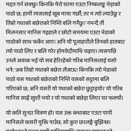
मद्दत गर्न सक्छु। किनकि मेरो घरमा एउटा निष्कलङ्क भेड़ाको
पाठो छ; हामी त्यसलाई खूब माया गर्छौं; तर म त्यो ल्याउँछु र
तिम्रो गधाको बछेराको निम्ति बलि गर्नेछु।' नभन्दै ती
मिलनसार मानिस गइहाले र छोटो समयमा एउटा भेडाको
पाठोको साथ फर्केर आए। अनि यी पूजाहारीले तिनको हातबाट
त्यो पाठो लिए र बलि गरेर होमवेदीमाथि चढ़ाए। त्यसपछि
उनले अवाक भई यो सब हेरिरहेको गरिब मानिसलाई यसो
भने: 'अब तिम्रो गधाको बछेरा लैजाऊ! किनकि त्यो भेडाको
पाठो यस गधाको बछेराको निम्ति यसको सट्टामा बलि
गरिएको छ; अनि यसरी यो गधाको बछेरा छुट्टाइयो।' यो गरिब
मानिस साह्रै खुशी भयो र यो गधाको बछेड़ा लिएर घर फर्क्‍यो।
यो कति सुन्दर चित्रण हो। यस उक्त कथाबाट एउटा पापी
मानिसले कसरी मुक्ति पाउँछ, सो कुरा छरलङ्गै बुझिन्छ।