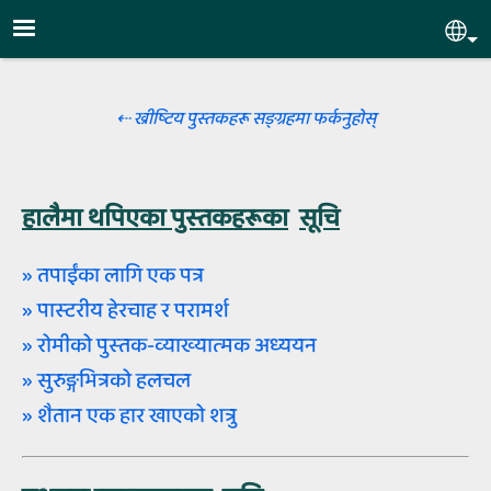
Skip to main content
Sel
⇠ ख्रीष्‍टिय पुस्‍तकहरू सङ्ग्रहमा फर्कनुहोस्‌
हालैमा थपिएका पुस्‍तकहरूका
सूचि
» तपाईंका लागि एक पत्र
» पास्‍टरीय हेरचाह र परामर्श
» रोमीको पुस्‍तक-व्‍याख्‍यात्‍मक अध्‍ययन
» सुरुङ्गभित्रको हलचल
» शैतान एक हार खाएको शत्रु