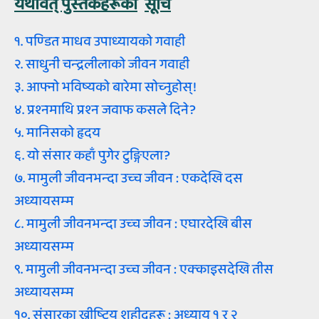
यथावत्‌ पुस्‍तकहरूका
सूचि
१. पण्‍डित माधव उपाध्‍यायको गवाही
२. साधुनी चन्‍द्रलीलाको जीवन गवाही
३. आफ्‍नो भविष्‍यको बारेमा सोच्‍नुहोस्‌!
४. प्रश्‍नमाथि प्रश्‍न जवाफ कसले दिने?
५. मानिसको हृदय
६. यो संसार कहाँ पुगेर टुङ्गिएला?
७. मामुली जीवनभन्‍दा उच्‍च जीवन : एकदेखि दस
अध्‍यायसम्‍म
८. मामुली जीवनभन्‍दा उच्‍च जीवन : एघारदेखि बीस
अध्‍यायसम्‍म
९. मामुली जीवनभन्‍दा उच्‍च जीवन : एक्‍काइसदेखि तीस
अध्‍यायसम्‍म
१०. संसारका ख्रीष्‍टिय शहीदहरू : अध्‍याय १ र २