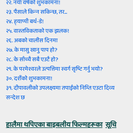
२२. नयाँ वर्षको शुभकामना!
२३. पैसाले किन्‍न सकिन्‍छ, तर...
२४. ह्‍याप्‍पी बर्थ-डे!
२५. वास्‍तविकताको एक झलक!
२६. अबको चालीस दिनमा
२७. के मासु खानु पाप हो?
२८. के साँच्‍चै सबै एउटै हो?
२९. के परमेश्‍वरले उत्‍पत्तिमा स्‍वर्ग सृष्‍टि गर्नु भयो?
३०. दशैंको शुभकामना!
३१. दीपावलीको उपलक्ष्‍यमा तपाईंको निम्‍ति एउटा दिव्‍य
सन्‍देश छ
हालैमा थपिएका बाइबलीय फिल्‍महरूका
सूचि