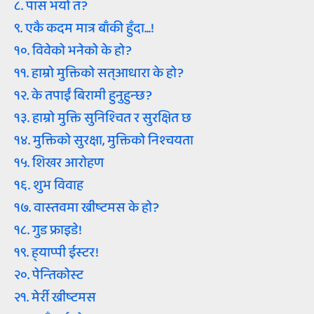
८. पास भयो त?
९. एकै कदम मात्र बाँकी हुँदा...!
१०. विवेको भनेको के हो?
११. हाम्रो मुक्तिको सत्‌आधारा के हो?
१२. के तपाईं बिरामी हुनुहुन्‍छ?
१३. हाम्रो मुक्ति सुनिश्‍चित र सुरक्षित छ
१४. मुक्तिको सुरक्षा, मुक्तिको निश्‍चयता
१५. शिखर आरोहण
१६. शुभ विवाह
१७. वास्‍तवमा ख्रीष्‍टमस के हो?
१८. गुड फ्राइडे!
१९. ह्‍याप्‍पी ईस्‍टर!
२०. पेन्‍तिकोस्‍ट
२१. मेर्री ख्रीष्‍टमस