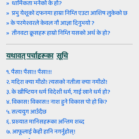
» धार्मिकता भनेको के हो?
» प्रभु येशूको दफनमा हाम्रा निम्‍ति एउटा आशिष लुकेको छ
» के परमेश्‍वरले केवल नौ आज्ञा दिनुभयो ?
» तीनवटा क्रूसहरू हाम्रो निम्‍ति यसको अर्थ के हो?
यथावत्‌ पर्चाहरूका
सूचि
१. पैसा! पैसा!! पैसा!!!
२. मदिरा क्‍या मीठो! त्‍यसको नतीजा क्‍या नमीठो!
३. के ख्रीष्‍टियन धर्म विदेशी धर्म, गाई खाने धर्म हो?
४. विकास! विकास!! नाश हुने विकास पो हो कि?
५. सत्‍ययुग आउँदैछ
६. प्रख्‍यात मानिसहरूका अन्‍तिम शब्‍द
७. आफूलाई केही हानि नगर्नुहोस्‌!